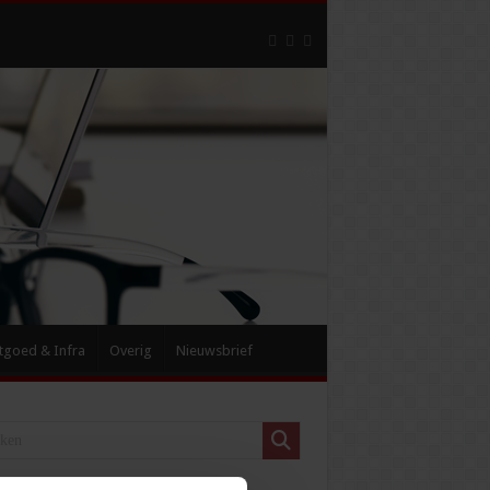
tgoed & Infra
Overig
Nieuwsbrief