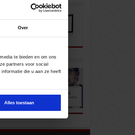
wsbrief
Over
 media te bieden en om ons
k onze opleidingen
ze partners voor social
nformatie die u aan ze heeft
Alles toestaan