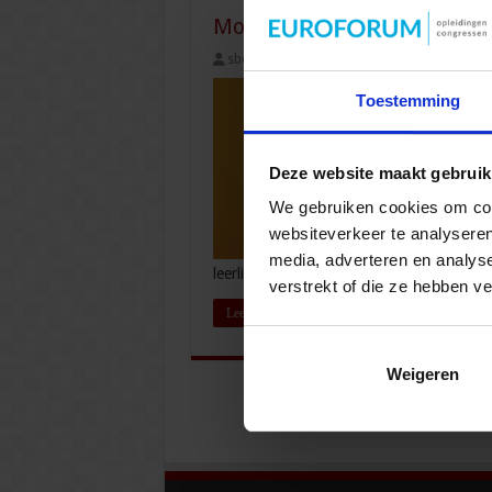
Motiveren vanuit het persp
sbo
25 april 2024
Onderwijs
Toestemming
Deze website maakt gebruik
We gebruiken cookies om cont
websiteverkeer te analyseren
media, adverteren en analys
leerlingen aan motivatie. Hoe werkt de M
verstrekt of die ze hebben v
Lees verder »
Weigeren