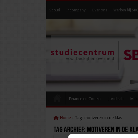
Sbo.nl
Incompany
Over ons
Werken bij SB
Finance en Control
Juridisch
Mili
Home
»
Tag:
motiveren in de klas
Tag Archief:
motiveren in de kl