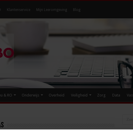
O
Klantenservice
Mijn Leeromgeving
Blog
eu & RO
Onderwijs
Overheid
Veiligheid
Zorg
Data
Vas
as