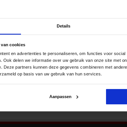
Nieu
ectief van jouw leerlingen
Zijn jouw leerlingen afwachtend? Moet jij harder
Details
werken om hen actief bij de les te betrekken?
De sleutel ligt in hun motivatie om te leren.
Samen met een aantal schoolleiders en
 van cookies
docenten van het platform eigentijds onderwijs
(Pleion) ontwikkelde Mark Langerwerf, interim
ent en advertenties te personaliseren, om functies voor social
Bekij
schoolleider en onderwijsadviseur, de Motivatie-
. Ook delen we informatie over uw gebruik van onze site met on
motor. Daarmee werk je samen met jouw
e. Deze partners kunnen deze gegevens combineren met andere i
otivatie-motor …
erzameld op basis van uw gebruik van hun services.
Aanpassen