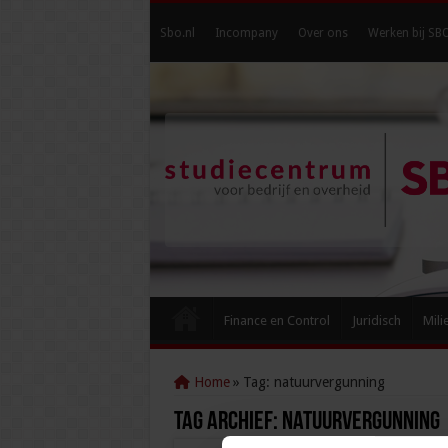
Sbo.nl
Incompany
Over ons
Werken bij SB
Finance en Control
Juridisch
Mili
Home
»
Tag:
natuurvergunning
Tag Archief:
natuurvergunning