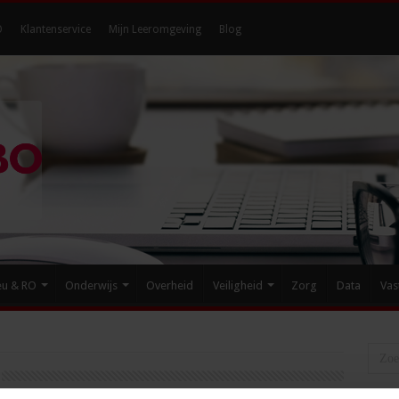
O
Klantenservice
Mijn Leeromgeving
Blog
eu & RO
Onderwijs
Overheid
Veiligheid
Zorg
Data
Vas