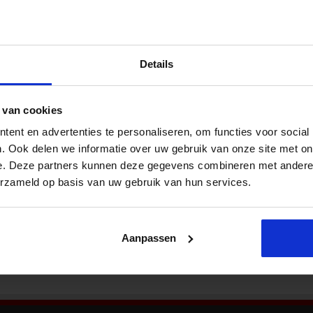
Nieu
e natuurvergunning bij jouw
u & RO
Details
Het is verplicht om voor ieder bouwproject te
berekenen of een natuurvergunning nodig is. Je
denkt hierbij aan de stikstofuitstoot of de
 van cookies
impact van de bouwactiviteiten op de natuur
ent en advertenties te personaliseren, om functies voor social
berekenen. Deze berekening is complex en
Bekij
tijdrovend, waardoor jouw bouwprojecten
. Ook delen we informatie over uw gebruik van onze site met on
vertragen. Dit kost tijd én geld, dus dat wil je
e. Deze partners kunnen deze gegevens combineren met andere i
voorkomen. Het loont dan ook om een AERIUS-
erzameld op basis van uw gebruik van hun services.
Aanpassen