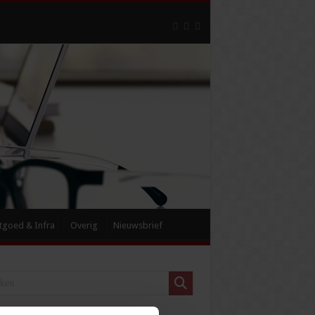
tgoed & Infra
Overig
Nieuwsbrief