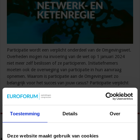
Participatie wordt een verplicht onderdeel van de Omgevingswet.
Overheden mogen na invoering van de wet op 1 januari 2024
niet meer zelf beslissen of ze participeren. Initiatiefnemers
moeten ook de overweging van participatie in hun aanvraag
opnemen. Waarom is participatie aan de Omgevingswet zo
belangrijk voor het succes van jouw casus? Participatie verplicht
door de Omgevingswet De Omgevingswet bundelt 26 …
Lees verder »
Toestemming
Details
Over
Deze website maakt gebruik van cookies