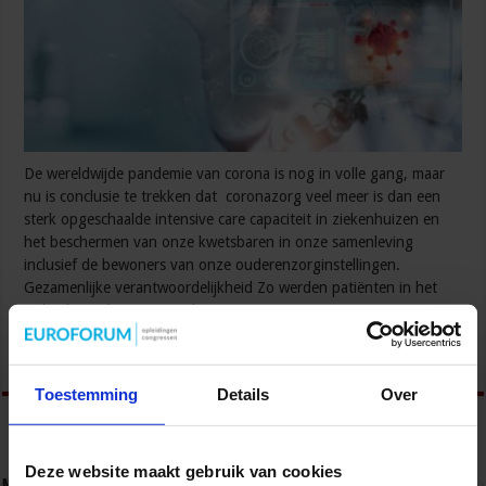
De wereldwijde pandemie van corona is nog in volle gang, maar
nu is conclusie te trekken dat coronazorg veel meer is dan een
sterk opgeschaalde intensive care capaciteit in ziekenhuizen en
het beschermen van onze kwetsbaren in onze samenleving
inclusief de bewoners van onze ouderenzorginstellingen.
Gezamenlijke verantwoordelijkheid Zo werden patiënten in het
ziekenhuis, die nog te ziek waren om naar …
Lees verder »
Toestemming
Details
Over
Deze website maakt gebruik van cookies