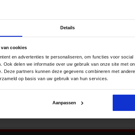
Nieu
entie
Je team heeft een nieuwe positionering. De
Details
context waarin je werkt vraagt om een andere
werkwijze. Instroom van nieuwe collega’s zet
druk op het lerend vermogen. En veranderingen
 van cookies
in de omgeving maken dat je wendbaarheid
omhoog moet. Want jij ondersteunt met je
ent en advertenties te personaliseren, om functies voor social
Bekij
team de besturing van de organisatie. Hoe ga je
. Ook delen we informatie over uw gebruik van onze site met on
met je team aan de slag om in te …
e. Deze partners kunnen deze gegevens combineren met andere i
erzameld op basis van uw gebruik van hun services.
Aanpassen