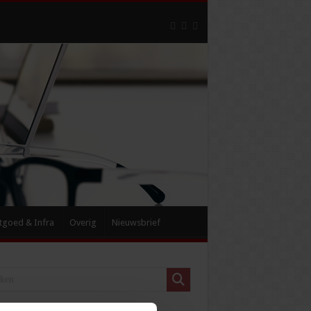
tgoed & Infra
Overig
Nieuwsbrief