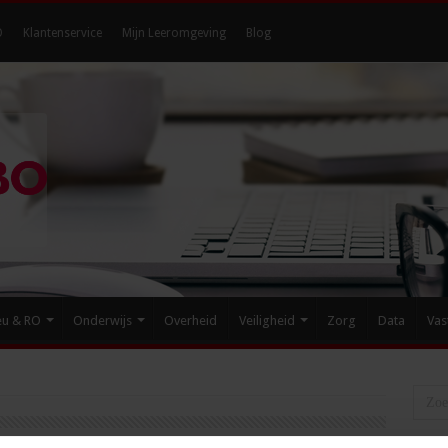
O
Klantenservice
Mijn Leeromgeving
Blog
eu & RO
Onderwijs
Overheid
Veiligheid
Zorg
Data
Vas