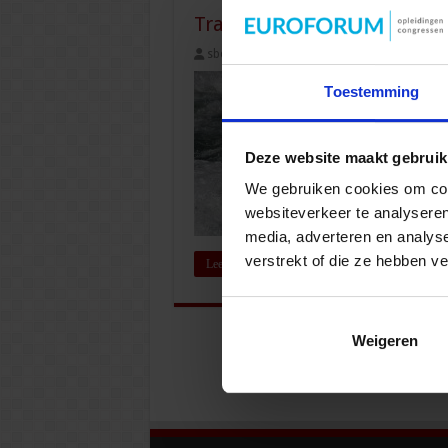
Trainen als veranderinterv
sbo
8 oktober 2018
Overig
Toestemming
Deze website maakt gebruik
We gebruiken cookies om cont
websiteverkeer te analyseren
media, adverteren en analys
verstrekt of die ze hebben v
Lees verder »
Weigeren