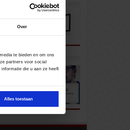
wsbrief
Over
 media te bieden en om ons
k onze opleidingen
ze partners voor social
nformatie die u aan ze heeft
Alles toestaan