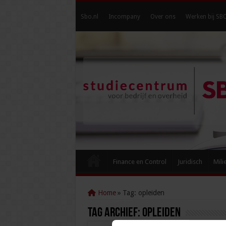
Sbo.nl
Incompany
Over ons
Werken bij SB
Finance en Control
Juridisch
Mili
Home
»
Tag:
opleiden
Tag Archief:
opleiden