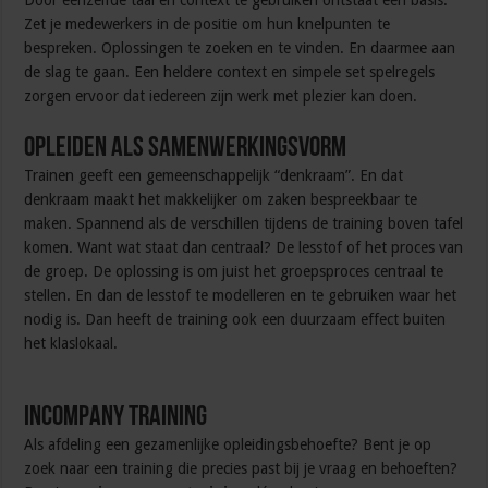
Door eenzelfde taal en context te gebruiken ontstaat een basis.
Zet je medewerkers in de positie om hun knelpunten te
bespreken. Oplossingen te zoeken en te vinden. En daarmee aan
de slag te gaan. Een heldere context en simpele set spelregels
zorgen ervoor dat iedereen zijn werk met plezier kan doen.
Opleiden als samenwerkingsvorm
Trainen geeft een gemeenschappelijk “denkraam”. En dat
denkraam maakt het makkelijker om zaken bespreekbaar te
maken. Spannend als de verschillen tijdens de training boven tafel
komen. Want wat staat dan centraal? De lesstof of het proces van
de groep. De oplossing is om juist het groepsproces centraal te
stellen. En dan de lesstof te modelleren en te gebruiken waar het
nodig is. Dan heeft de training ook een duurzaam effect buiten
het klaslokaal.
Incompany training
Als afdeling een gezamenlijke opleidingsbehoefte? Bent je op
zoek naar een training die precies past bij je vraag en behoeften?