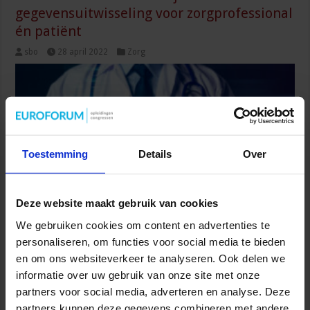
gegevensuitwisseling voor zorgprofessional
én patiënt
sbo
28 april 2022
Zorg
Toestemming
Details
Over
Deze website maakt gebruik van cookies
We gebruiken cookies om content en advertenties te
Je dacht wellicht dat het al lang mogelijk was, maar
gegevensuitwisseling van patiëntinformatie in de zorg kan vanaf
personaliseren, om functies voor social media te bieden
5 april 2022 ook écht landelijk dankzij een besluit van VZVZ. De
en om ons websiteverkeer te analyseren. Ook delen we
regiobegrenzing van het Landelijk Schakelpunt (LSP) vervalt dan,
informatie over uw gebruik van onze site met onze
waardoor medische informatie van patiënten beschikbaar is voor
partners voor social media, adverteren en analyse. Deze
zorgprofessionals in het hele land met een behandelrelatie met de
partners kunnen deze gegevens combineren met andere