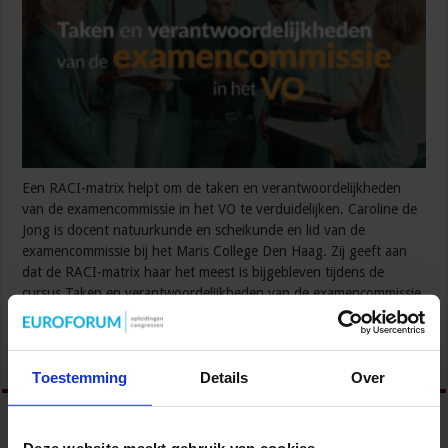
Een RACI-matrix helpt om de taken en verantwoordelijkheden
van de examencommissie in het VO te verduidelijken. Caroline de
Jong is docent natuurkunde en scheikunde en lid van de
examencommissie bij het Maris College Den Haag. Zij geeft aan
dat de RACI-matrix haar het meest is bijgebleven tijdens de
cursus Taken en verantwoordelijkheden van de examencommissie
in het VO van SBO. …
Lees verder »
Toestemming
Details
Over