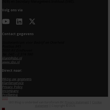
(NIB) en Secretary Management Instituut (SMI).
Volg ons via
Contact gegevens
Studiecentrum voor Bedrijf en Overheid
Postbus 845
5600 AV Eindhoven
Tel. 040 - 2 974 980
klant@sbo.nl
www.sbo.nl
Direct naar:
Wijzig uw gegevens
Klantenservice
Privacy Policy
Incompany
Profilering
SBO Blog is onderdeel van Euroforum BV.
Privacy statement
|
Cookie
statement
| Copyright ©2026