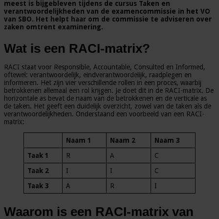
meest is bijgebleven tijdens de cursus Taken en
verantwoordelijkheden van de examencommissie in het VO
van SBO. Het helpt haar om de commissie te adviseren over
zaken omtrent examinering.
Wat is een RACI-matrix?
RACI staat voor Responsible, Accountable, Consulted en Informed,
oftewel: verantwoordelijk, eindverantwoordelijk, raadplegen en
informeren. Het zijn vier verschillende rollen in een proces, waarbij
betrokkenen allemaal een rol krijgen. Je doet dit in de RACI-matrix. De
horizontale as bevat de naam van de betrokkenen en de verticale as
de taken. Het geeft een duidelijk overzicht, zowel van de taken als de
verantwoordelijkheden. Onderstaand een voorbeeld van een RACI-
matrix:
Naam 1
Naam 2
Naam 3
Taak 1
R
A
C
Taak 2
I
I
C
Taak 3
A
R
I
Waarom is een RACI-matrix van