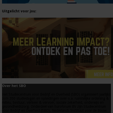
Uitgelicht voor jou:
Over het SBO
Het Studiecentrum voor Bedrijf en Overheid (SBO) organiseert jaarlijks
zo’n 200 studiedagen en opleidingen over o.a. ruimtelijke ordening &
milieu, bestuur, verkeer & vervoer, sociale zekerheid, onderwijs en
gezondheidszorg. Onderdeel van Euroforum BV zijn Studiecentrum
voor Bedrijf en Overheid (SBO), Nederlands Instituut voor de Bouw