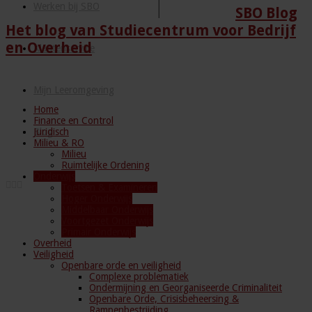
Werken bij SBO
SBO Blog
Het blog van Studiecentrum voor Bedrijf
en Overheid
Klantenservice
Mijn Leeromgeving
Home
Finance en Control
Juridisch
Blog
Milieu & RO
Milieu
Ruimtelijke Ordening
Onderwijs
Toetsen & Examineren
Hoger Onderwijs
Middelbaar Onderwijs
Voortgezet Onderwijs
Primair Onderwijs
Overheid
Veiligheid
Openbare orde en veiligheid
Complexe problematiek
Ondermijning en Georganiseerde Criminaliteit
Openbare Orde, Crisisbeheersing &
Rampenbestrijding