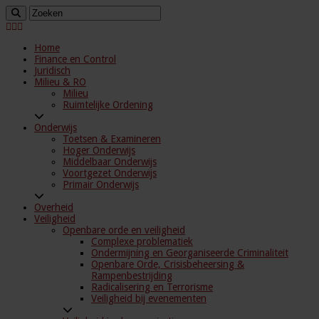
Home
Finance en Control
Juridisch
Milieu & RO
Milieu
Ruimtelijke Ordening
Onderwijs
Toetsen & Examineren
Hoger Onderwijs
Middelbaar Onderwijs
Voortgezet Onderwijs
Primair Onderwijs
Overheid
Veiligheid
Openbare orde en veiligheid
Complexe problematiek
Ondermijning en Georganiseerde Criminaliteit
Openbare Orde, Crisisbeheersing &
Rampenbestrijding
Radicalisering en Terrorisme
Veiligheid bij evenementen