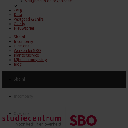
Veiligheid in de organisatie
Zorg
Data
Vastgoed & Infra
Overig
Nieuwsbrief
Sbo.nl
Incompany
Over ons
Werken bij SBO
Klantenservice
Mijn Leeromgeving
Blog
Sbo.nl
Incompany
Over ons