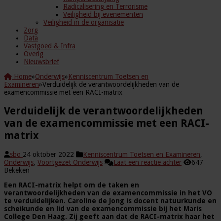
Radicalisering en Terrorisme
Veiligheid bij evenementen
Veiligheid in de organisatie
Zorg
Data
Vastgoed & Infra
Overig
Nieuwsbrief
Home
»
Onderwijs
»
Kenniscentrum Toetsen en
Examineren
»
Verduidelijk de verantwoordelijkheden van de
examencommissie met een RACI-matrix
Verduidelijk de verantwoordelijkheden
van de examencommissie met een RACI-
matrix
sbo
24 oktober 2022
Kenniscentrum Toetsen en Examineren
,
Onderwijs
,
Voortgezet Onderwijs
Laat een reactie achter
647
Bekeken
Een RACI-matrix helpt om de taken en
verantwoordelijkheden van de examencommissie in het VO
te verduidelijken. Caroline de Jong is docent natuurkunde en
scheikunde en lid van de examencommissie bij het Maris
College Den Haag. Zij geeft aan dat de RACI-matrix haar het