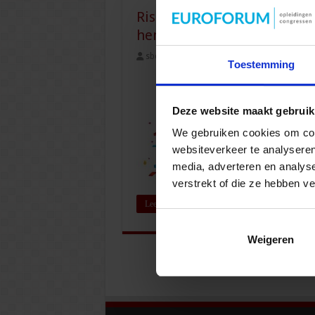
Risico Inventarisatie en Eva
hem al?
sbo
1 mei 2019
Veiligheid
,
Veilighe
Toestemming
Deze website maakt gebruik
We gebruiken cookies om cont
websiteverkeer te analyseren
media, adverteren en analys
verstrekt of die ze hebben v
Lees verder »
Weigeren