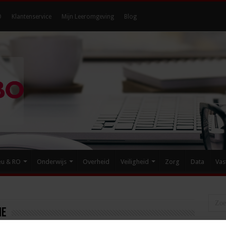
O
Klantenservice
Mijn Leeromgeving
Blog
eu & RO
Onderwijs
Overheid
Veiligheid
Zorg
Data
Vas
ie