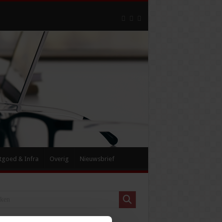
tgoed & Infra
Overig
Nieuwsbrief