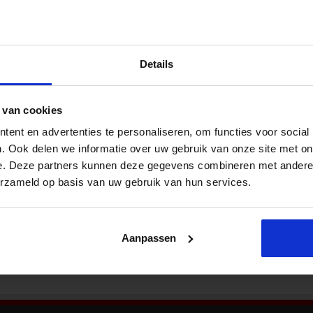
Nieu
luatie bestaat 25 jaar; hoelang heb jij
id in de organisatie
Details
Op 1 januari 1994 is de Risico Inventarisatie en
Evaluatie (RI&E) verplicht geworden voor alle
werkgevers. Met de RI&E onderzoek je in welke
 van cookies
mate het werk gevaar oplevert of schade kan
ent en advertenties te personaliseren, om functies voor social
veroorzaken aan de gezondheid van jouw
Bekij
werknemers. De RI&E jaar bestaat dit jaar dus
. Ook delen we informatie over uw gebruik van onze site met on
25 jaar! Hoelang heeft jouw organisatie al een
e. Deze partners kunnen deze gegevens combineren met andere i
RI&E? Belang van een RI&E Helaas hebben …
erzameld op basis van uw gebruik van hun services.
Aanpassen