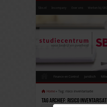
Sbo.nl
Incompany
Over ons
Werken bij SB
Finance en Control
Juridisch
Mili
Home
»
Tag:
risico inventarisatie
Tag Archief:
risico inventarisat