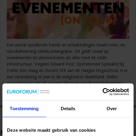
Een aantal opvallende trends en ontwikkelingen maakt crisis- en
risicobeheersing steeds belangrijker. Dit geldt zowel op
evenementen en demonstraties als alles rond de vitale
infrastructuur. Volgens Edward Post, Operationeel Specialist bij
Politie Den Haag en Docent IVK aan de Haagse Hogeschool, is er
een verandering te zien in de veiligheid in Nederland. Welke
veranderingen zijn dit precies? Waarom wordt risicobeheersing …
Lees verder »
Toestemming
Details
Over
Deze website maakt gebruik van cookies
Nieuwsbrief