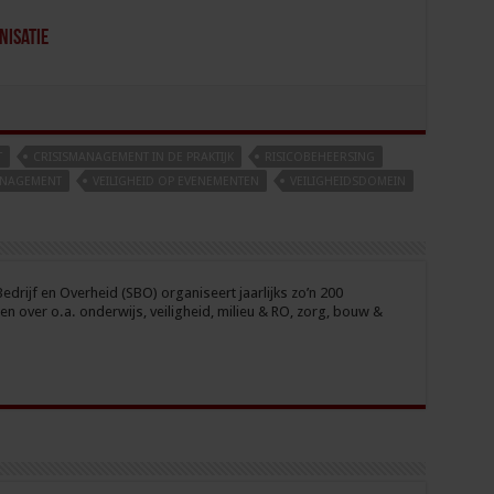
nisatie
T
CRISISMANAGEMENT IN DE PRAKTIJK
RISICOBEHEERSING
ANAGEMENT
VEILIGHEID OP EVENEMENTEN
VEILIGHEIDSDOMEIN
drijf en Overheid (SBO) organiseert jaarlijks zo’n 200
n over o.a. onderwijs, veiligheid, milieu & RO, zorg, bouw &