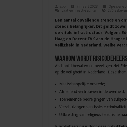
sbo
7 maart 2023
Openbare or
Laat een reactie achter
270 Bekeken
Een aantal opvallende trends en ont
steeds belangrijker. Dit geldt zow
de vitale infrastructuur. Volgens Ed
Haag en Docent IVK aan de Haagse H
veiligheid in Nederland. Welke veran
Waarom wordt risicobeheers
Als hoofd bewaken en beveiligen ziet Edw
op de veiligheid in Nederland. Deze thema’
Maatschappelijke onvrede;
Afnemend vertrouwen in de overheid;
Toenemende bedreigingen van subjecte
Verschuivingen van fysieke criminaliteit 
Uitbreiding van religieus terrorisme na
Risicobeheersing is door deze ontwikkeli