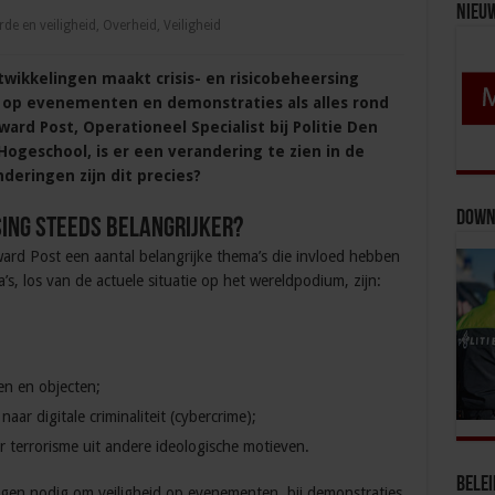
Nieu
de en veiligheid
,
Overheid
,
Veiligheid
wikkelingen maakt crisis- en risicobeheersing
el op evenementen en demonstraties als alles rond
ward Post, Operationeel Specialist bij Politie Den
ogeschool, is er een verandering te zien in de
deringen zijn dit precies?
Down
ing steeds belangrijker?
ard Post een aantal belangrijke thema’s die invloed hebben
s, los van de actuele situatie op het wereldpodium, zijn:
n en objecten;
naar digitale criminaliteit (cybercrime);
ar terrorisme uit andere ideologische motieven.
Bele
ngen nodig om veiligheid op evenementen, bij demonstraties