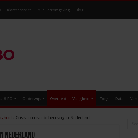
O
Klantenservice
Mijn Leeromgeving
Blog
eu & RO
Onderwijs
Overheid
Veiligheid
Zorg
Data
Vast
igheid
»
Crisis- en risicobeheersing in Nederland
 in Nederland