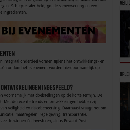
Veili
borgen. Scherpte, alertheid, goede samenwerking en een
le ingrediënten.
menten
integraal onderdeel vormen tijdens het ontwikkelings- en
co’s rondom het evenement worden hierdoor namelijk op
Ople
n ontwikkelingen ingespeeld?
en voornamelijk met doelstellingen op de korte termijn. De
ent. Met de recente trends en ontwikkelingen hebben zij
van veiligheid en risicobeheersing. Daarnaast vraagt het om
nicatie, maatregelen, regelgeving, transparantie,
veel te winnen én investeren, aldus Edward Post.