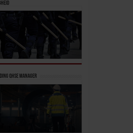
gheid
iding QHSE Manager