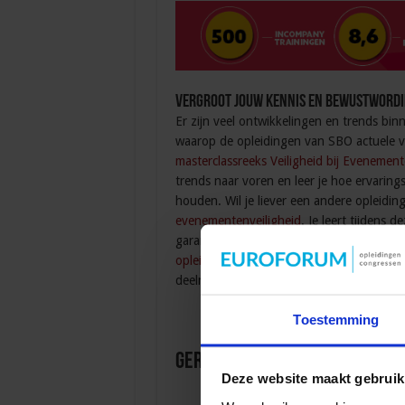
Vergroot jouw kennis en bewustwordin
Er zijn veel ontwikkelingen en trends bi
waarop de opleidingen van SBO actuele 
masterclassreeks Veiligheid bij Evenemen
trends naar voren en leer je hoe ervari
houden. Wil je liever een andere opleidi
evenementenveiligheid
. Je leert tijdens 
garanderen. Een opleiding binnen jouw o
opleidingen
! Een bedrijfsopleiding op ma
deelnemers, namelijk inhoud op maat, ken
Toestemming
Gerelateerde Opleidingen en
Deze website maakt gebruik