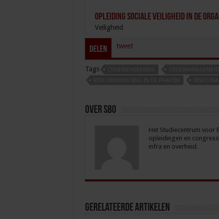
Opleiding Sociale Veiligheid in de Orga
Veiligheid
tweet
Delen
Tags
CRISISBEHEERSING
CRISISMANAGEMEN
RISICOBEHEERSING IN DE PRAKTIJK
RISICOM
Over sbo
Het Studiecentrum voor Be
opleidingen en congresse
infra en overheid.
Gerelateerde Artikelen