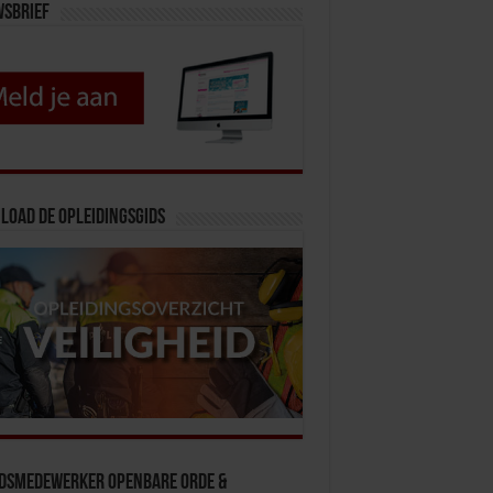
wsbrief
load de opleidingsgids
idsmedewerker Openbare Orde &