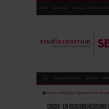
Sbo.nl
Incompany
Over ons
Werken bij SB
Finance en Control
Juridisch
Mili
Home
»
Veiligheid
»
Openbare orde en veil
Crisis- en risicobeheersing