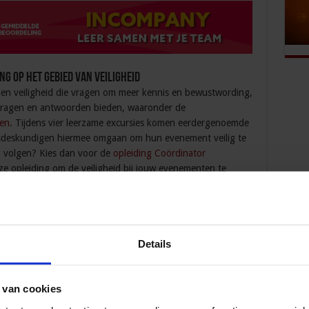
g op het gebied van veiligheid
nnen veiligheid die vragen om meer kennis en bewustwording,
vragen en antwoorden bieden, waaronder de
ten
. Tijdens vier leerzame excursies komen eerdergenoemde
ngsdeskundigen hiermee omgaan om hun evenement veilig te
ng volgen? Kies dan voor de
opleiding Coördinator
deze opleiding om de veiligheid bij jouw evenementen te
rganisatie op maat volgen? Dat kan met onze
Incompany
at biedt diverse voordelen voor jouw organisatie en de
nisbehoud, kostenefficiëntie en binnen jullie schema.
Details
 Cursussen
 van cookies