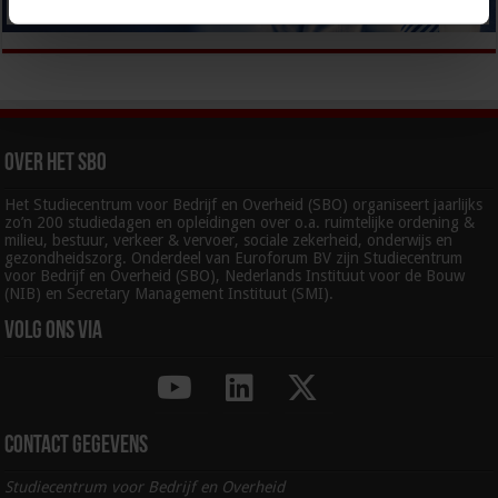
Over het SBO
Het Studiecentrum voor Bedrijf en Overheid (SBO) organiseert jaarlijks
zo’n 200 studiedagen en opleidingen over o.a. ruimtelijke ordening &
milieu, bestuur, verkeer & vervoer, sociale zekerheid, onderwijs en
gezondheidszorg. Onderdeel van Euroforum BV zijn Studiecentrum
voor Bedrijf en Overheid (SBO), Nederlands Instituut voor de Bouw
(NIB) en Secretary Management Instituut (SMI).
Volg ons via
Contact gegevens
Studiecentrum voor Bedrijf en Overheid