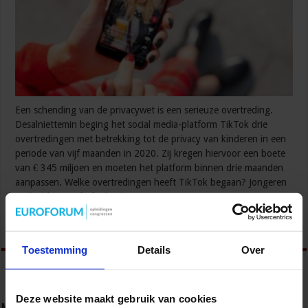
Een schending van de privacywet is een serieuze overtreding.
Desalniettemin beging het social media-platform TikTok drie
overtredingen met betrekking tot de privacy van kinderen in een
periode van vijf maanden in 2020. Zij kregen hiervoor een boete
van € 345 miljoen en moeten het platform binnen drie maanden
aanpassen. Welke overtredingen heeft TikTok begaan? Jongeren
veelvuldig actief of TikTok De …
Lees verder »
Toestemming
Details
Over
Deze website maakt gebruik van cookies