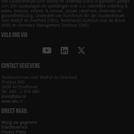
Het Studiecentrum voor Bedrijf en Overheid (SBO) organiseert jaarlijks
zo’n 200 studiedagen en opleidingen over o.a. ruimtelijke ordening &
milieu, bestuur, verkeer & vervoer, sociale zekerheid, onderwijs en
gezondheidszorg. Onderdeel van Euroforum BV zijn Studiecentrum
voor Bedrijf en Overheid (SBO), Nederlands Instituut voor de Bouw
(NIB) en Secretary Management Instituut (SMI).
Volg ons via
Contact gegevens
Studiecentrum voor Bedrijf en Overheid
Postbus 845
5600 AV Eindhoven
Tel. 040 - 2 974 980
klant@sbo.nl
www.sbo.nl
Direct naar:
Wijzig uw gegevens
Klantenservice
Privacy Policy