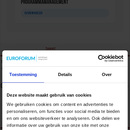
Programmamanagement
OVERHEID
tweet
Tags
AVG
PRIVACYWET
PRIVACYWETGEVING
SCHENDING PRIVACYWET
Toestemming
Details
Over
Over sbo
Deze website maakt gebruik van cookies
Het Studiecentrum voor Bedrijf en Overheid (SBO)
organiseert jaarlijks zo’n 200 opleidingen en
We gebruiken cookies om content en advertenties te
congressen over o.a. onderwijs, veiligheid, milieu
personaliseren, om functies voor social media te bieden
& RO, zorg, bouw & infra en overheid.
en om ons websiteverkeer te analyseren. Ook delen we
informatie over uw gebruik van onze site met onze