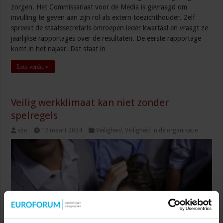
zorgen. Het Commissariaat voor de Media is gevraagd om
invulling te geven aan zijn rol als extern toezichthouder. Zelf
spreekt de staatssecretaris omroepen ieder kwartaal en vraagt ze
jaarlijkse rapportages over de resultaten. De eerste rapportage
komt in het najaar. Dat staat in …
Lees verder »
Veilig werkklimaat kan niet zonder
spelregels
sbo
12 maart 2024
Veiligheid
,
Veiligheid in de organisatie