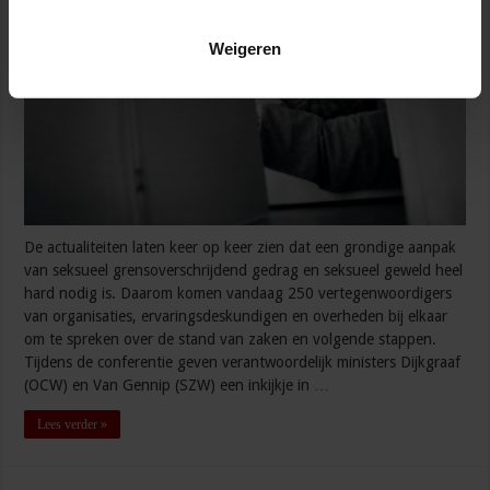
Weigeren
De actualiteiten laten keer op keer zien dat een grondige aanpak
van seksueel grensoverschrijdend gedrag en seksueel geweld heel
hard nodig is. Daarom komen vandaag 250 vertegenwoordigers
van organisaties, ervaringsdeskundigen en overheden bij elkaar
om te spreken over de stand van zaken en volgende stappen.
Tijdens de conferentie geven verantwoordelijk ministers Dijkgraaf
(OCW) en Van Gennip (SZW) een inkijkje in …
Lees verder »