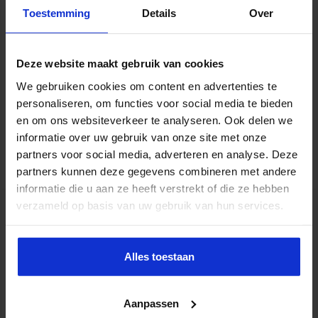
Toestemming
Details
Over
Het is de plicht van de leidinggevenden om voor duidelijke en
vindbare regels en procedures te zorgen en zich daar dan achter
Deze website maakt gebruik van cookies
te scharen. Het onderzoeksrapport van de Commissie Van Rijn
We gebruiken cookies om content en advertenties te
naar grensoverschrijdend gedrag binnen de publieke omroep laat
personaliseren, om functies voor social media te bieden
een angstcultuur zien die, in de woorden van de Wet
en om ons websiteverkeer te analyseren. Ook delen we
bescherming klokkenluiders, waarschijnlijk ook wel een misstand
van maatschappelijk belang is. …
informatie over uw gebruik van onze site met onze
partners voor social media, adverteren en analyse. Deze
Lees verder »
partners kunnen deze gegevens combineren met andere
informatie die u aan ze heeft verstrekt of die ze hebben
verzameld op basis van uw gebruik van hun services.
De meerderheid van de Nederlanders ziet
seksueel grensoverschrijdend gedrag als
een groot probleem dat harder moet
Alles toestaan
worden aangepakt
sbo
24 maart 2023
Openbare orde en veiligheid
,
Veiligheid
,
Veiligheid in de organisatie
Aanpassen