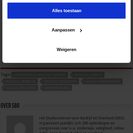
Alles toestaan
Gebouwbeheer en veiligheid
VEILIGHEID
Aanpassen
Weigeren
tweet
Tags
GRENSOVERSCHRIJDEND GEDRAG
SEKSUEEL GEWELD
SEKSUEEL MISBRUIK
SEKSUELE MISDRIJVEN
SOCIALE ONVEILIGHEID
SOCIALE VEILIGHEID
WERKOMGEVING
Over sbo
Het Studiecentrum voor Bedrijf en Overheid (SBO)
organiseert jaarlijks zo’n 200 opleidingen en
congressen over o.a. onderwijs, veiligheid, milieu