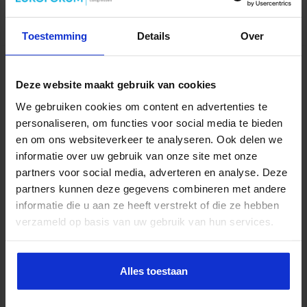
Lees verder »
Toestemming
Details
Over
Hallo allemaal….,
Deze website maakt gebruik van cookies
sbo
20 februari 2018
Onderwijs
We gebruiken cookies om content en advertenties te
personaliseren, om functies voor social media te bieden
en om ons websiteverkeer te analyseren. Ook delen we
informatie over uw gebruik van onze site met onze
partners voor social media, adverteren en analyse. Deze
partners kunnen deze gegevens combineren met andere
informatie die u aan ze heeft verstrekt of die ze hebben
verzameld op basis van uw gebruik van hun services.
Als taalspecialist kijk ik met de taalbril op naar de wereld om me
Alles toestaan
heen. ‘Taal ligt op straat’, zeg ik vaak. Als je met zo’n perspectief
rondloopt, zie je allerlei zaken om je heen die je goed kunt
gebruiken in je taalonderwijs. Als een bekende supermarktketen