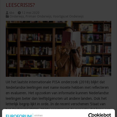
LEESCRISIS?
sbo
12 mei 2020
Onderwijs
,
Primair Onderwijs
,
Voortgezet Onderwijs
Uit het laatste internationale PISA onderzoek (2018) blijkt dat
Nederlandse leerlingen met name moeite hebben met reflecteren
en evalueren. Het opzoeken van informatie kunnen Nederlandse
leerlingen beter dan leeftijdgenoten uit andere landen. Ook het
letterlijk begrip lijkt in orde. In de recent verschenen ‘Staat van
het Onderwijs’ (OCW, 2020) constateert de inspectie dat bijna een
kwart van de 15-jarigen onvoldoende …