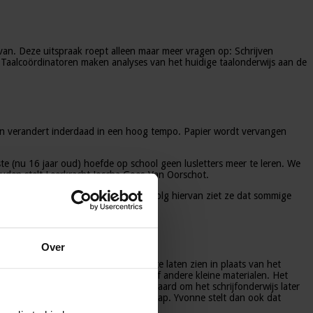
van. Deze uitspraak roept alleen maar meer vragen op: Schrijven
d?. Taalcoördinatoren maken analyses van het huidige taalonderwijs aan de
 pen verandert inderdaad in een hoog tempo. Papier wordt vervangen
ste (nu 16 jaar oud) hoefde op school geen lusletters meer te leren. We
houden stelt Leerkracht Joscha Goes-Van Oorschot.
ts van het spelen op de Ipad. Als gevolg hiervan ziet ze dat sommige
Over
ndiger om kinderen de alternatieven te laten zien in plaats van het
oorbeelden noemt ze tollen, jojo’s of andere kleine materialen. Het
k te trainen is het ook de afweging waard om het schrijfonderwijs later
3 is voor veel kinderen een te grote stap. Yvonne stelt dan ook dat