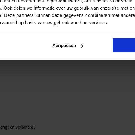
ent en advertenties te personaliseren, om functies voor social
. Ook delen we informatie over uw gebruik van onze site met on
e. Deze partners kunnen deze gegevens combineren met andere i
erzameld op basis van uw gebruik van hun services.
digitaal onderwijs. Zo zijn er al pilots gaande om het gebruik van tablets
ijn kinderen verslechterd is leerkracht en ouder Joscha Goes-Van Oorschot
el is duidelijk dat er aandacht voor nodig is.
Aanpassen
rengt en verbeterd!