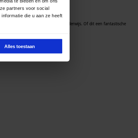
 media te bieden en om ons
ze partners voor social
nformatie die u aan ze heeft
 te testen in groep 4 van het basisonderwijs. Of dit een fantastische
 nog in dubio.
Alles toestaan