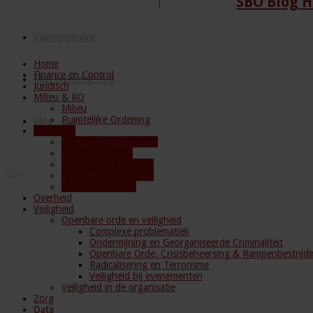
SBO Blog H
Klantenservice
Home
Finance en Control
Mijn Leeromgeving
Juridisch
Milieu & RO
Milieu
Ruimtelijke Ordening
Blog
Onderwijs
Toetsen & Examineren
Hoger Onderwijs
Middelbaar Onderwijs
Voortgezet Onderwijs
Primair Onderwijs
Overheid
Veiligheid
Openbare orde en veiligheid
Complexe problematiek
Ondermijning en Georganiseerde Criminaliteit
Openbare Orde, Crisisbeheersing & Rampenbestrijdi
Radicalisering en Terrorisme
Veiligheid bij evenementen
Veiligheid in de organisatie
Zorg
Data