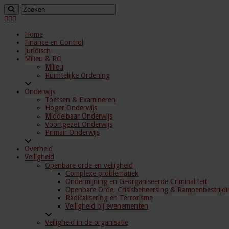
Home
Finance en Control
Juridisch
Milieu & RO
Milieu
Ruimtelijke Ordening
Onderwijs
Toetsen & Examineren
Hoger Onderwijs
Middelbaar Onderwijs
Voortgezet Onderwijs
Primair Onderwijs
Overheid
Veiligheid
Openbare orde en veiligheid
Complexe problematiek
Ondermijning en Georganiseerde Criminaliteit
Openbare Orde, Crisisbeheersing & Rampenbestrijdi
Radicalisering en Terrorisme
Veiligheid bij evenementen
Veiligheid in de organisatie