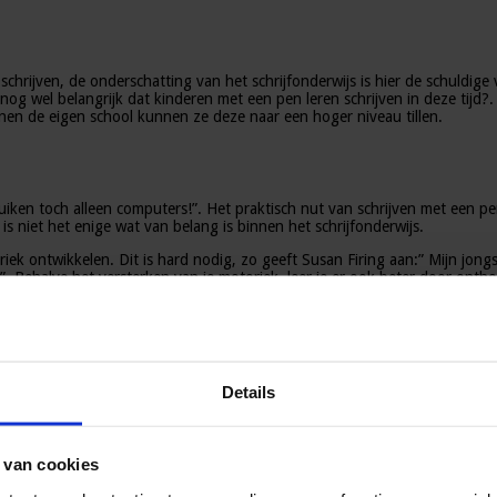
rijven, de onderschatting van het schrijfonderwijs is hier de schuldige 
jk nog wel belangrijk dat kinderen met een pen leren schrijven in deze tij
nnen de eigen school kunnen ze deze naar een hoger niveau tillen.
ruiken toch alleen computers!”. Het praktisch nut van schrijven met een
s niet het enige wat van belang is binnen het schrijfonderwijs.
iek ontwikkelen. Dit is hard nodig, zo geeft Susan Firing aan:” Mijn jong
!!”. Behalve het versterken van je motoriek, leer je er ook beter door ont
wijten aan het gegeven dat kinderen steeds minder echt iets doen in plaa
an knopen.
Details
wilt remmen heb je een kolossale berg te beklimmen. Is het dan niet versta
eren veel meer aanbod van materialen en spelletjes moeten krijgen. Als v
rsterkt wordt. Naast het aanbieden van meer materialen om de fijne motorie
 van cookies
 balanceren van een tol naar perfect binnen de lijntjes schrijven in groep 