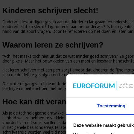
Kinderen schrijven slecht!
Onderwijsdeskundigen geven aan dat kinderen langzaam en onleesbaar sch
kinderen echt zo slecht? Ligt dit echt aan het onderwijs? Is het eigenli
hand van dit soort vragen. Door te reflecteren op het doen en laten bi
Waarom leren ze schrijven?
“Ach, het maakt toch niet uit dat ze wat minder goed schrijven? Ze geb
door pixels. Maar het ontwikkelen van een mooi en leesbaar handschrift i
Het leren schrijven met een pen zorgt ervoor dat kinderen de fijne motor
zien de duidelijke gevolgen nu terug in haar fijne motoriek. Zo jammer!
De achteruitgang van fijne motoriek is volgens Susan Papen-Forkink te 
leerlingen moeite hebben met het strikken van veters en dicht maken v
Hoe kan dit veranderd worden?
Toestemming
Als je de technologische ontwikkelingen als school of leerkracht zijnde 
aanbod wat ze hebben te verkleinen? Zo vindt Yvonne Merkering dat kind
voordeel van dit soort spellen is dat er gelijk de fijne motoriek mee ve
Deze website maakt gebruik
in het gehele basisonderwijs te laten starten. De overgang van het laten
schrijfvaardig worden veel tijd nodig heeft.