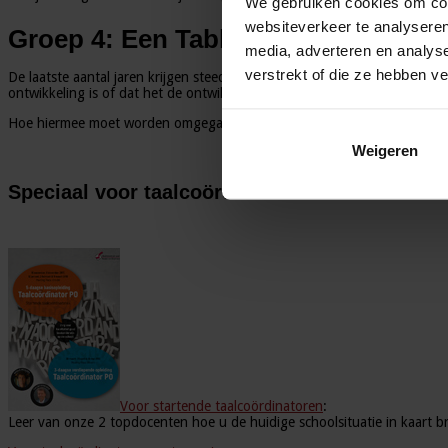
We gebruiken cookies om cont
websiteverkeer te analyseren
Groep 4: Een Tablet
media, adverteren en analys
verstrekt of die ze hebben v
De laatste aantal jaren krijgen steeds jongere kinderen meer contact met 
ontwikkeling is of dat het de ontwikkeling van de fijne motoriek voor z
Hoe hiermee moet worden omgegaan is dus niet gemakkelijk te bepalen. W
Weigeren
Speciaal voor taalcoördinatoren
Voor startende taalcoördinatoren
:
Leer van onze 2 topdocenten hoe u de huidige schoolsituatie in kaart b