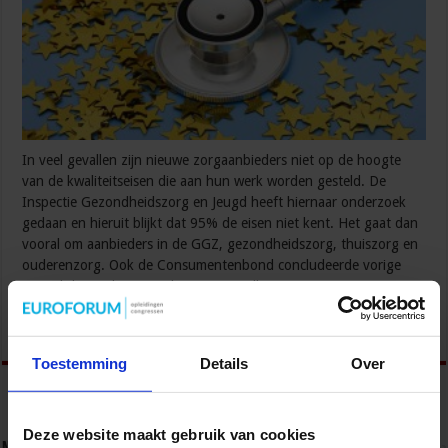
In veel gevallen zijn nieuwe zorgaanbieders niet op de hoogte
van de kwaliteitseisen die aan hun werk worden gesteld. De
Inspectie Gezondheidszorg en Jeugd heeft hiernaar onderzoek
gedaan en hieruit blijkt dat 95% de eisen niet kent. Het gaat dan
vooral om aanbieders in de GGZ, gezondheidszorg, thuiszorg en
ouderenzorg. Ook de Consumentenbond concludeerde vorige
maand dat veel nieuwe thuiszorginstellingen …
Lees verder »
Toestemming
Details
Over
Deze website maakt gebruik van cookies