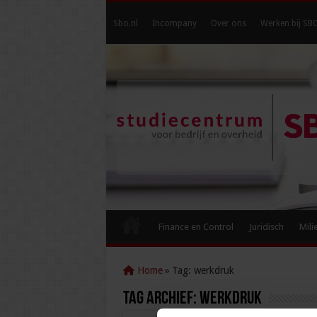
Sbo.nl
Incompany
Over ons
Werken bij SB
Finance en Control
Juridisch
Mili
Home
»
Tag:
werkdruk
Tag Archief:
werkdruk