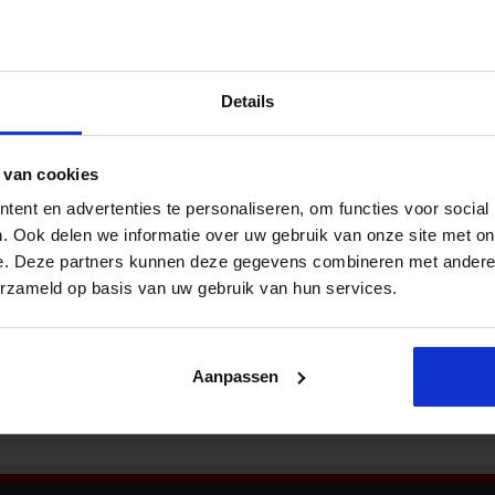
Nieu
hamelijke aandoeningen blijven meest
eid in de organisatie
Details
Psychische klachten en aandoeningen aan het
houding- en bewegingsapparaat blijven de
meest gemelde beroepsziekten in Nederland in
 van cookies
2025. Het aantal meldende bedrijfsartsen is met
ent en advertenties te personaliseren, om functies voor social
3% gestegen terwijl het aantal meldingen gelijk
Bekij
is gebleven ten opzichte van het jaar ervoor.
. Ook delen we informatie over uw gebruik van onze site met on
Dat staat in het nieuwe rapport van het
e. Deze partners kunnen deze gegevens combineren met andere i
Nederlands Centrum voor Beroepsziekten
erzameld op basis van uw gebruik van hun services.
fers 2026’ beschrijft door bedrijfsartsen bij …
Aanpassen