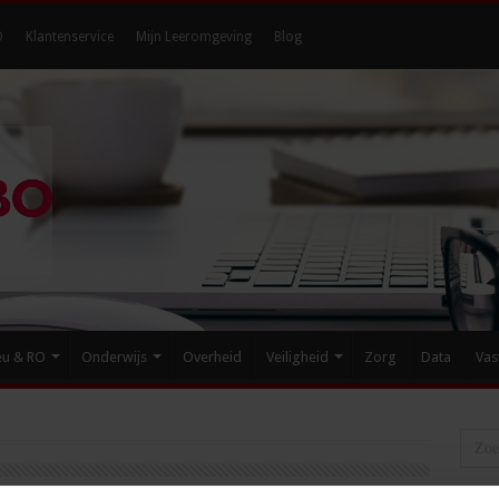
O
Klantenservice
Mijn Leeromgeving
Blog
eu & RO
Onderwijs
Overheid
Veiligheid
Zorg
Data
Vas