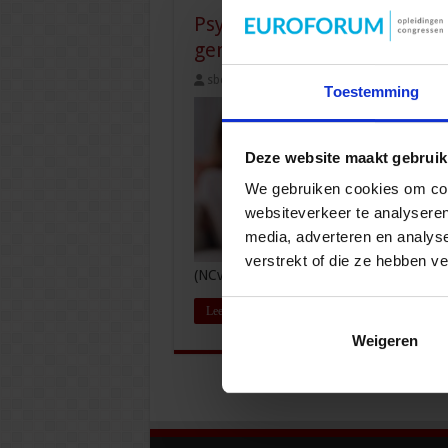
Psychische klachten en lic
gemelde beroepsziekten
sbo
19 juni 2026
Veiligheid
,
Veiligh
Toestemming
Deze website maakt gebruik
We gebruiken cookies om cont
websiteverkeer te analyseren
media, adverteren en analys
verstrekt of die ze hebben v
(NCvB). Het rapport ‘Beroepsziekten in Cij
Lees verder »
Weigeren