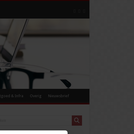
tgoed & Infra
Overig
Nieuwsbrief