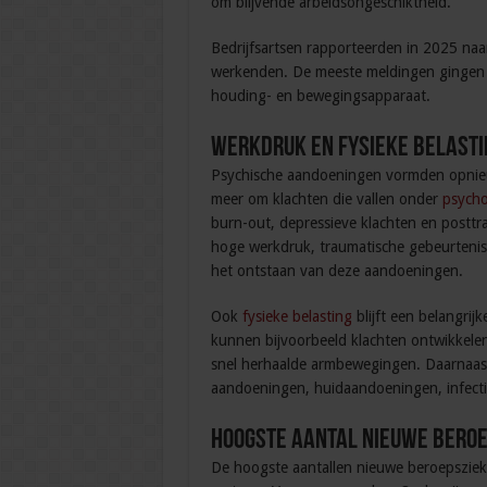
om blijvende arbeidsongeschiktheid.
Bedrijfsartsen rapporteerden in 2025 na
werkenden. De meeste meldingen gingen
houding- en bewegingsapparaat.
Werkdruk en fysieke belasti
Psychische aandoeningen vormden opnieu
meer om klachten die vallen onder
psycho
burn-out, depressieve klachten en posttr
hoge werkdruk, traumatische gebeurtenisse
het ontstaan van deze aandoeningen.
Ook
fysieke belasting
blijft een belangri
kunnen bijvoorbeeld klachten ontwikkele
snel herhaalde armbewegingen. Daarnaa
aandoeningen, huidaandoeningen, infect
Hoogste aantal nieuwe beroep
De hoogste aantallen nieuwe beroepsziek