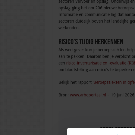
sectoren Vervoer en opslag, Onderwijs en
opslag ging het om 206 nieuwe beroepszi
Informatie en communicatie lag dat aan
sectoren duidelijk boven het landelijke 
werkenden.
Risico’s tijdig herkennen
Als werkgever kun je beroepsziekten help
aan te pakken. Daarom ben je verplicht om 
een
risico-inventarisatie en -evaluatie (RI
om blootstelling aan risico’s te beperke
Bekijk het rapport
‘Beroepsziekten in cijf
Bron:
www.arboportaal.nl
– 19 juni 2026
Gerelateerde