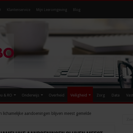
O
Klantenservice
Mijn Leeromgeving
Blog
eu & RO
Onderwijs
Overheid
Veiligheid
Zorg
Data
Vas
n lichamelijke aandoeningen blijven meest gemelde