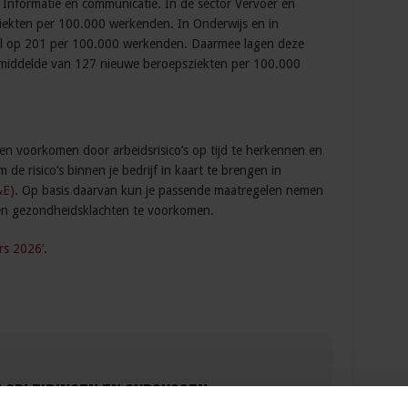
 Informatie en communicatie. In de sector Vervoer en
ekten per 100.000 werkenden. In Onderwijs en in
tal op 201 per 100.000 werkenden. Daarmee lagen deze
gemiddelde van 127 nieuwe beroepsziekten per 100.000
en voorkomen door arbeidsrisico’s op tijd te herkennen en
de risico’s binnen je bedrijf in kaart te brengen in
&E)
. Op basis daarvan kun je passende maatregelen nemen
n en gezondheidsklachten te voorkomen.
ers 2026’
.
 Opleidingen en Cursussen