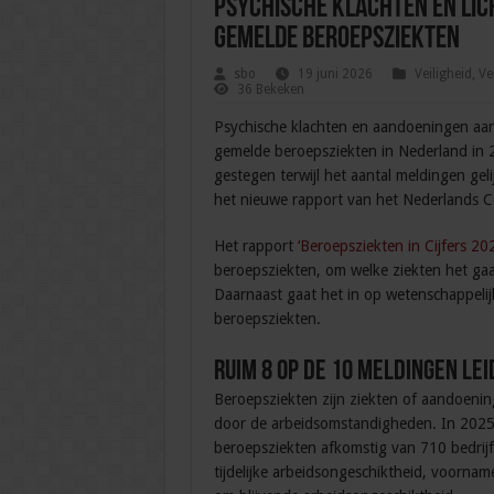
Psychische klachten en lic
gemelde beroepsziekten
sbo
19 juni 2026
Veiligheid
,
Ve
36 Bekeken
Psychische klachten en aandoeningen aan
gemelde beroepsziekten in Nederland in 2
gestegen terwijl het aantal meldingen geli
het nieuwe rapport van het Nederlands 
Het rapport
‘Beroepsziekten in Cijfers 20
beroepsziekten, om welke ziekten het gaa
Daarnaast gaat het in op wetenschappelij
beroepsziekten.
Ruim 8 op de 10 meldingen lei
Beroepsziekten zijn ziekten of aandoening
door de arbeidsomstandigheden. In 2025
beroepsziekten afkomstig van 710 bedrijf
tijdelijke arbeidsongeschiktheid, voornam