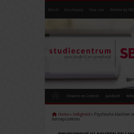
Sbo.nl
Incompany
Over ons
Werken bij SB
Finance en Control
Juridisch
Mili
Home
»
Veiligheid
»
Psychische klachten e
beroepsziekten