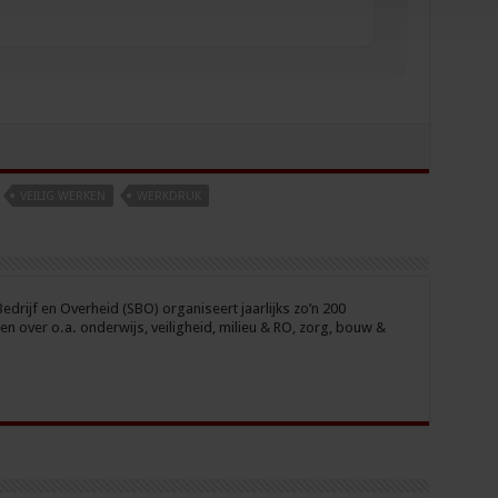
VEILIG WERKEN
WERKDRUK
drijf en Overheid (SBO) organiseert jaarlijks zo’n 200
n over o.a. onderwijs, veiligheid, milieu & RO, zorg, bouw &