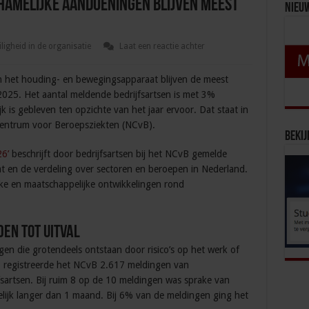
hamelijke aandoeningen blijven meest
Nieu
iligheid in de organisatie
Laat een reactie achter
 het houding- en bewegingsapparaat blijven de meest
025. Het aantal meldende bedrijfsartsen is met 3%
jk is gebleven ten opzichte van het jaar ervoor. Dat staat in
Centrum voor Beroepsziekten (NCvB).
Bekij
26’
beschrijft door bedrijfsartsen bij het NCvB gemelde
t en de verdeling over sectoren en beroepen in Nederland.
ke en maatschappelijke ontwikkelingen rond
den tot uitval
en die grotendeels ontstaan door risico’s op het werk of
 registreerde het NCvB 2.617 meldingen van
sartsen. Bij ruim 8 op de 10 meldingen was sprake van
elijk langer dan 1 maand. Bij 6% van de meldingen ging het