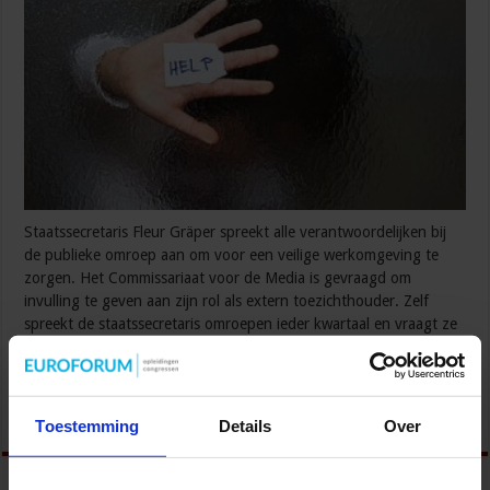
Staatssecretaris Fleur Gräper spreekt alle verantwoordelijken bij
de publieke omroep aan om voor een veilige werkomgeving te
zorgen. Het Commissariaat voor de Media is gevraagd om
invulling te geven aan zijn rol als extern toezichthouder. Zelf
spreekt de staatssecretaris omroepen ieder kwartaal en vraagt ze
jaarlijkse rapportages over de resultaten. De eerste rapportage
komt in het najaar. Dat staat in …
Lees verder »
Toestemming
Details
Over