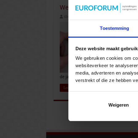
Wet toetreding zorgaanbie
sbo
6 juli 2021
Juridisch
,
Zorg
Toestemming
Deze website maakt gebruik
We gebruiken cookies om cont
websiteverkeer te analyseren
media, adverteren en analys
de jaarverantwoordingsplicht? Verandert
verstrekt of die ze hebben v
Lees verder »
Weigeren