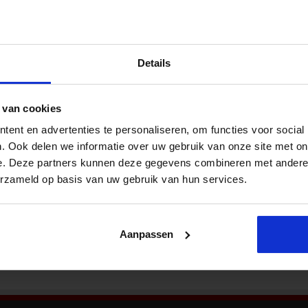
Nieu
ders per 2022
Wat is het doel van de Wtza? Wat betekent
Details
deze wet voor startups en voor bestaande
bedrijven in de zorg? Wie moet zich straks
melden en wie moet een vergunning
 van cookies
aanvragen? Wie moet zorgen voor een interne
toezichthouder? Hoe verhoudt de Wtza zich tot
ent en advertenties te personaliseren, om functies voor social
Bekij
de nieuwe Wet bestuur en toezicht
. Ook delen we informatie over uw gebruik van onze site met on
rechtspersonen? Wat betekent deze wet voor
e. Deze partners kunnen deze gegevens combineren met andere i
 er …
erzameld op basis van uw gebruik van hun services.
Aanpassen