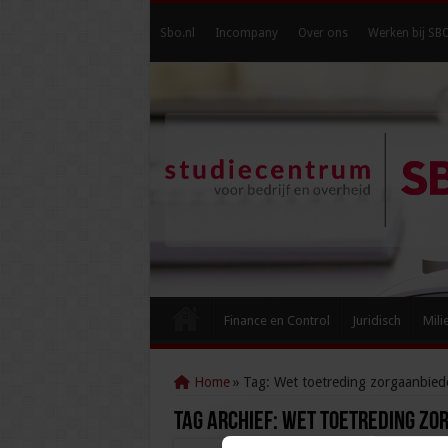
Sbo.nl
Incompany
Over ons
Werken bij SB
Finance en Control
Juridisch
Mili
Home
»
Tag:
Wet toetreding zorgaanbied
Tag Archief:
Wet toetreding zo