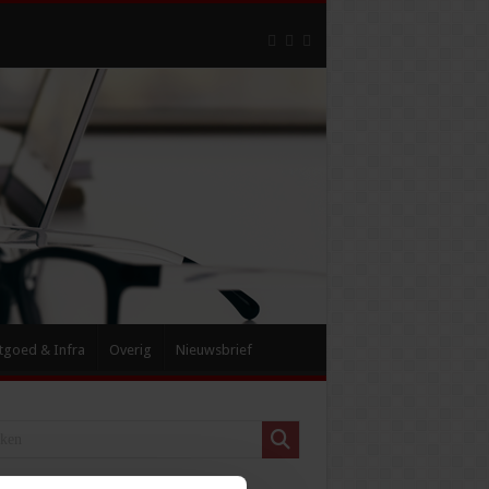
tgoed & Infra
Overig
Nieuwsbrief