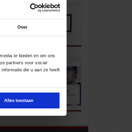
wsbrief
Over
 media te bieden en om ons
k onze opleidingen
ze partners voor social
nformatie die u aan ze heeft
Alles toestaan