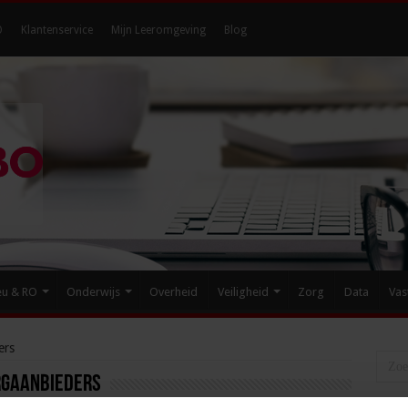
O
Klantenservice
Mijn Leeromgeving
Blog
eu & RO
Onderwijs
Overheid
Veiligheid
Zorg
Data
Vas
ers
rgaanbieders