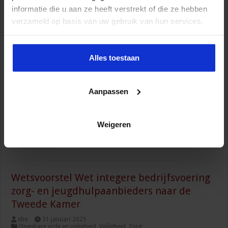
informatie die u aan ze heeft verstrekt of die ze hebben
verzameld op basis van uw gebruik van hun services.
Het Openbaar Ministerie (OM) eist twintig maanden
Alles toestaan
gevangenisstraf tegen een 51-jarige vrouw verdacht van
zorgfraude. De vrouw zou geld hebben verdiend door niet-
kloppende declaraties bij zorgverzekeraars in te dienen en te
laten uitbetalen. Ook zou zij zich voor hebben gedaan als
Aanpassen
huisarts, terwijl zij geen medische bevoegdheid had. “De
verdachte ondermijnde het zorgstelsel en gebruikte het als
crimineel verdienmodel”, aldus …
Weigeren
Lees verder »
Wetsvoorstel Wet integere bedrijfsvoering
zorg- en jeugdhulpaanbieders naar de
Tweede Kamer
sbo
31 januari 2025
Openbare orde en veiligheid
,
Veiligheid
,
Zorg