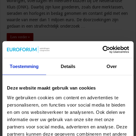
woningen, voertuigen en meerdere kluizen bij De Nederlandse
Kluis (DNK). Daarbij zijn luxe goederen, zoals dure merktassen,
sieraden en horloges in beslag genomen en contant geld met een
waarde van meer dan 1 miljoen euro. De doorzoekingen zijn
gedaan in een strafrechtelijk onderzoek …
Lees verder »
Patiënten, medewerkers en
zorgverzekeraars in de luren gelegd: OM
Toestemming
Details
Over
eist gevangenisstraf in zorgfraudezaak
sancakz
13 februari 2025
Deze website maakt gebruik van cookies
Openbare orde en veiligheid
,
Veiligheid
,
Zorg
We gebruiken cookies om content en advertenties te
personaliseren, om functies voor social media te bieden
en om ons websiteverkeer te analyseren. Ook delen we
informatie over uw gebruik van onze site met onze
partners voor social media, adverteren en analyse. Deze
partners kunnen deze gegevens combineren met andere