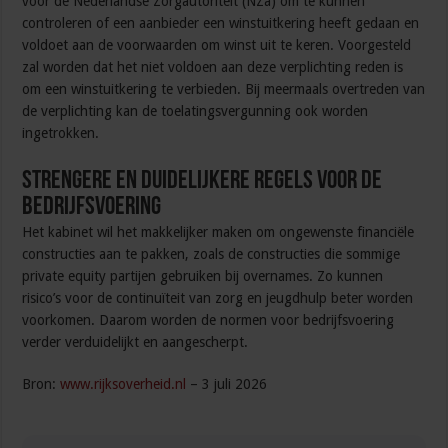
voor de Nederlandse Zorgautoriteit (NZa) om te kunnen
controleren of een aanbieder een winstuitkering heeft gedaan en
voldoet aan de voorwaarden om winst uit te keren. Voorgesteld
zal worden dat het niet voldoen aan deze verplichting reden is
om een winstuitkering te verbieden. Bij meermaals overtreden van
de verplichting kan de toelatingsvergunning ook worden
ingetrokken.
Strengere en duidelijkere regels voor de
bedrijfsvoering
Het kabinet wil het makkelijker maken om ongewenste financiële
constructies aan te pakken, zoals de constructies die sommige
private equity partijen gebruiken bij overnames. Zo kunnen
risico’s voor de continuïteit van zorg en jeugdhulp beter worden
voorkomen. Daarom worden de normen voor bedrijfsvoering
verder verduidelijkt en aangescherpt.
Bron:
www.rijksoverheid.nl
– 3 juli 2026