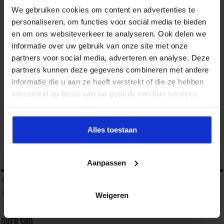
We gebruiken cookies om content en advertenties te
personaliseren, om functies voor social media te bieden
en om ons websiteverkeer te analyseren. Ook delen we
informatie over uw gebruik van onze site met onze
partners voor social media, adverteren en analyse. Deze
Opleiding Adviseur Kwaliteit & Veiligheid in
partners kunnen deze gegevens combineren met andere
de zorg
informatie die u aan ze heeft verstrekt of die ze hebben
verzameld op basis van uw gebruik van hun services.
ZORG
Alles toestaan
tweet
Aanpassen
Tags
GEORGANISEERDE CRIMINALITEIT
GEORGANISEERDE MISDAAD
ONDERMIJNING
ZORGCRIMINALITEIT
ZORGFRAUDE
Weigeren
Over sbo