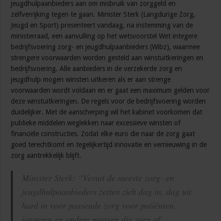
jeugdhulpaanbieders aan om misbruik van zorggeld en
zelfverrijking tegen te gaan. Minister Sterk (Langdurige Zorg,
Jeugd en Sport) presenteert vandaag, na instemming van de
ministerraad, een aanvulling op het wetsvoorstel Wet integere
bedrijfsvoering zorg- en jeugdhulpaanbieders (Wibz), waarmee
strengere voorwaarden worden gesteld aan winstuitkeringen en
bedrijfsvoering. Alle aanbieders in de verzekerde zorg en
jeugdhulp mogen winsten uitkeren als er aan strenge
voorwaarden wordt voldaan en er gaat een maximum gelden voor
deze winstuitkeringen. De regels voor de bedrijfsvoering worden
duidelijker. Met de aanscherping wil het kabinet voorkomen dat
publieke middelen weglekken naar excessieve winsten of
financiële constructies. Zodat elke euro die naar de zorg gaat
goed terechtkomt en tegelijkertijd innovatie en vernieuwing in de
zorg aantrekkelijk blijft.
Minister Sterk: “Veruit de meeste zorg- en
jeugdhulpaanbieders zetten zich dag in, dag uit
hard in voor passende zorg voor patiënten,
jongeren en andere mensen die zorg of