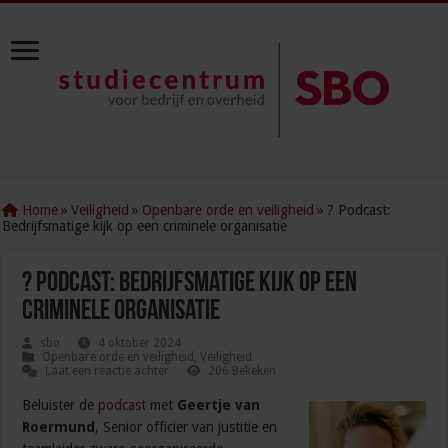
Home
»
Veiligheid
»
Openbare orde en veiligheid
»
? Podcast:
Bedrijfsmatige kijk op een criminele organisatie
? Podcast: Bedrijfsmatige kijk op een
criminele organisatie
sbo
4 oktober 2024
Openbare orde en veiligheid
,
Veiligheid
Laat een reactie achter
206 Bekeken
Beluister de
podcast
met
Geertje van
Roermund
, Senior officier van justitie en