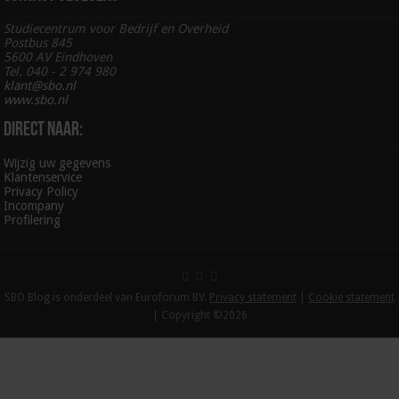
Studiecentrum voor Bedrijf en Overheid
Postbus 845
5600 AV Eindhoven
Tel. 040 - 2 974 980
klant@sbo.nl
www.sbo.nl
Direct naar:
Wijzig uw gegevens
Klantenservice
Privacy Policy
Incompany
Profilering
SBO Blog is onderdeel van Euroforum BV.
Privacy statement
|
Cookie statement
| Copyright ©2026