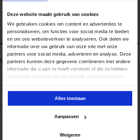
Het Studiecentrum voor Bedrijf en Overheid (SBO)
Deze website maakt gebruik van cookies
organiseert jaarlijks zo’n 200 opleidingen en
congressen over o.a. onderwijs, veiligheid, milieu
We gebruiken cookies om content en advertenties te
& RO, zorg, bouw & infra en overheid.
personaliseren, om functies voor social media te bieden
en om ons websiteverkeer te analyseren. Ook delen we
informatie over uw gebruik van onze site met onze
partners voor social media, adverteren en analyse. Deze
Gerelateerde Artikelen
partners kunnen deze gegevens combineren met andere
informatie die u aan ze heeft verstrekt of die ze hebben
verzameld op basis van uw gebruik van hun services.
Alles toestaan
Aanpassen
Weigeren