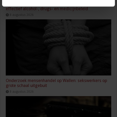
Geactualiseerde handreiking helpt organisaties bij
effectief alcohol-, drugs- en medicijnbeleid
8 augustus 2026
Onderzoek mensenhandel op Wallen: sekswerkers op
grote schaal uitgebuit
8 augustus 2026