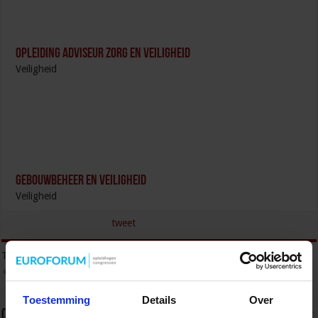
Opleiding Adviseur zorg en veiligheid
Veiligheid
Gebouwbeheer en veiligheid
Veiligheid
tweet
Tags
GEORGANISEERDE CRIMINALITEIT
GEORGANISEERDE MISDAAD
ONDERMIJNING
Toestemming
Details
Over
Over sbo