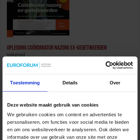
Opleiding Coördinator nazorg ex-gedetineerden
Veiligheid
Toestemming
Details
Over
Deze website maakt gebruik van cookies
Opleiding Personen met onbegrepen gedrag
We gebruiken cookies om content en advertenties te
Veiligheid
personaliseren, om functies voor social media te bieden
en om ons websiteverkeer te analyseren. Ook delen we
informatie over uw gebruik van onze site met onze