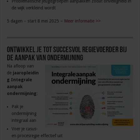
Problematische jeugdgroepen aanpakken zodat onveiligheid in
de wijk verkleind wordt
5 dagen – start 8 mei 2025 –
Meer informatie >>
Ontwikkel je tot succesvol regievoerder bij
de aanpak van ondermijning
Na afloop van
de
jaaropleidin
g Integrale
aanpak
ondermijning
:
Pak je
ondermijning
integraal aan
Voer je casus-
en procesregie effectief uit