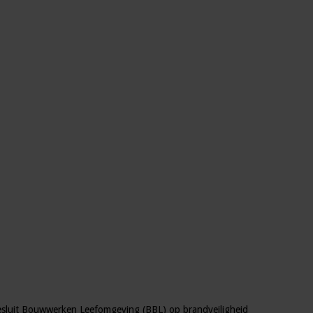
esluit Bouwwerken Leefomgeving (BBL) op brandveiligheid