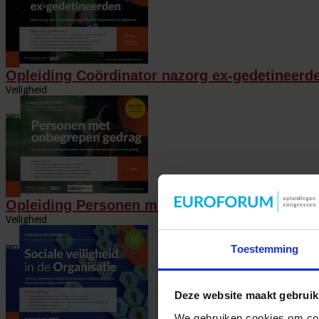
Opleiding Coördinator nazorg ex-gedetineerd
Veiligheid
Opleiding Personen met onbegrepen gedrag
Veiligheid
Toestemming
Deze website maakt gebruik
We gebruiken cookies om cont