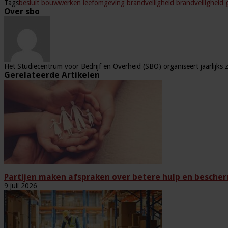
Tags
besluit bouwwerken leefomgeving
brandveiligheid
brandveiligheid
Over sbo
Het Studiecentrum voor Bedrijf en Overheid (SBO) organiseert jaarlijks 
Gerelateerde Artikelen
Partijen maken afspraken over betere hulp en bescher
9 juli 2026