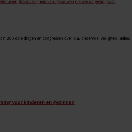
 gebouwen
Brandveiligheid van gebouwen
nieuwe omgevingswet
zo’n 200 opleidingen en congressen over o.a. onderwijs, veiligheid, milie
ming voor kinderen en gezinnen