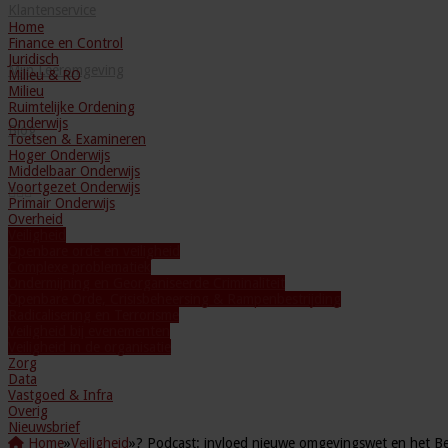
Klantenservice
Home
Finance en Control
Juridisch
Mijn Leeromgeving
Milieu & RO
Milieu
Ruimtelijke Ordening
Onderwijs
Blog
Toetsen & Examineren
Hoger Onderwijs
Middelbaar Onderwijs
Voortgezet Onderwijs
Primair Onderwijs
Overheid
Veiligheid
Openbare orde en veiligheid
Complexe problematiek
Ondermijning en Georganiseerde Criminaliteit
Openbare Orde, Crisisbeheersing & Rampenbestrijding
Radicalisering en Terrorisme
Veiligheid bij evenementen
Veiligheid in de organisatie
Zorg
Data
Vastgoed & Infra
Overig
Nieuwsbrief
Home
»
Veiligheid
»
? Podcast: invloed nieuwe omgevingswet en het B