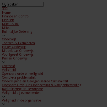
Home
Finance en Control
Juridisch
Milieu & RO
Milieu
Ruimtelijke Ordening
Onderwijs
Toetsen & Examineren
Hoger Onderwijs
Middelbaar Onderwijs
Voortgezet Onderwijs
Primair Onderwijs
Overheid
Veiligheid
Openbare orde en veiligheid
Complexe problematiek
Ondermijning en Georganiseerde Criminaliteit
Openbare Orde, Crisisbeheersing & Rampenbestrijding
Radicalisering en Terrorisme
Veiligheid bij evenementen
Veiligheid in de organisatie