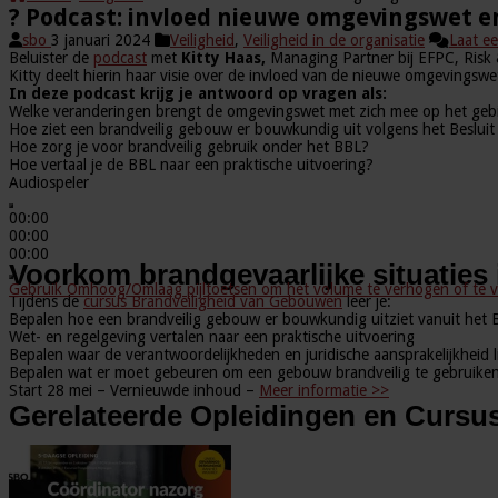
? Podcast: invloed nieuwe omgevingswet e
sbo
3 januari 2024
Veiligheid
,
Veiligheid in de organisatie
Laat ee
Beluister de
podcast
met
Kitty Haas,
Managing Partner bij EFPC, Risk 
Kitty deelt hierin haar visie over de invloed van de nieuwe omgeving
In deze podcast krijg je antwoord op vragen als:
Welke veranderingen brengt de omgevingswet met zich mee op het gebie
Hoe ziet een brandveilig gebouw er bouwkundig uit volgens het Beslui
Hoe zorg je voor brandveilig gebruik onder het BBL?
Hoe vertaal je de BBL naar een praktische uitvoering?
Audiospeler
00:00
00:00
00:00
Voorkom brandgevaarlijke situaties
Gebruik Omhoog/Omlaag pijltoetsen om het volume te verhogen of te v
Tijdens de
cursus Brandveiligheid van Gebouwen
leer je:
Bepalen hoe een brandveilig gebouw er bouwkundig uitziet vanuit het 
Wet- en regelgeving vertalen naar een praktische uitvoering
Bepalen waar de verantwoordelijkheden en juridische aansprakelijkheid 
Bepalen wat er moet gebeuren om een gebouw brandveilig te gebruike
Start 28 mei – Vernieuwde inhoud –
Meer informatie >>
Gerelateerde Opleidingen en Cursu