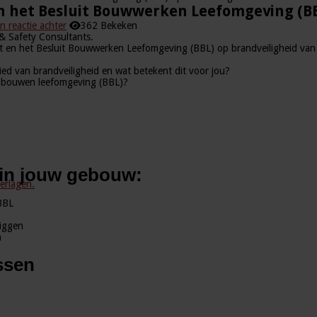
n het Besluit Bouwwerken Leefomgeving (BB
n reactie achter
362 Bekeken
& Safety Consultants.
swet en het Besluit Bouwwerken Leefomgeving (BBL) op brandveiligheid va
d van brandveiligheid en wat betekent dit voor jou?
t bouwen leefomgeving (BBL)?
 in jouw gebouw:
erlagen.
BBL
liggen
n
ssen