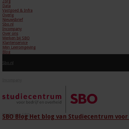
Zorg
Data
Vastgoed & Infra
Overig
Nieuwsbrief
Sbo.nl
Incompany
Over ons
Werken bij SBO
Klantenservice
Mijn Leeromgeving
Blog
Sbo.nl
Incompany
Over ons
Werken bij SBO
SBO Blog Het blog van Studiecentrum voor 