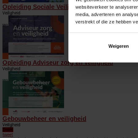
Opleiding Sociale Veiligheid in de Organisatie
websiteverkeer te analyseren
Veiligheid
media, adverteren en analys
verstrekt of die ze hebben v
Weigeren
Opleiding Adviseur zorg en veiligheid
Veiligheid
Gebouwbeheer en veiligheid
Veiligheid
Delen
tweet