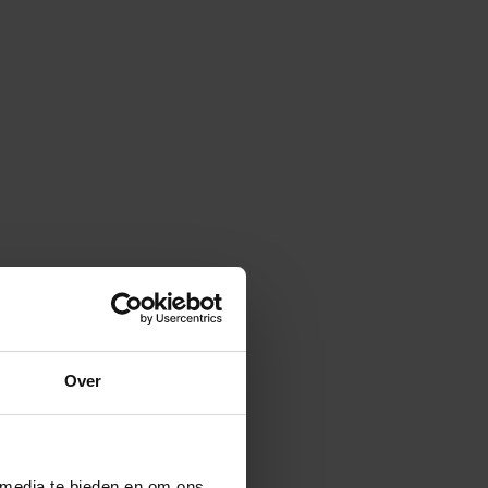
Over
 media te bieden en om ons