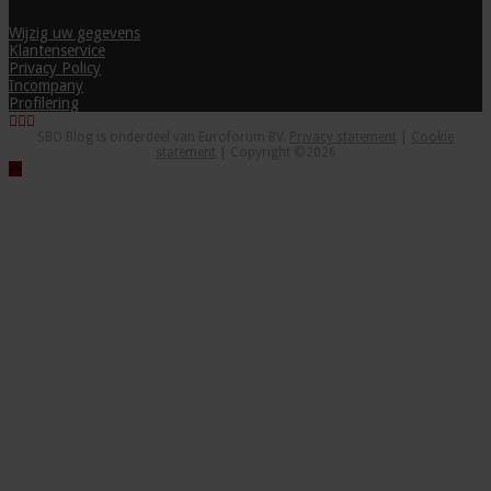
Wijzig uw gegevens
Klantenservice
Privacy Policy
Incompany
Profilering
SBO Blog is onderdeel van Euroforum BV.
Privacy statement
|
Cookie
statement
| Copyright ©2026