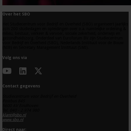
Over het SBO
Het Studiecentrum voor Bedrijf en Overheid (SBO) organiseert jaarlijks
zo’n 200 studiedagen en opleidingen over o.a. ruimtelijke ordening &
milieu, bestuur, verkeer & vervoer, sociale zekerheid, onderwijs en
gezondheidszorg. Onderdeel van Euroforum BV zijn Studiecentrum
voor Bedrijf en Overheid (SBO), Nederlands Instituut voor de Bouw
(NIB) en Secretary Management Instituut (SMI).
Volg ons via
Contact gegevens
Studiecentrum voor Bedrijf en Overheid
Postbus 845
5600 AV Eindhoven
Tel. 040 - 2 974 980
klant@sbo.nl
www.sbo.nl
Direct naar: