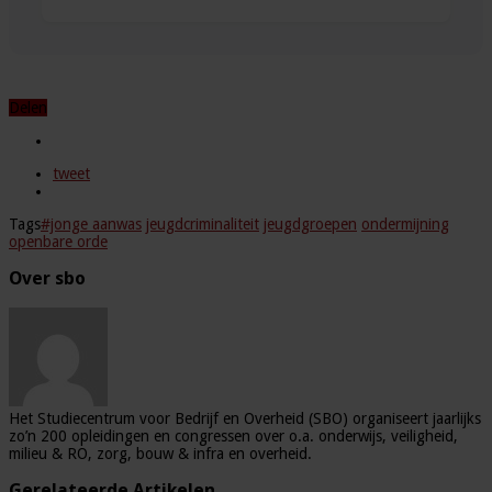
Delen
tweet
Tags
#jonge aanwas
jeugdcriminaliteit
jeugdgroepen
ondermijning
openbare orde
Over sbo
Het Studiecentrum voor Bedrijf en Overheid (SBO) organiseert jaarlijks
zo’n 200 opleidingen en congressen over o.a. onderwijs, veiligheid,
milieu & RO, zorg, bouw & infra en overheid.
Gerelateerde Artikelen