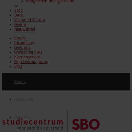
Veiligheid in de organisatie
Zorg
Data
Vastgoed & Infra
Overig
Nieuwsbrief
Sbo.nl
Incompany
Over ons
Werken bij SBO
Klantenservice
Mijn Leeromgeving
Blog
Sbo.nl
Incompany
Over ons