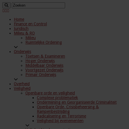
Home
Finance en Control
Juridisch
Milieu & RO
Milieu
Ruimtelijke Ordening
Onderwijs
Toetsen & Examineren
Hoger Onderwijs
Middelbaar Onderwijs
Voortgezet Onderwijs
Primair Onderwijs
Overheid
Veiligheid
Openbare orde en veiligheid
Complexe problematiek
Ondermijning en Georganiseerde Criminaliteit
Openbare Orde, Crisisbeheersing &
Rampenbestrijding
Radicalisering en Terrorisme
Veiligheid bij evenementen