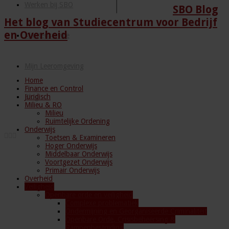
Werken bij SBO
SBO Blog
Het blog van Studiecentrum voor Bedrijf
en Overheid
Klantenservice
Mijn Leeromgeving
Home
Finance en Control
Juridisch
Blog
Milieu & RO
Milieu
Ruimtelijke Ordening
Onderwijs
Toetsen & Examineren
Hoger Onderwijs
Middelbaar Onderwijs
Voortgezet Onderwijs
Primair Onderwijs
Overheid
Veiligheid
Openbare orde en veiligheid
Complexe problematiek
Ondermijning en Georganiseerde Criminaliteit
Openbare Orde, Crisisbeheersing &
Rampenbestrijding