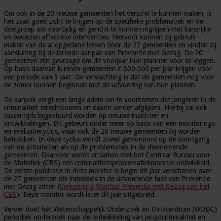
Om ook in de 20 nieuwe gemeenten het verschil te kunnen maken, is
het zaak goed zicht te krijgen op de specifieke problematiek en de
doelgroep om voortijdig en gericht te kunnen ingrijpen met kansrijke
en bewezen effectieve interventies. Hiervoor kunnen zij gebruik
maken van de al opgedane lessen door de 27 gemeenten en vinden zij
aansluiting bij de lerende aanpak van Preventie met Gezag. De 20
gemeenten zijn gevraagd om dit voorjaar hun plannen voor te leggen.
Op basis daarvan kunnen gemeenten € 500.000 per jaar krijgen voor
een periode van 3 jaar. De verwachting is dat de gemeenten nog voor
de zomer kunnen beginnen met de uitvoering van hun plannen.
De aanpak vergt een lange adem om te voorkomen dat jongeren in de
criminaliteit terechtkomen en daarin verder afglijden. Hierbij zal ook
tussentijds bijgestuurd worden op nieuwe inzichten en
ontwikkelingen. Dit gebeurt onder meer op basis van een monitorings-
en evaluatiecyclus, waar ook de 20 nieuwe gemeenten bij worden
betrokken. In deze cyclus wordt zowel gemonitord op de voortgang
van de activiteiten als op de problematiek in de deelnemende
gemeenten. Daarvoor wordt er samen met het Centraal Bureau voor
de Statistiek (CBS) een criminaliteitsproblematiekmonitor ontwikkeld.
De eerste publicatie in deze monitor is begin dit jaar verschenen over
de 27 gemeenten die inmiddels in de uitvoerende fase van Preventie
met Gezag zitten (
Verkenning Monitor Preventie met Gezag van het
CBS
). Deze monitor wordt later dit jaar uitgebreid.
Verder doet het Wetenschappelijk Onderzoek en Datacentrum (WODC)
periodiek onderzoek naar de ontwikkeling van jeugdcriminaliteit en