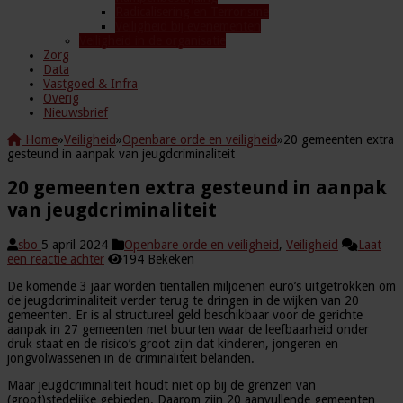
Radicalisering en Terrorisme
Veiligheid bij evenementen
Veiligheid in de organisatie
Zorg
Data
Vastgoed & Infra
Overig
Nieuwsbrief
Home
»
Veiligheid
»
Openbare orde en veiligheid
»
20 gemeenten extra
gesteund in aanpak van jeugdcriminaliteit
20 gemeenten extra gesteund in aanpak
van jeugdcriminaliteit
sbo
5 april 2024
Openbare orde en veiligheid
,
Veiligheid
Laat
een reactie achter
194 Bekeken
De komende 3 jaar worden tientallen miljoenen euro’s uitgetrokken om
de jeugdcriminaliteit verder terug te dringen in de wijken van 20
gemeenten. Er is al structureel geld beschikbaar voor de gerichte
aanpak in 27 gemeenten met buurten waar de leefbaarheid onder
druk staat en de risico’s groot zijn dat kinderen, jongeren en
jongvolwassenen in de criminaliteit belanden.
Maar jeugdcriminaliteit houdt niet op bij de grenzen van
(groot)stedelijke gebieden. Daarom zijn 20 aanvullende gemeenten