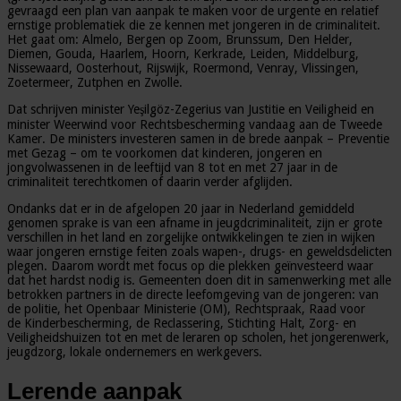
gevraagd een plan van aanpak te maken voor de urgente en relatief
ernstige problematiek die ze kennen met jongeren in de criminaliteit.
Het gaat om: Almelo, Bergen op Zoom, Brunssum, Den Helder,
Diemen, Gouda, Haarlem, Hoorn, Kerkrade, Leiden, Middelburg,
Nissewaard, Oosterhout, Rijswijk, Roermond, Venray, Vlissingen,
Zoetermeer, Zutphen en Zwolle.
Dat schrijven minister Yeşilgöz-Zegerius van Justitie en Veiligheid en
minister Weerwind voor Rechtsbescherming vandaag aan de Tweede
Kamer. De ministers investeren samen in de brede aanpak – Preventie
met Gezag – om te voorkomen dat kinderen, jongeren en
jongvolwassenen in de leeftijd van 8 tot en met 27 jaar in de
criminaliteit terechtkomen of daarin verder afglijden.
Ondanks dat er in de afgelopen 20 jaar in Nederland gemiddeld
genomen sprake is van een afname in jeugdcriminaliteit, zijn er grote
verschillen in het land en zorgelijke ontwikkelingen te zien in wijken
waar jongeren ernstige feiten zoals wapen-, drugs- en geweldsdelicten
plegen. Daarom wordt met focus op die plekken geïnvesteerd waar
dat het hardst nodig is. Gemeenten doen dit in samenwerking met alle
betrokken partners in de directe leefomgeving van de jongeren: van
de politie, het Openbaar Ministerie (OM), Rechtspraak, Raad voor
de Kinderbescherming, de Reclassering, Stichting Halt, Zorg- en
Veiligheidshuizen tot en met de leraren op scholen, het jongerenwerk,
jeugdzorg, lokale ondernemers en werkgevers.
Lerende aanpak