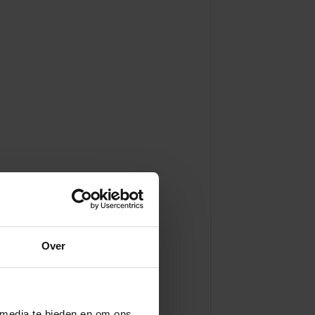
Over
 media te bieden en om ons