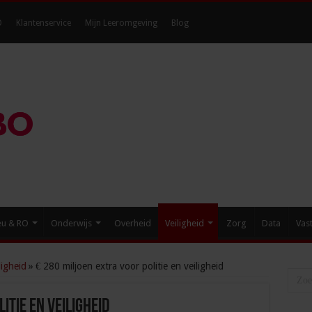
O
Klantenservice
Mijn Leeromgeving
Blog
eu & RO
Onderwijs
Overheid
Veiligheid
Zorg
Data
Vas
igheid
»
€ 280 miljoen extra voor politie en veiligheid
itie en veiligheid