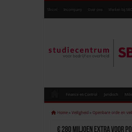
Sbo.nl
Incompany
Over ons
Werken bij SB
Finance en Control
Juridisch
Mili
Home
»
Veiligheid
»
Openbare orde en veil
€ 280 miljoen extra voor pol