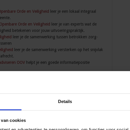
Openbare Orde en Veiligheid
leer je een lokaal integraal
eente.
 Openbare Orde en Veiligheid
leer je van experts wat de
igheid betekenen voor jouw uitvoeringspraktijk.
ligheid
leer je de samenwerking tussen betrokken zorg-
isseren
iligheid
leer je de samenwerking versterken op het snijvlak
rafrecht.
 adviseren OOV
helpt je een goede informatiepositie
overlast
leer je woongenot terugbrengen en werk je aan
gever.
minaliteit en jeugdgroepen
leer je om met ketenpartners tot
n.
eugdcriminaliteit
hoor je hoe je tot succesvolle
Details
anpak van jonge aanwas
ijke onrust, polarisatie & radicalisering
leer je onrust
len
 van cookies
ntenveiligheid
leer je omgaan met risico’s zoals te grote
ent en advertenties te personaliseren, om functies voor social