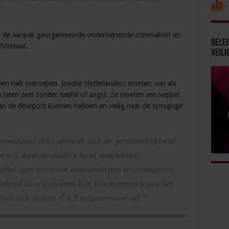
n de aanpak georganiseerde ondermijnende criminaliteit en
Bele
htsstaat.
Veili
 een halt toeroepen. Joodse Nederlanders moeten, net als
n laten zien zonder twijfel of angst. Ze moeten een keppel
an de deurpost kunnen hebben en veilig naar de synagoge
isemitisme doet afbreuk aan de gezamenlijkheid
net wil daarom daders hard aanpakken,
 alles aan doen om antisemitisme te voorkomen.
derland en wij moeten hen beschermen tegen het
taal trek ik hier € 4,5 miljoen voor uit.”