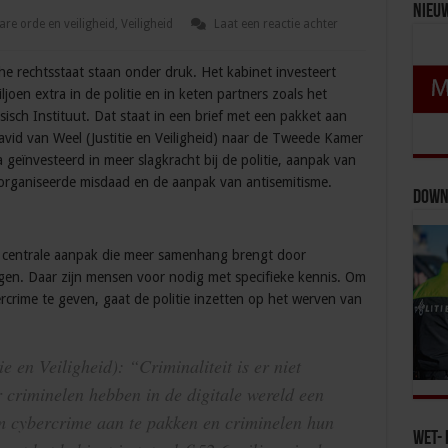
Nieu
re orde en veiligheid
,
Veiligheid
Laat een reactie achter
he rechtsstaat staan onder druk. Het kabinet investeert
joen extra in de politie en in keten partners zoals het
sch Instituut. Dat staat in een brief met een pakket aan
vid van Weel (Justitie en Veiligheid) naar de Tweede Kamer
 geïnvesteerd in meer slagkracht bij de politie, aanpak van
 georganiseerde misdaad en de aanpak van antisemitisme.
Down
 centrale aanpak die meer samenhang brengt door
ngen. Daar zijn mensen voor nodig met specifieke kennis. Om
ercrime te geven, gaat de politie inzetten op het werven van
e en Veiligheid): “Criminaliteit is er niet
r criminelen hebben in de digitale wereld een
m cybercrime aan te pakken en criminelen hun
Wet- 