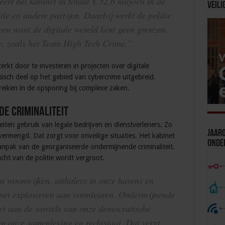
ert het kabinet in totaal € 52,6 miljoen in de
Veili
tie en andere partijen. Daarbij werkt de politie
en want de digitale wereld kent geen grenzen.
e, zoals het Team High Tech Crime.”
rkt door te investeren in projecten over digitale
sch deel op het gebied van cybercrime uitgebreid.
eiken in de opsporing bij complexe zaken.
e criminaliteit
eiten gebruik van legale bedrijven en dienstverleners. Zo
Jaaro
ermengd. Dat zorgt voor onveilige situaties. Het kabinet
Onde
npak van de georganiseerde ondermijnende criminaliteit.
racht van de politie wordt vergroot.
 woonwijken, uithalers in onze havens en
n met explosieven aan voordeuren. Ondermijnende
eet aan de wortels van onze democratische
en onze samenleving en rechtstaat. Dat vergt