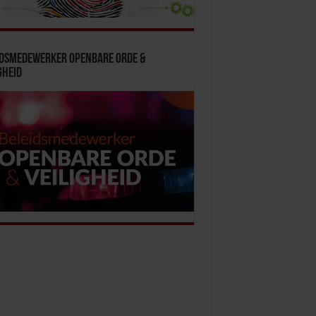
idsmedewerker Openbare Orde &
gheid