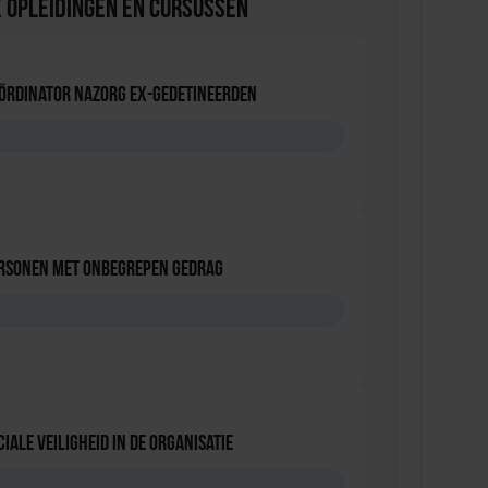
 Opleidingen en Cursussen
oördinator nazorg ex-gedetineerden
D
ersonen met onbegrepen gedrag
D
iale Veiligheid in de Organisatie
D