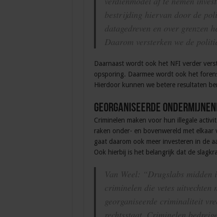
verdienmodel af te nemen investe
bestrijding hiervan door de poli
datagedreven en over grenzen he
Daarom versterken we de politi
Daarnaast wordt ook het NFI verder verste
opsporing. Daarmee wordt ook het forensi
Hierdoor kunnen we betere resultaten ber
Georganiseerde ondermijnend
Criminelen maken voor hun illegale activit
raken onder- en bovenwereld met elkaar v
gaat daarom ook meer investeren in de aa
Ook hierbij is het belangrijk dat de slagk
Van Weel: “Drugslabs midden in
criminelen die vetes uitvechte
georganiseerde criminaliteit vr
rechtsstaat. Criminelen bedreig