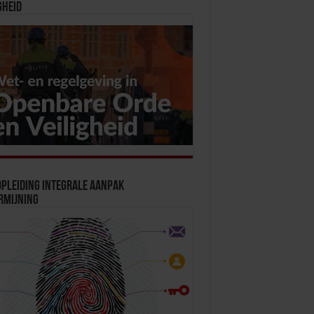
gheid
pleiding Integrale Aanpak
rmijning