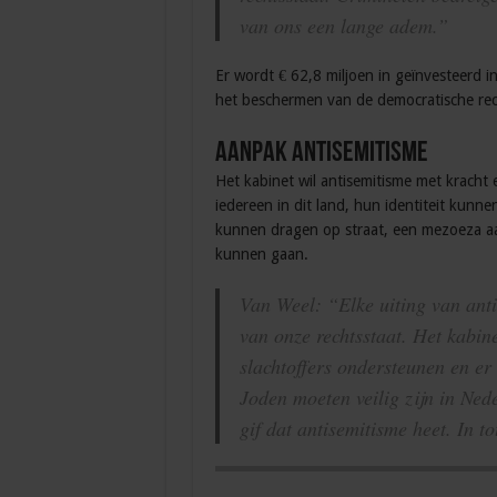
van ons een lange adem.”
Er wordt € 62,8 miljoen in geïnvesteerd i
het beschermen van de democratische rec
Aanpak antisemitisme
Het kabinet wil antisemitisme met kracht
iedereen in dit land, hun identiteit kunne
kunnen dragen op straat, een mezoeza a
kunnen gaan.
Van Weel: “Elke uiting van ant
van onze rechtsstaat. Het kabi
slachtoffers ondersteunen en er
Joden moeten veilig zijn in Ne
gif dat antisemitisme heet. In to