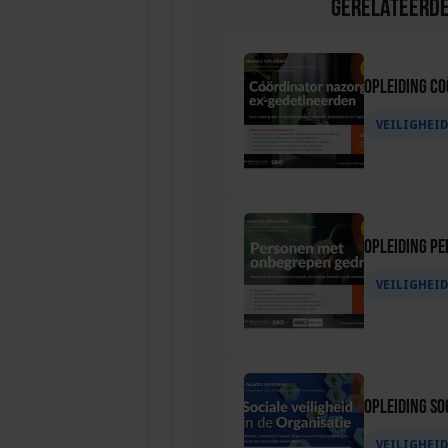
Gerelateerde
Opleiding C
VEILIGHEI
Opleiding P
VEILIGHEI
Opleiding Soc
VEILIGHEI