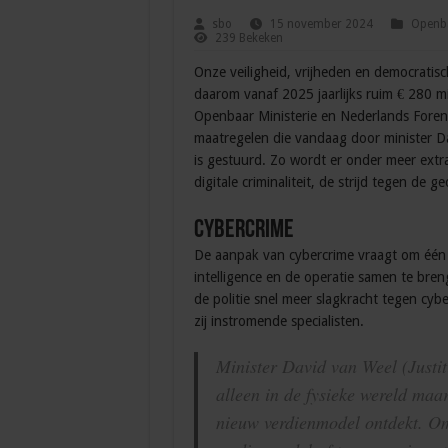
sbo
15 november 2024
Openba
239 Bekeken
Onze veiligheid, vrijheden en democratisc
daarom vanaf 2025 jaarlijks ruim € 280 mil
Openbaar Ministerie en Nederlands Forensi
maatregelen die vandaag door minister Da
is gestuurd. Zo wordt er onder meer extra
digitale criminaliteit, de strijd tegen de
Cybercrime
De aanpak van cybercrime vraagt om één
intelligence en de operatie samen te bre
de politie snel meer slagkracht tegen cyb
zij instromende specialisten.
Minister David van Weel (Justiti
alleen in de fysieke wereld maa
nieuw verdienmodel ontdekt. O