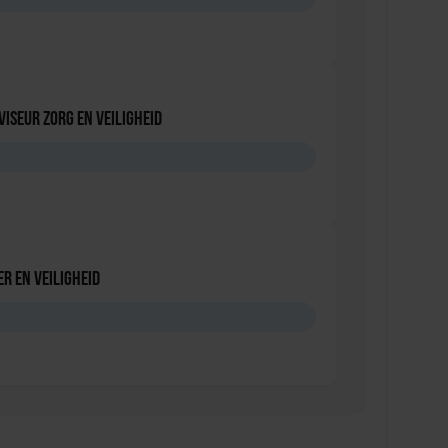
viseur zorg en veiligheid
D
r en veiligheid
D