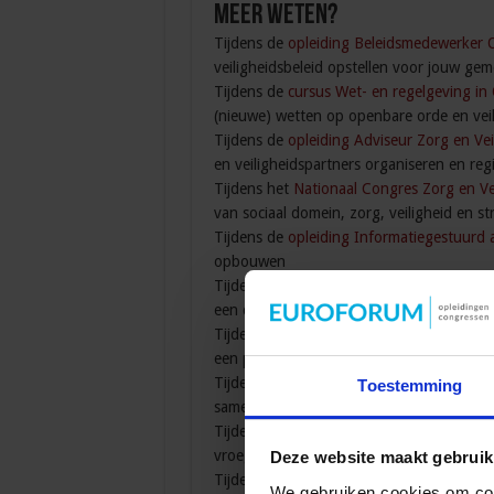
Meer weten?
Tijdens de
opleiding Beleidsmedewerker 
veiligheidsbeleid opstellen voor jouw gem
Tijdens de
cursus Wet- en regelgeving in
(nieuwe) wetten op openbare orde en veil
Tijdens de
opleiding Adviseur Zorg en Vei
en veiligheidspartners organiseren en reg
Tijdens het
Nationaal Congres Zorg en Ve
van sociaal domein, zorg, veiligheid en st
Tijdens de
opleiding Informatiegestuurd
opbouwen
Tijdens de
cursus Aanpak complexe woon
een duurzame oplossing voor de overlast
Tijdens de
opleiding Aanpak van jeugdcri
een preventieve integrale aanpak te kome
Tijdens het
congres Jonge aanwas uit de j
Toestemming
samenwerkings- verbanden komt bij de a
Tijdens de
cursus Omgaan met maatschappel
vroegtijdig signaleren en adequaat hande
Deze website maakt gebruik
Tijdens de
opleiding Coördinator Eveneme
We gebruiken cookies om cont