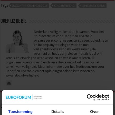
Tags
INZICHT IN CRIMINOLOGIE
ONDERMIJNING
OPENBARE ORDE
Over Liz de Bie
Nederland veilig maken doe je samen. Voor het
Studiecentrum voor Bedrijf en Overheid
organiseer ik congressen, cursussen, opleidingen
en incompany trainingen voor en met
veiligheidsprofessionals werkzaam bij de
overheid en het bedrijfsleven met als doel om
kennis en ervaringen uit te wisselen en van elkaar te leren. Ik
organiseer events over trends en actuele ontwikkelingen op het
terrein van veiligheid. Meer informatie over het Studiecentrum voor
Bedrijf en Overheid en het opleidingsaanbod is te vinden op
www.sbo.nl/veiligheid
Gerelateerde Artikelen
Toestemming
Details
Over