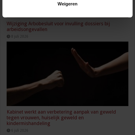
Weigeren
Wijziging Arbobesluit voor invulling dossiers bij
arbeidsongevallen
8 juli 2026
Kabinet werkt aan verbetering aanpak van geweld
tegen vrouwen, huiselijk geweld en
kindermishandeling
6 juli 2026