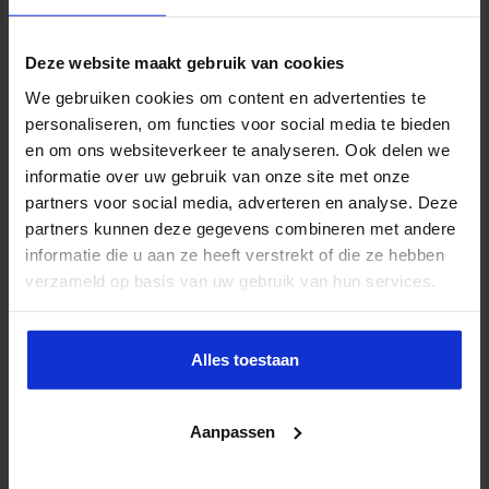
Deze website maakt gebruik van cookies
We gebruiken cookies om content en advertenties te
personaliseren, om functies voor social media te bieden
en om ons websiteverkeer te analyseren. Ook delen we
informatie over uw gebruik van onze site met onze
partners voor social media, adverteren en analyse. Deze
partners kunnen deze gegevens combineren met andere
Partijen maken afspraken over betere hulp en
informatie die u aan ze heeft verstrekt of die ze hebben
bescherming voor kinderen en gezinnen
verzameld op basis van uw gebruik van hun services.
9 juli 2026
Alles toestaan
Aanpassen