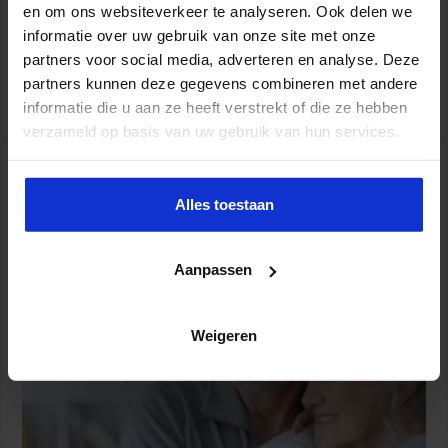
intelligentieAandachtsproblemenSlechte schoolprestaties
en om ons websiteverkeer te analyseren. Ook delen we
Risicofactoren op gezinsniveau: Ruzies tussen ouders of huiselijk
informatie over uw gebruik van onze site met onze
geweldCriminele ouders, broers of
partners voor social media, adverteren en analyse. Deze
zussenArmoedeWerkeloosheidIneffectieve discipline in de …
partners kunnen deze gegevens combineren met andere
Lees verder »
informatie die u aan ze heeft verstrekt of die ze hebben
verzameld op basis van uw gebruik van hun services.
Campagne Senioren en Veiligheid 1
september van start
Alles toestaan
Liz de Bie
28 augustus 2020
Openbare orde en veiligheid
,
Veiligheid
Aanpassen
Weigeren