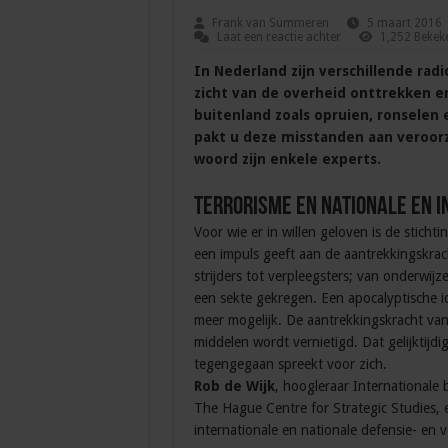
Frank van Summeren
5 maart 2016
Laat een reactie achter
1,252 Bekek
In Nederland zijn verschillende radi
zicht van de overheid onttrekken e
buitenland zoals opruien, ronselen 
pakt u deze misstanden aan veroorz
woord zijn enkele experts.
Terrorisme en nationale en i
Voor wie er in willen geloven is de stichti
een impuls geeft aan de aantrekkingskrach
strijders tot verpleegsters; van onderwijze
een sekte gekregen. Een apocalyptische i
meer mogelijk. De aantrekkingskracht van h
middelen wordt vernietigd. Dat gelijktijd
tegengegaan spreekt voor zich.
Rob de Wijk
, hoogleraar Internationale 
The Hague Centre for Strategic Studies, e
internationale en nationale defensie- en 