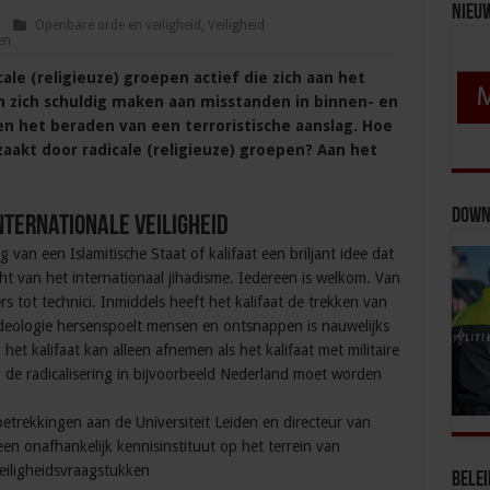
Nieu
Openbare orde en veiligheid
,
Veiligheid
en
cale (religieuze) groepen actief die zich aan het
n zich schuldig maken aan misstanden in binnen- en
en het beraden van een terroristische aanslag. Hoe
aakt door radicale (religieuze) groepen? Aan het
Down
nternationale veiligheid
ng van een Islamitische Staat of kalifaat een briljant idee dat
t van het internationaal jihadisme. Iedereen is welkom. Van
rs tot technici. Inmiddels heeft het kalifaat de trekken van
deologie hersenspoelt mensen en ontsnappen is nauwelijks
et kalifaat kan alleen afnemen als het kalifaat met militaire
ig de radicalisering in bijvoorbeeld Nederland moet worden
betrekkingen aan de Universiteit Leiden en directeur van
en onafhankelijk kennisinstituut op het terrein van
veiligheidsvraagstukken
Bele