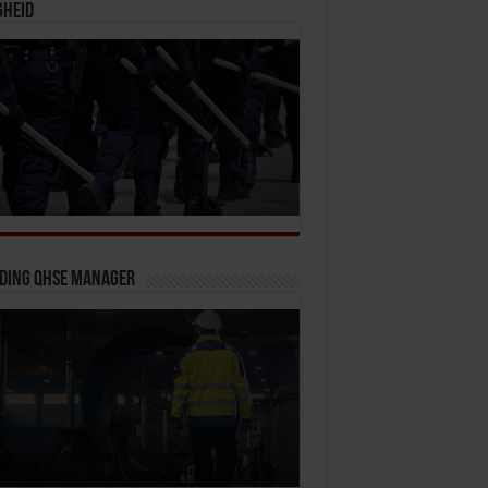
gheid
iding QHSE Manager