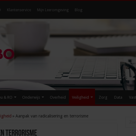
O
Klantenservice
Mijn Leeromgeving
Blog
eu & RO
Onderwijs
Overheid
Veiligheid
Zorg
Data
Vas
igheid
»
Aanpak van radicalisering en terrorisme
en terrorisme