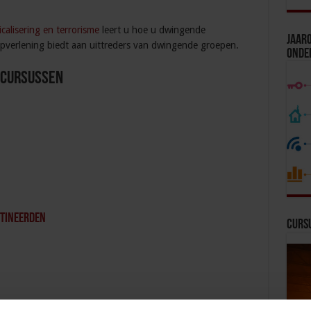
calisering en terrorisme
leert u hoe u dwingende
Jaaro
pverlening biedt aan uittreders van dwingende groepen.
Onde
 Cursussen
etineerden
Curs