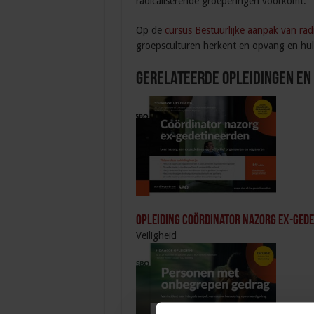
radicaliserende groeperingen voorkomt.
Op de
cursus Bestuurlijke aanpak van radi
groepsculturen herkent en opvang en hul
Gerelateerde Opleidingen en
Opleiding Coördinator nazorg ex-ged
Veiligheid