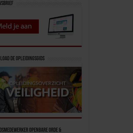
wsbrief
load de opleidingsgids
idsmedewerker Openbare Orde &