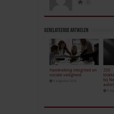
Gerelateerde Artikelen
Handreiking integriteit en
330
sociale veiligheid
klokk
bij N
9 augustus 2026
autor
9 au