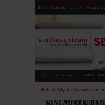
Sbo.nl
Incompany
Over ons
Werken bij SB
Finance en Control
Juridisch
Mili
Home
»
Veiligheid
»
Openbare orde en veil
Aanpak van radicalisering 