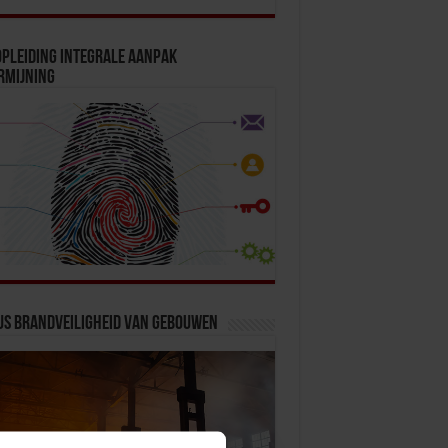
pleiding Integrale Aanpak
rmijning
us Brandveiligheid van Gebouwen