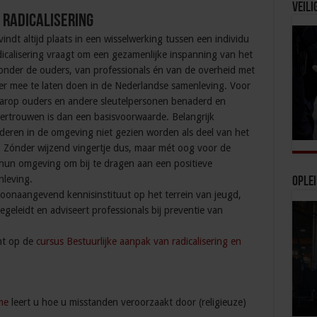
Veili
 radicalisering
vindt altijd plaats in een wisselwerking tussen een individu
icalisering vraagt om een gezamenlijke inspanning van het
onder de ouders, van professionals én van de overheid met
ier mee te laten doen in de Nederlandse samenleving. Voor
arop ouders en andere sleutelpersonen benaderd en
rtrouwen is dan een basisvoorwaarde. Belangrijk
deren in de omgeving niet gezien worden als deel van het
. Zónder wijzend vingertje dus, maar mét oog voor de
hun omgeving om bij te dragen aan een positieve
nleving.
Ople
 toonaangevend kennisinstituut op het terrein van jeugd,
egeleidt en adviseert professionals bij preventie van
ent op de
cursus Bestuurlijke aanpak van radicalisering en
me
leert u hoe u misstanden veroorzaakt door (religieuze)