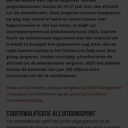
Aan de andere kant zijn er ongeveer 300.000
jongvolwassenen tussen de 16-27 jaar met een afstand
tot de arbeidsmarkt. Deze jongeren ervaren knelpunten
op weg naar school of werk en zitten tussen veel
hulpinstanties in. Dat kan beter, zo blijkt uit
interdepartementaal beleidsonderzoek (IBO). Daarom
heeft de ministerraad ingestemd met het voorstel om
in beeld te brengen hoe gemeenten nog meer dan nu
regie kunnen nemen in het bieden van hulp voor deze
groep jongeren. Omdat voortijdig schoolverlaten de
afstand tot de arbeidsmarkt vergroot, blijft het kabinet
tevens de komende vier jaar 200 miljoen euro
investeren om dit te verminderen.
Frank van Summeren, adviseur veiligheid bij
RONT Management
Consultants
en hoofddocent op de
opleiding coördinator
armoedebestrijding
.
Startkwalificatie als uitgangspunt
Een startkwalificatie geeft een goede uitgangspositie op de
arbeidsmarkt en daarom is het essentieel dat het aantal voortijdig