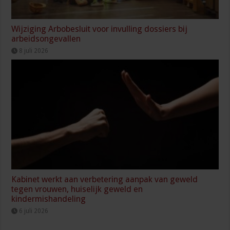
Wijziging Arbobesluit voor invulling dossiers bij
arbeidsongevallen
8 juli 2026
Kabinet werkt aan verbetering aanpak van geweld
tegen vrouwen, huiselijk geweld en
kindermishandeling
6 juli 2026