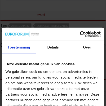
tweet
Tags
ARBEIDSMARKT
COMPLEXE PROBLEMATIEK
OPENBARE ORDE EN VEILIGHEID
Over sbo
Toestemming
Details
Over
Het Studiecentrum voor Bedrijf en Overheid (SBO)
organiseert jaarlijks zo’n 200 opleidingen en
congressen over o.a. onderwijs, veiligheid, milieu
Deze website maakt gebruik van cookies
& RO, zorg, bouw & infra en overheid.
We gebruiken cookies om content en advertenties te
personaliseren, om functies voor social media te bieden
en om ons websiteverkeer te analyseren. Ook delen we
informatie over uw gebruik van onze site met onze
Gerelateerde Artikelen
partners voor social media, adverteren en analyse. Deze
partners kunnen deze gegevens combineren met andere
informatie die u aan ze heeft verstrekt of die ze hebben