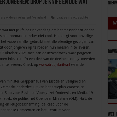
r jongeren: Drop je knife en doe wat
Nieu
re orde en veiligheid
,
Veiligheid
Laat een reactie achter
 wat met je life begint vandaag om het messenbezit onder
 niet normaal en zeker niet cool. Het zorgt voor onveilige
 het wapen sneller gebruikt met alle ellendige gevolgen van
 door jongeren op te roepen hun messen in te leveren.
Down
17 oktober 2021 mee aan de inzamelweek waar jongeren
nnen inleveren. In een deel van de deelnemende gemeenten
 in te leveren. Check op
www.dropjeknife.nl
waar de
 van minister Grapperhaus van Justitie en Veiligheid en
 Ze maakt onderdeel uit van het actieplan Wapens en
er Slob voor Basis- en Voortgezet Onderwijs en Media, 19
tiek, de politie, het Openbaar Ministerie (OM), Halt, de
ering en Jeugdbescherming, de Raad voor de
ederlandse Gemeenten en het Centrum voor
Wet- 