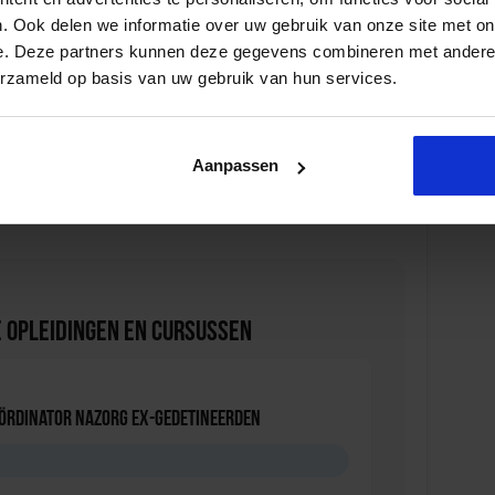
rg ex-gedetineerden
leer je hoe je komt tot een sluitende
. Ook delen we informatie over uw gebruik van onze site met on
gemeente.
e. Deze partners kunnen deze gegevens combineren met andere i
manager
wordt aan de hand van zowel theorie als
erzameld op basis van uw gebruik van hun services.
n strategie die zich richt op gedragsverandering richting
n van een participatiestrategie gericht op de wijk.
heidsprobleem maar ook een sociaal maatschappelijk
Aanpassen
iten tijdens het
congres Ondermijning & Georganiseerde
 Opleidingen en Cursussen
oördinator nazorg ex-gedetineerden
D