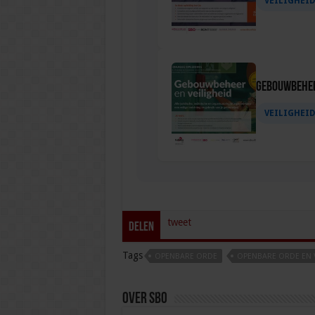
VEILIGHEI
Gebouwbehee
VEILIGHEI
tweet
Delen
Tags
OPENBARE ORDE
OPENBARE ORDE EN V
Over sbo