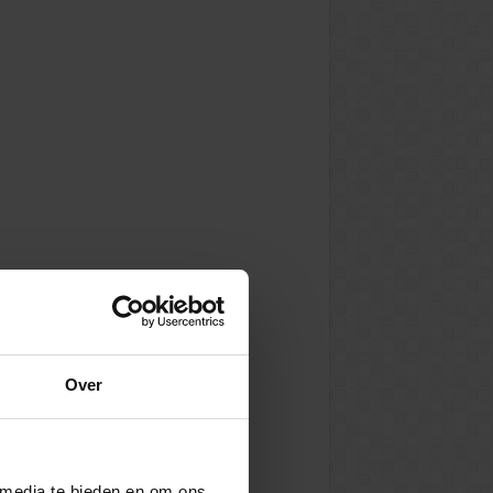
Over
 media te bieden en om ons