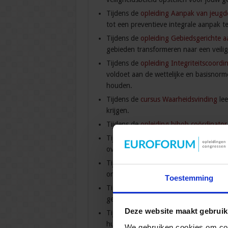
Tijdens de
opleiding Aanpak van jeugdc
tot een preventieve integrale aanpak 
Tijdens de
opleiding Gebiedsgerichte a
gebieden transformeren naar een veili
Tijdens de
opleiding Integriteitscoordi
voldoet aan de wettelijke en basisnorme
houden.
Tijdens de
cursus Waarheidsvinding
lee
krijgen.
Tijdens de
opleiding bibob coördinator
Tijdens de
jaaropleiding Integrale aan
over de aanpak van ondermijning in jo
Tijdens de
cursus Bestuurlijke aanpak 
organisaties zich vestigen in jouw gem
Toestemming
Tijdens de
opleiding Inzicht in de Crim
gevolgen zijn van criminaliteit en hoe
Deze website maakt gebruik
Tijdens de
opleiding sluitende aanpak
hulpverlening voor personen met verw
We gebruiken cookies om cont