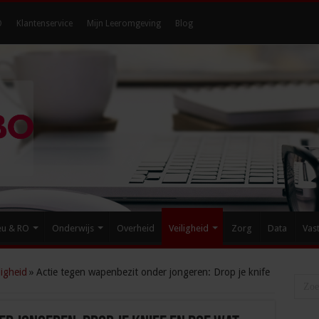
O
Klantenservice
Mijn Leeromgeving
Blog
eu & RO
Onderwijs
Overheid
Veiligheid
Zorg
Data
Vas
igheid
»
Actie tegen wapenbezit onder jongeren: Drop je knife