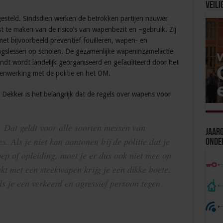
Veili
tgesteld. Sindsdien werken de betrokken partijen nauwer
te maken van de risico’s van wapenbezit en –gebruik. Zij
et bijvoorbeeld preventief fouilleren, wapen- en
ingslessen op scholen. De gezamenlijke wapeninzamelactie
ndt wordt landelijk georganiseerd en gefaciliteerd door het
amenwerking met de politie en het OM.
 Dekker is het belangrijk dat de regels over wapens voor
 Dat geldt voor alle soorten messen van
Jaaro
es. Als je niet kan aantonen bij de politie dat je
Onde
ep of opleiding, moet je er dus ook niet mee op
pakt met een steekwapen krijg je een dikke boete.
ls je een verkeerd en agressief persoon tegen