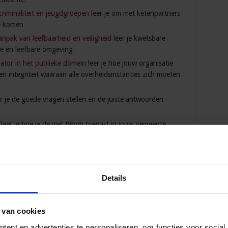
riminaliteit en jeugdgroepen
leer je om met ketenpartners
te komen
anpak van leefbaarheid en veiligheid
leer je kwetsbare
ge en leefbare omgeving
nator in het publieke domein
leer je hoe jouw organisatie
n integriteit waaraan alle overheidsinstanties zich moeten
r je de goede vragen stellen en de juiste antwoorden
leer je hoe je de wet Bibob toepast in jouw gemeente.
pak van ondermijning
leer je hoe je verantwoording aflegt
uw regio.
van ondermijning
leer je hoe je voorkomt dat criminele
eente.
Details
inologie
leer je wat de verschijningsvormen, oorzaken en
 je deze waar mogelijk voorkomt en waar nodig aanpakt.
 van cookies
 personen met verward gedrag
leer je hoe je de opvang en
ard gedrag organiseert in jouw gemeente.
ent en advertenties te personaliseren, om functies voor social