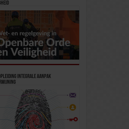
gheid
pleiding Integrale Aanpak
rmijning