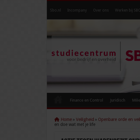
Sbo.nl
Incompany
Over ons
Werken bij SB
Finance en Control
Juridisch
Mili
Home
»
Veiligheid
»
Openbare orde en veil
en doe wat met je life