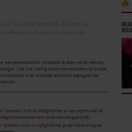
 vaak: een wapen gebruiken. Zo loopt een
Bele
Veili
een steekpartij. Jongeren en wapens, die
aar een wetsvoorstel in consultatie te doen om de verkoop
arigen. Ook is er overleg tussen het ministerie van Justitie
hoe winkeliers in de tussentijd al kunnen tegengaan dat
verkocht.
in Openbare Orde en Veiligheid
leer je van experts wat de
iligheid betekenen voor jouw uitvoeringspraktijk.
r Openbare Orde en Veiligheid
leer je een lokaal integraal
gemeente.