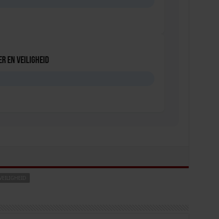
D
r en veiligheid
D
EILIGHEID