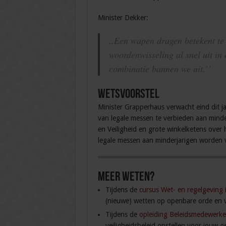
Minister Dekker:
,,Een wapen dragen betekent te
woordenwisseling al snel uit in 
combinatie bannen we uit.’’
Wetsvoorstel
Minister Grapperhaus verwacht eind dit j
van legale messen te verbieden aan minderj
en Veiligheid en grote winkelketens over 
legale messen aan minderjarigen worden 
Meer weten?
Tijdens de
cursus Wet- en regelgeving 
(nieuwe) wetten op openbare orde en ve
Tijdens de
opleiding Beleidsmedewerke
veiligheidsbeleid opstellen voor jouw 