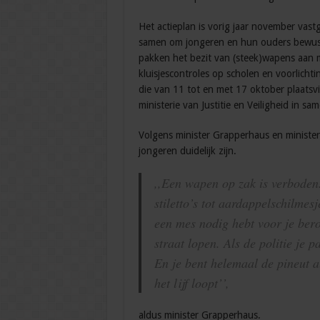
Het actieplan is vorig jaar november vas
samen om jongeren en hun ouders bewust 
pakken het bezit van (steek)wapens aan m
kluisjescontroles op scholen en voorlicht
die van 11 tot en met 17 oktober plaatsvi
ministerie van Justitie en Veiligheid in s
Volgens minister Grapperhaus en minister
jongeren duidelijk zijn.
,,Een wapen op zak is verboden.
stiletto’s tot aardappelschilmesj
een mes nodig hebt voor je bero
straat lopen. Als de politie je 
En je bent helemaal de pineut a
het lijf loopt’’,
aldus minister Grapperhaus.