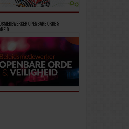
idsmedewerker Openbare Orde &
gheid