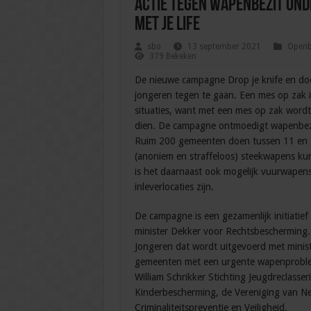
Actie tegen wapenbezit onde
met je life
sbo
13 september 2021
Openba
379 Bekeken
De nieuwe campagne Drop je knife en doe
jongeren tegen te gaan. Een mes op zak is
situaties, want met een mes op zak wordt
dien. De campagne ontmoedigt wapenbezit
Ruim 200 gemeenten doen tussen 11 en 
(anoniem en straffeloos) steekwapens ku
is het daarnaast ook mogelijk vuurwapens
inleverlocaties zijn.
De campagne is een gezamenlijk initiatief
minister Dekker voor Rechtsbescherming.
Jongeren dat wordt uitgevoerd met minist
gemeenten met een urgente wapenproblema
William Schrikker Stichting Jeugdreclass
Kinderbescherming, de Vereniging van N
Criminaliteitspreventie en Veiligheid.