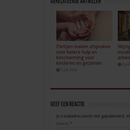
Gerelateerde Artikelen
Partijen maken afspraken
Wijzi
over betere hulp en
invull
bescherming voor
arbei
kinderen en gezinnen
8 jul
9 juli 2026
Geef een reactie
Je e-mailadres wordt niet gepubliceerd.
Ve
Reactie
*