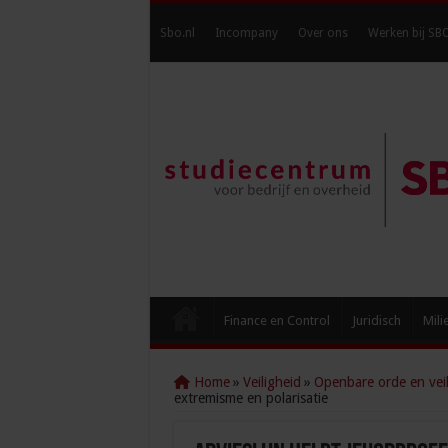
Sbo.nl
Incompany
Over ons
Werken bij SB
Finance en Control
Juridisch
Mili
Home
»
Veiligheid
»
Openbare orde en veil
extremisme en polarisatie