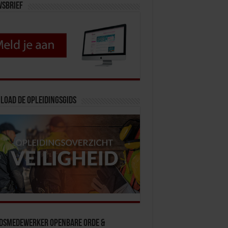
wsbrief
load de opleidingsgids
idsmedewerker Openbare Orde &