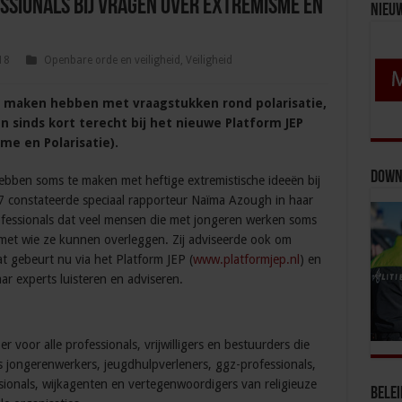
essionals bij vragen over extremisme en
Nieu
18
Openbare orde en veiligheid
,
Veiligheid
te maken hebben met vraagstukken rond polarisatie,
 sinds kort terecht bij het nieuwe Platform JEP
me en Polarisatie).
Down
ebben soms te maken met heftige extremistische ideeën bij
 constateerde speciaal rapporteur Naïma Azough in haar
fessionals dat veel mensen die met jongeren werken soms
et wie ze kunnen overleggen. Zij adviseerde ook om
at gebeurt nu via het Platform JEP (
www.platformjep.nl
) en
ar experts luisteren en adviseren.
er voor alle professionals, vrijwilligers en bestuurders die
s jongerenwerkers, jeugdhulpverleners, ggz-professionals,
sionals, wijkagenten en vertegenwoordigers van religieuze
Bele