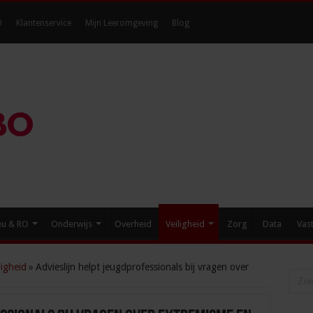
O
Klantenservice
Mijn Leeromgeving
Blog
eu & RO
Onderwijs
Overheid
Veiligheid
Zorg
Data
Vas
igheid
»
Advieslijn helpt jeugdprofessionals bij vragen over