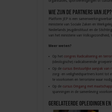
organisaties, sportverenigingen of culture
Wie zijn de partners van JEP?
Platform JEP is een samenwerkingsverband 
ministerie van Sociale Zaken en Werkgeleg
Nederlands Jeugdinstituut en de Stichting
van het ministerie van Volksgezondheid, 
Meer weten?
Op het
congres Radicalisering en terro
(ideologische) radicaliserende groeper
Op de
cursus Bestuurlijke aanpak van r
zorg- en veiligheidspartners komt tot 
te voorkomen en terrorisme waar nodig 
Op de
cursus Omgang met maatschappe
spanningen in de samenleving voorkomt
Gerelateerde Opleidingen en