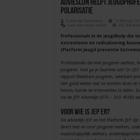
Advieslijn helpt jeugdprof
polarisatie
Frank van Summeren
12 februari 20
Laat een reactie achter
892 Bekeken
Professionals in de jeugdhulp die 
extremisme en radicalisering kunnen
(Platform Jeugd preventie Extremis
Professionals die met jongeren werken, h
jongeren. Hoe ga je daarmee om? In 2017
rapport Weerbare jongeren, weerbare pro
niet goed weten wat ze moeten doen en m
kennis, kunde en interventies te delen. D
via de JEP Advieslijn (070 – 333 4558) wa
Voor wie is JEP er?
De advieslijn JEP en het Platform JEP zijn 
direct met en voor jongeren werken, zoal
maatschappelijk werkers, onderwijsprofes