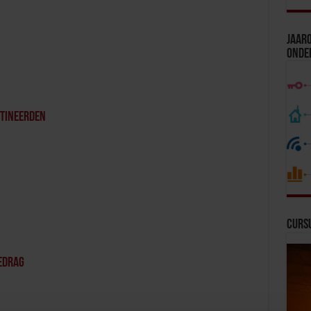
Jaaro
Onde
etineerden
Curs
edrag