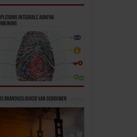
pleiding Integrale Aanpak
rmijning
us Brandveiligheid van Gebouwen