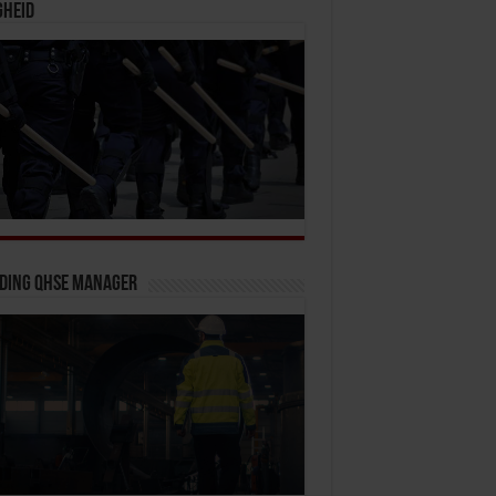
gheid
iding QHSE Manager