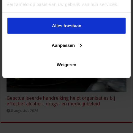
verzameld op basis van uw gebruik van hun services.
330 klokkenluidersmeldingen bij Nederlandse
autoriteiten in 2025
9 augustus 2026
Alles toestaan
Aanpassen
Weigeren
Geactualiseerde handreiking helpt organisaties bij
effectief alcohol-, drugs- en medicijnbeleid
8 augustus 2026