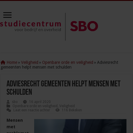
Home
»
Veiligheid
»
Openbare orde en veiligheid
»
Adviesrecht
gemeenten helpt mensen met schulden
Adviesrecht gemeenten helpt mensen met
schulden
sbo
16 april 2020
Openbare orde en veiligheid
,
Veiligheid
Laat een reactie achter
116 Bekeken
Mensen
met