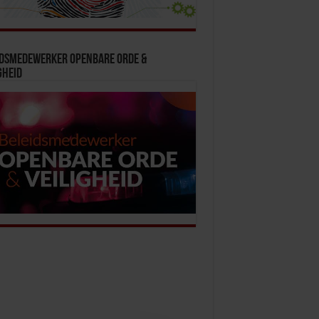
idsmedewerker Openbare Orde &
gheid