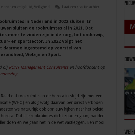
Nieu
 orde en veiligheid
,
Veiligheid
Laat een reactie achter
ookruimtes in Nederland in 2022 sluiten. In
wen sluiten de rookruimtes al in 2021. Dat
s meer te vinden zijn in de zorg, het onderwijs,
uur- en sportsector. In 2022 volgt het
ft daarmee ingestemd op voorstel van
gezondheid, Welzijn en Sport.
Down
d bij
RONT Management Consultants
en hoofddocent op
andhaving
.
ad dat rookruimtes in de horeca in strijd zijn met een
satie (WHO) en als gevolg daarvan per direct verboden
 moesten we natuurlijk ook opnieuw kijken naar het beleid
 horeca. Dat alle rookruimtes dicht zouden gaan, hadden
ller doen en we gaan het in de wet vastleggen. Een mooi
Wet- 