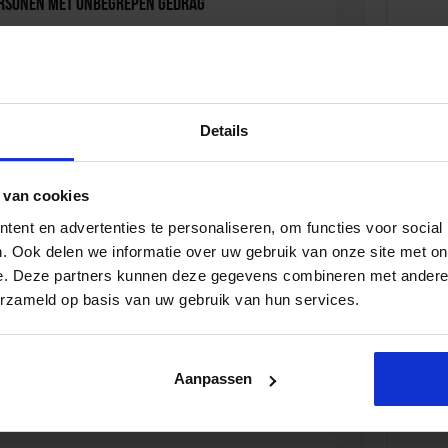
ersonen met onbegrepen gedrag
D
Details
iale Veiligheid in de Organisatie
 van cookies
D
ent en advertenties te personaliseren, om functies voor social
. Ook delen we informatie over uw gebruik van onze site met on
e. Deze partners kunnen deze gegevens combineren met andere i
erzameld op basis van uw gebruik van hun services.
viseur zorg en veiligheid
D
Aanpassen