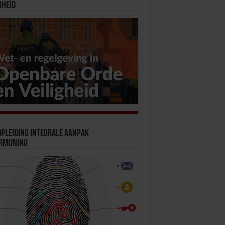
gheid
pleiding Integrale Aanpak
rmijning