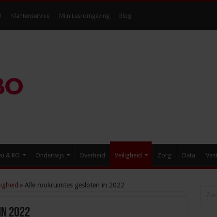
O
Klantenservice
Mijn Leeromgeving
Blog
eu & RO
Onderwijs
Overheid
Veiligheid
Zorg
Data
Vas
igheid
»
Alle rookruimtes gesloten in 2022
in 2022