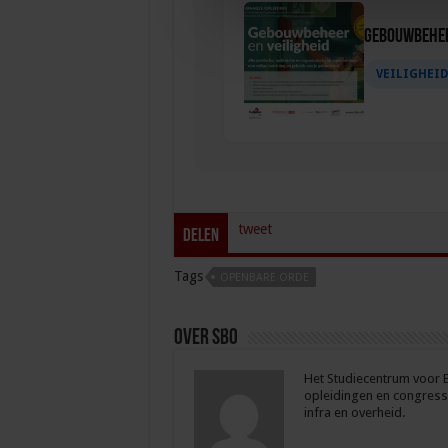
Gebouwbehee
VEILIGHEI
tweet
Delen
Tags
OPENBARE ORDE
Over sbo
Het Studiecentrum voor Be
opleidingen en congresse
infra en overheid.