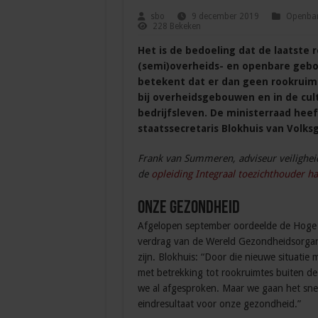
sbo
9 december 2019
Openbare
228 Bekeken
Het is de bedoeling dat de laatste r
(semi)overheids- en openbare gebou
betekent dat er dan geen rookruimte
bij overheidsgebouwen en in de cult
bedrijfsleven. De ministerraad hee
staatssecretaris Blokhuis van Volks
Frank van Summeren, adviseur veilighei
de
opleiding Integraal toezichthouder h
Onze gezondheid
Afgelopen september oordeelde de Hoge Ra
verdrag van de Wereld Gezondheidsorgani
zijn. Blokhuis: “Door die nieuwe situatie
met betrekking tot rookruimtes buiten de
we al afgesproken. Maar we gaan het sne
eindresultaat voor onze gezondheid.”