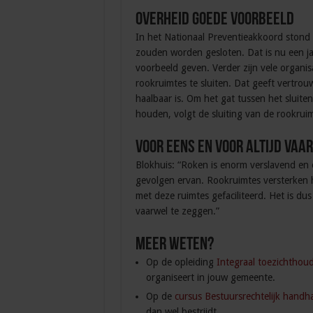
Overheid goede voorbeeld
In het Nationaal Preventieakkoord stond
zouden worden gesloten. Dat is nu een ja
voorbeeld geven. Verder zijn vele organi
rookruimtes te sluiten. Dat geeft vertrou
haalbaar is. Om het gat tussen het sluite
houden, volgt de sluiting van de rookruim
Voor eens en voor altijd vaa
Blokhuis: “Roken is enorm verslavend en 
gevolgen ervan. Rookruimtes versterken h
met deze ruimtes gefaciliteerd. Het is du
vaarwel te zeggen.”
Meer weten?
Op de opleiding
Integraal toezichthou
organiseert in jouw gemeente.
Op de
cursus Bestuursrechtelijk handh
dan wel bestrijdt.