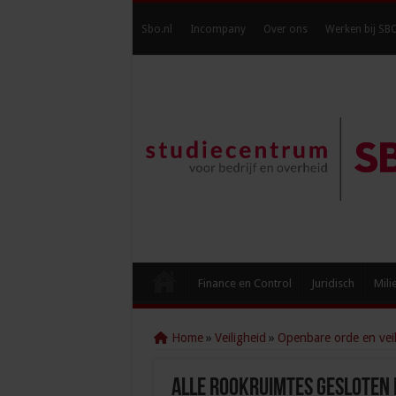
Sbo.nl
Incompany
Over ons
Werken bij SB
Finance en Control
Juridisch
Mili
Home
»
Veiligheid
»
Openbare orde en veil
Alle rookruimtes gesloten 