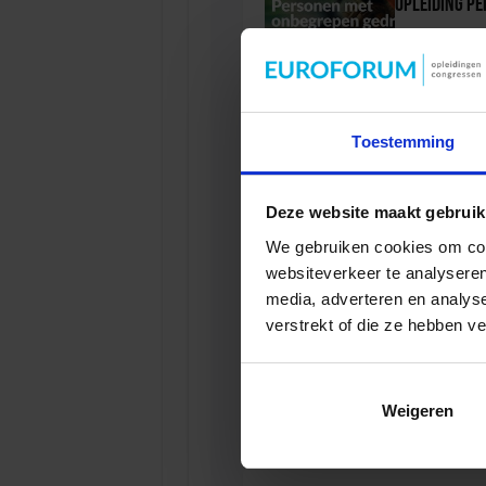
Opleiding P
VEILIGHEI
Toestemming
Opleiding Soc
Deze website maakt gebruik
VEILIGHEI
We gebruiken cookies om cont
websiteverkeer te analyseren
media, adverteren en analys
verstrekt of die ze hebben v
Opleiding Ad
VEILIGHEI
Weigeren