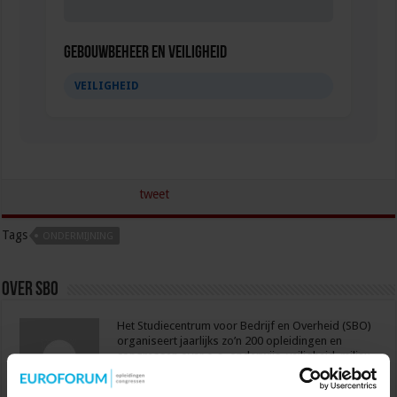
Gebouwbeheer en veiligheid
VEILIGHEID
tweet
Tags
ONDERMIJNING
Over sbo
Het Studiecentrum voor Bedrijf en Overheid (SBO)
organiseert jaarlijks zo’n 200 opleidingen en
congressen over o.a. onderwijs, veiligheid, milieu
& RO, zorg, bouw & infra en overheid.