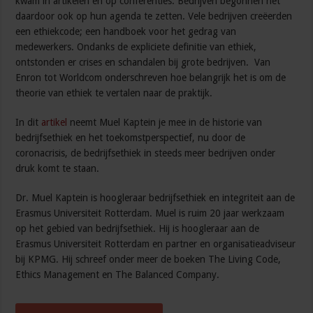
kwam in artikelen en op conferenties. Bedrijven begonnen het
daardoor ook op hun agenda te zetten. Vele bedrijven creëerden
een ethiekcode; een handboek voor het gedrag van
medewerkers. Ondanks de expliciete definitie van ethiek,
ontstonden er crises en schandalen bij grote bedrijven. Van
Enron tot Worldcom onderschreven hoe belangrijk het is om de
theorie van ethiek te vertalen naar de praktijk.
In dit
artikel
neemt Muel Kaptein je mee in de historie van
bedrijfsethiek en het toekomstperspectief, nu door de
coronacrisis, de bedrijfsethiek in steeds meer bedrijven onder
druk komt te staan.
Dr. Muel Kaptein is hoogleraar bedrijfsethiek en integriteit aan de
Erasmus Universiteit Rotterdam. Muel is ruim 20 jaar werkzaam
op het gebied van bedrijfsethiek. Hij is hoogleraar aan de
Erasmus Universiteit Rotterdam en partner en organisatieadviseur
bij KPMG. Hij schreef onder meer de boeken The Living Code,
Ethics Management en The Balanced Company.