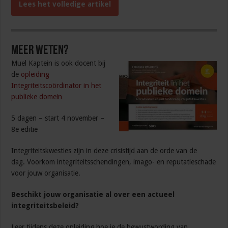
Lees het volledige artikel
Meer weten?
Muel Kaptein is ook docent bij
de
opleiding
Integriteitscoördinator in het
publieke domein
5 dagen – start 4 november –
8e editie
Integriteitskwesties zijn in deze crisistijd aan de orde van de
dag. Voorkom integriteitsschendingen, imago- en reputatieschade
voor jouw organisatie.
Beschikt jouw organisatie al over een actueel
integriteitsbeleid?
Leer tijdens deze opleiding hoe je de bewustwording van