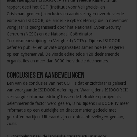
evaluatierapport ISIDOOR IV aan de Tweede Kamer. In dit
rapport deelt het COT (Instituut voor Veiligheids- en
Crisismanagement) conclusies en aanbevelingen over de vierde
editie van ISIDOOR, de landelijke cyberoefening die in november
vorig jaar is georganiseerd door het Nationaal Cyber Security
Centrum (NCSC) en de Nationaal Coördinator
Terrorismebestrijding en Veiligheid (NCTV). Tijdens ISIDOOR
oefenen publiek en private organisaties samen hoe te reageren
op een cyberaanval. De vierde editie telde 120 deelnemende
organisaties en meer dan 3000 individuele deelnemers.
Conclusies en aanbevelingen
Een van de conclusies van het COT is dat er zichtbaar is geleerd
van voorgaande ISIDOOR oefeningen. Waar tijdens ISIDOOR III
‘vertraagde informatiedeling’ tussen de betrokken partijen als
belemmerende factor werd gezien, is nu tijdens ISIDOOR IV meer
informatie op een duidelijke en directe manier gedeeld met
getroffen partijen. Uiteraard zijn er ook aanbevelingen gedaan,
zoals:
Opschaling naar de landelijke crisisstructuur is voor