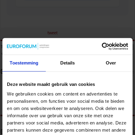
tweet
Tags
CYBER AANVALLEN
CYBER SECURITY
CYBERCRIME
CYBERCRISIS
DIGITALE WEERBAARHEID
Toestemming
Details
Over
Over sbo
Deze website maakt gebruik van cookies
Het Studiecentrum voor Bedrijf en Overheid (SBO)
organiseert jaarlijks zo’n 200 opleidingen en
We gebruiken cookies om content en advertenties te
congressen over o.a. onderwijs, veiligheid, milieu
& RO, zorg, bouw & infra en overheid.
personaliseren, om functies voor social media te bieden
en om ons websiteverkeer te analyseren. Ook delen we
informatie over uw gebruik van onze site met onze
partners voor social media, adverteren en analyse. Deze
partners kunnen deze gegevens combineren met andere
Gerelateerde Artikelen