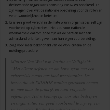
deelnemende organisaties soms nog nieuw en onbekend. Er
zijn vragen over wat de nationale opschaling voor de rollen en
verantwoordelijkheden betekent.
Er is een groot verschil in de mate waarin organisaties zelf zijn
voorbereid op cybercrises. Het zou voor nationale
weerbaarheid daarom goed zijn als de partijen met een
achterstand prioriteit geven aan hun eigen voorbereiding.
Zorg voor meer bekendheid van de Wbni-criteria en de
meldingsprocedure.
Minister Van Weel van Justitie en Veiligheid:
“Met elkaar oefenen en om leren gaan met een
cybercrisis maakt ons land weerbaarder. De
lessen die uit ISIDOOR worden getrokken nemen
we mee naar de praktijk en naar volgende
oefeningen. Het is belangrijk voor alle bedrijven
en organisaties om goed voorbereid te zijn op een
(cyber)crisis. Wacht dan ook niet om je