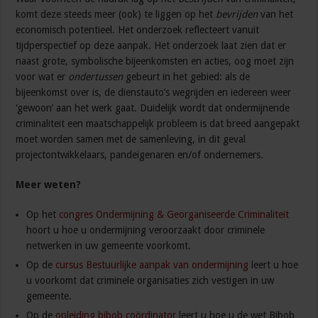
komt deze steeds meer (ook) te liggen op het
bevrijden
van het
economisch potentieel. Het onderzoek reflecteert vanuit
tijdperspectief op deze aanpak. Het onderzoek laat zien dat er
naast grote, symbolische bijeenkomsten en acties, oog moet zijn
voor wat er
ondertussen
gebeurt in het gebied: als de
bijeenkomst over is, de dienstauto’s wegrijden en iedereen weer
‘gewoon’ aan het werk gaat. Duidelijk wordt dat ondermijnende
criminaliteit een maatschappelijk probleem is dat breed aangepakt
moet worden samen met de samenleving, in dit geval
projectontwikkelaars, pandeigenaren en/of ondernemers.
Meer weten?
Op het
congres Ondermijning & Georganiseerde Criminaliteit
hoort u hoe u ondermijning veroorzaakt door criminele
netwerken in uw gemeente voorkomt.
Op de
cursus Bestuurlijke aanpak van ondermijning
leert u hoe
u voorkomt dat criminele organisaties zich vestigen in uw
gemeente.
Op de
opleiding bibob coördinator
leert u hoe u de wet Bibob