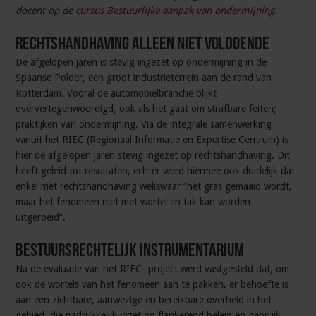
docent op de
cursus Bestuurlijke aanpak van ondermijning
.
Rechtshandhaving alleen niet voldoende
De afgelopen jaren is stevig ingezet op ondermijning in de
Spaanse Polder, een groot industrieterrein aan de rand van
Rotterdam. Vooral de automobielbranche blijkt
oververtegenwoordigd, ook als het gaat om strafbare feiten;
praktijken van ondermijning. Via de integrale samenwerking
vanuit het RIEC (Regionaal Informatie en Expertise Centrum) is
hier de afgelopen jaren stevig ingezet op rechtshandhaving. Dit
heeft geleid tot resultaten, echter werd hiermee ook duidelijk dat
enkel met rechtshandhaving weliswaar “het gras gemaaid wordt,
maar het fenomeen niet met wortel en tak kan worden
uitgeroeid”.
Bestuursrechtelijk instrumentarium
Na de evaluatie van het RIEC- project werd vastgesteld dat, om
ook de wortels van het fenomeen aan te pakken, er behoefte is
aan een zichtbare, aanwezige en bereikbare overheid in het
gebied, die nadrukkelijk inzet op flankerend beleid en gebruik