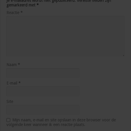
Je e-mailadres wordt niet gepubliceerd.
Vereiste velden zijn
gemarkeerd met
*
Reactie
*
Naam
*
E-mail
*
Site
Mijn naam, e-mail en site opslaan in deze browser voor de
volgende keer wanneer ik een reactie plaats.