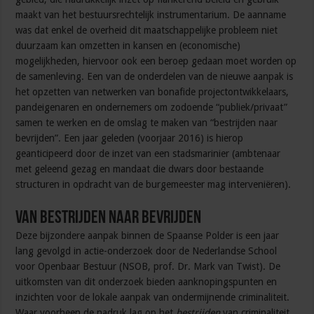
maakt van het bestuursrechtelijk instrumentarium. De aanname
was dat enkel de overheid dit maatschappelijke probleem niet
duurzaam kan omzetten in kansen en (economische)
mogelijkheden, hiervoor ook een beroep gedaan moet worden op
de samenleving. Een van de onderdelen van de nieuwe aanpak is
het opzetten van netwerken van bonafide projectontwikkelaars,
pandeigenaren en ondernemers om zodoende “publiek/privaat”
samen te werken en de omslag te maken van “bestrijden naar
bevrijden”. Een jaar geleden (voorjaar 2016) is hierop
geanticipeerd door de inzet van een stadsmarinier (ambtenaar
met geleend gezag en mandaat die dwars door bestaande
structuren in opdracht van de burgemeester mag interveniëren).
Van bestrijden naar bevrijden
Deze bijzondere aanpak binnen de Spaanse Polder is een jaar
lang gevolgd in actie-onderzoek door de Nederlandse School
voor Openbaar Bestuur (NSOB, prof. Dr. Mark van Twist). De
uitkomsten van dit onderzoek bieden aanknopingspunten en
inzichten voor de lokale aanpak van ondermijnende criminaliteit.
Waar voorheen de nadruk lag op het
bestrijden
van criminaliteit,