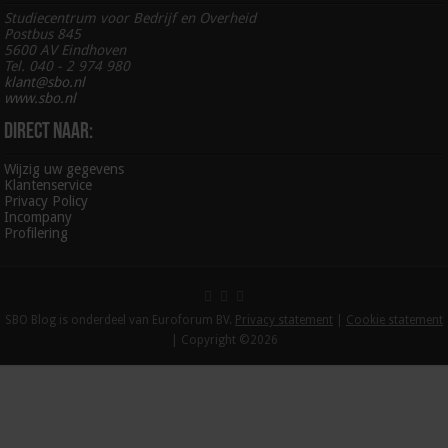
Studiecentrum voor Bedrijf en Overheid
Postbus 845
5600 AV Eindhoven
Tel. 040 - 2 974 980
klant@sbo.nl
www.sbo.nl
Direct naar:
Wijzig uw gegevens
Klantenservice
Privacy Policy
Incompany
Profilering
SBO Blog is onderdeel van Euroforum BV.
Privacy statement
|
Cookie statement
| Copyright ©2026