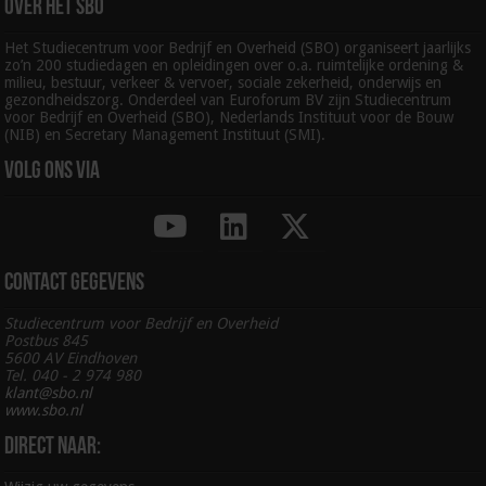
Over het SBO
Het Studiecentrum voor Bedrijf en Overheid (SBO) organiseert jaarlijks
zo’n 200 studiedagen en opleidingen over o.a. ruimtelijke ordening &
milieu, bestuur, verkeer & vervoer, sociale zekerheid, onderwijs en
gezondheidszorg. Onderdeel van Euroforum BV zijn Studiecentrum
voor Bedrijf en Overheid (SBO), Nederlands Instituut voor de Bouw
(NIB) en Secretary Management Instituut (SMI).
Volg ons via
Contact gegevens
Studiecentrum voor Bedrijf en Overheid
Postbus 845
5600 AV Eindhoven
Tel. 040 - 2 974 980
klant@sbo.nl
www.sbo.nl
Direct naar: