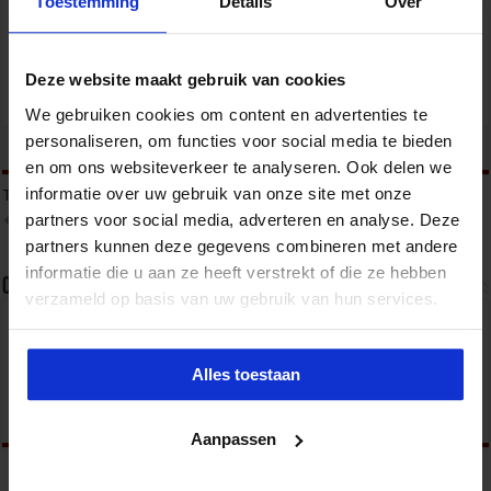
Toestemming
Details
Over
VEILIGHEID
Deze website maakt gebruik van cookies
We gebruiken cookies om content en advertenties te
personaliseren, om functies voor social media te bieden
tweet
en om ons websiteverkeer te analyseren. Ook delen we
informatie over uw gebruik van onze site met onze
Tags
COMPLEXE PROBLEMATIEK
ONBEGREPEN GEDRAG
partners voor social media, adverteren en analyse. Deze
OPENBARE ORDE
VERWARD GEDRAG
partners kunnen deze gegevens combineren met andere
informatie die u aan ze heeft verstrekt of die ze hebben
Over sbo
verzameld op basis van uw gebruik van hun services.
Het Studiecentrum voor Bedrijf en Overheid (SBO)
organiseert jaarlijks zo’n 200 opleidingen en
congressen over o.a. onderwijs, veiligheid, milieu
Alles toestaan
& RO, zorg, bouw & infra en overheid.
Aanpassen