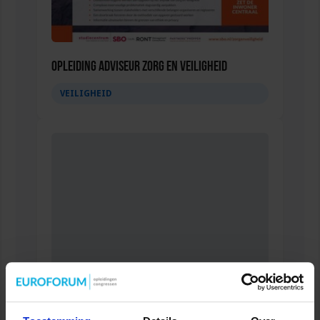
Opleiding Adviseur zorg en veiligheid
VEILIGHEID
Gebouwbeheer en veiligheid