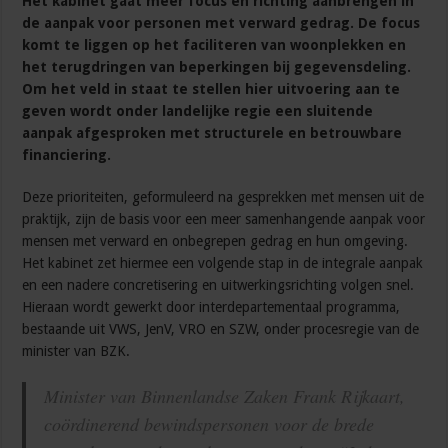
Het kabinet gaat meer focus en richting aanbrengen in
de aanpak voor personen met verward gedrag. De focus
komt te liggen op het faciliteren van woonplekken en
het terugdringen van beperkingen bij gegevensdeling.
Om het veld in staat te stellen hier uitvoering aan te
geven wordt onder landelijke regie een sluitende
aanpak afgesproken met structurele en betrouwbare
financiering.
Deze prioriteiten, geformuleerd na gesprekken met mensen uit de
praktijk, zijn de basis voor een meer samenhangende aanpak voor
mensen met verward en onbegrepen gedrag en hun omgeving.
Het kabinet zet hiermee een volgende stap in de integrale aanpak
en een nadere concretisering en uitwerkingsrichting volgen snel.
Hieraan wordt gewerkt door interdepartementaal programma,
bestaande uit VWS, JenV, VRO en SZW, onder procesregie van de
minister van BZK.
Minister van Binnenlandse Zaken Frank Rijkaart,
coördinerend bewindspersonen voor de brede