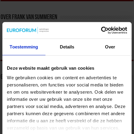
Over Frank van Summeren
Congres- en opleidingsmanager veiligheid bij het
Studiecentrum voor Bedrijf en Overheid.
Toestemming
Details
Over
Deze website maakt gebruik van cookies
Gerelateerde Artikelen
We gebruiken cookies om content en advertenties te
personaliseren, om functies voor social media te bieden
en om ons websiteverkeer te analyseren. Ook delen we
informatie over uw gebruik van onze site met onze
partners voor social media, adverteren en analyse. Deze
partners kunnen deze gegevens combineren met andere
informatie die u aan ze heeft verstrekt of die ze hebben
verzameld op basis van uw gebruik van hun services.