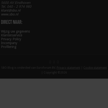
5600 AV Eindhoven
Tel. 040 - 2 974 980
klant@sbo.nl
www.sbo.nl
Direct naar:
Wijzig uw gegevens
Klantenservice
Privacy Policy
Incompany
Profilering
SBO Blog is onderdeel van Euroforum BV.
Privacy statement
|
Cookie statement
| Copyright ©2026