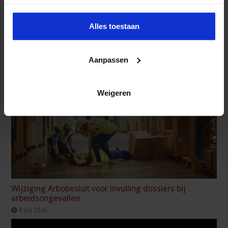
Alles toestaan
Partijen maken afspraken over betere hulp en
bescherming voor kinderen en gezinnen
Aanpassen
9 juli 2026
Weigeren
Wijziging Arbobesluit voor invulling dossiers bij
arbeidsongevallen
8 juli 2026