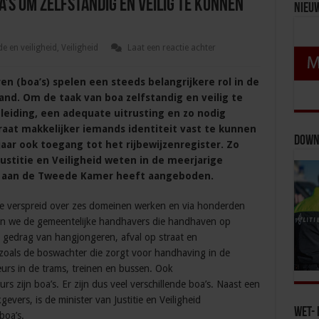
’s om zelfstandig en veilig te kunnen
Nieu
e en veiligheid
,
Veiligheid
Laat een reactie achter
(boa’s) spelen een steeds belangrijkere rol in de
land. Om de taak van boa zelfstandig en veilig te
eiding, een adequate uitrusting en zo nodig
aat makkelijker iemands identiteit vast te kunnen
Down
jaar ook toegang tot het rijbewijzenregister. Zo
Justitie en Veiligheid weten in de meerjarige
g aan de Tweede Kamer heeft aangeboden.
e verspreid over zes domeinen werken en via honderden
en we de gemeentelijke handhavers die handhaven op
k gedrag van hangjongeren, afval op straat en
zoals de boswachter die zorgt voor handhaving in de
urs in de trams, treinen en bussen. Ook
rs zijn boa’s. Er zijn dus veel verschillende boa’s. Naast een
evers, is de minister van Justitie en Veiligheid
Wet- 
boa’s.