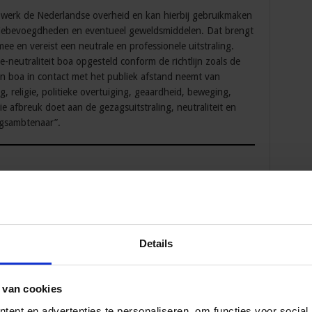
werk de Nederlandse overheid en kan hierbij gebruikmaken
tiebevoegdheden en eventueel geweldsmiddelen. Dat brengt
ee en vereist een neutrale en professionele uitstraling.
yle-neutraliteit boa opgesteld conform de richtlijn zoals de
t een boa in contact met het publiek afstand neemt van
g, religie, politieke overtuiging, geaardheid, beweging,
ie afbreuk doet aan de gezagsuitstraling, neutraliteit en
ngsambtenaar”.
in Openbare Orde en Veiligheid
leer je van experts wat de
iligheid betekenen voor jouw uitvoeringspraktijk.
r Openbare Orde en Veiligheid
leer je een lokaal integraal
gemeente.
Details
ren van veiligheid
leer je succesvol regievoeren op
-bestuurlijke omgeving
.
 van cookies
onoverlast
leer je woongenot terugbrengen en werk je aan
stgever.
ent en advertenties te personaliseren, om functies voor social