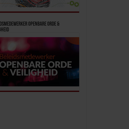
idsmedewerker Openbare Orde &
gheid