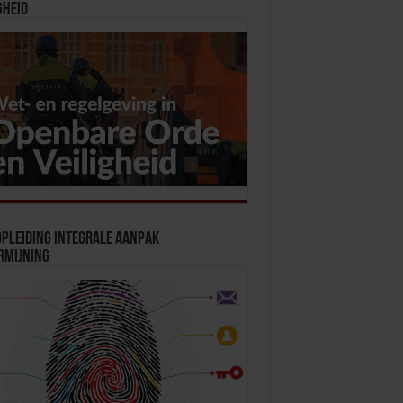
gheid
pleiding Integrale Aanpak
rmijning