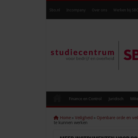
Sbo.nl
Incompany
Over ons
Werken bij SB
Finance en Control
Juridisch
Mili
Home
»
Veiligheid
»
Openbare orde en veil
te kunnen werken