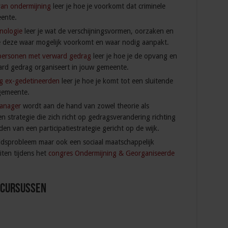
van ondermijning
leer je hoe je voorkomt dat criminele
eente.
inologie
leer je wat de verschijningsvormen, oorzaken en
 je deze waar mogelijk voorkomt en waar nodig aanpakt.
 personen met verward gedrag
leer je hoe je de opvang en
ard gedrag organiseert in jouw gemeente.
rg ex-gedetineerden
leer je hoe je komt tot een sluitende
gemeente.
manager
wordt aan de hand van zowel theorie als
n strategie die zich richt op gedragsverandering richting
n van een participatiestrategie gericht op de wijk.
heidsprobleem maar ook een sociaal maatschappelijk
iten tijdens het
congres Ondermijning & Georganiseerde
 Cursussen