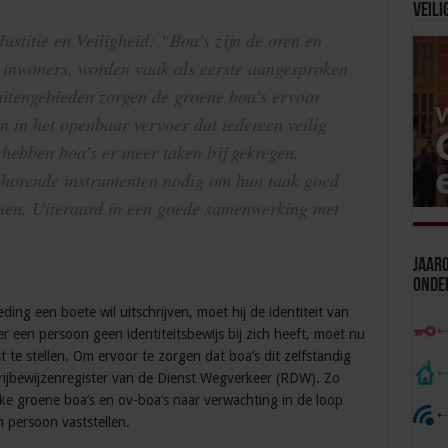
Veili
ustitie en Veiligheid: “Boa’s zijn de oren en
e inwoners, worden vaak als eerste aangesproken
uitengebieden zorgen de groene boa’s ervoor
n in het openbaar vervoer dat iedereen veilig
n hebben boa’s er meer taken bij gekregen.
ehorende instrumenten nodig om hun taak goed
fenen. Uiteraard in een goede samenwerking met
Jaaro
Onde
ing een boete wil uitschrijven, moet hij de identiteit van
 een persoon geen identiteitsbewijs bij zich heeft, moet nu
st te stellen. Om ervoor te zorgen dat boa’s dit zelfstandig
 rijbewijzenregister van de Dienst Wegverkeer (RDW). Zo
e groene boa’s en ov-boa’s naar verwachting in de loop
n persoon vaststellen.