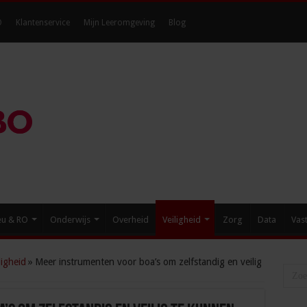
O
Klantenservice
Mijn Leeromgeving
Blog
eu & RO
Onderwijs
Overheid
Veiligheid
Zorg
Data
Vas
igheid
»
Meer instrumenten voor boa’s om zelfstandig en veilig