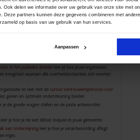
zoek
leer je alle facetten van open bronnenonderzoek; van
. Ook delen we informatie over uw gebruik van onze site met on
e. Deze partners kunnen deze gegevens combineren met andere i
rde en Veiligheid
bouw je je eigen programma door te
erzameld op basis van uw gebruik van hun services.
ij jouw actuele vraagstukken.
riminaliteit en jeugdgroepen
leer je om met ketenpartners
e komen.
Aanpassen
anpak van leefbaarheid en veiligheid
leer je kwetsbare
ge en leefbare omgeving.
nator in het publieke domein
leer je hoe jouw organisatie
n integriteit waaraan alle overheidsinstanties zich moeten
organisatie en leer met de
cursus Vertrouwenspersoon voor
vies geven en optimale ondersteuning bieden
r je de goede vragen stellen en de juiste antwoorden
leer je hoe je de wet Bibob toepast in jouw gemeente.
pak van ondermijning
leer je hoe je verantwoording aflegt
uw regio.