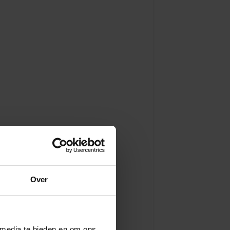
Over
 media te bieden en om ons