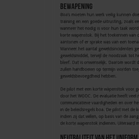
Bewapening
Boa’s moeten hun werk veilig kunnen do
training en een goede uitrusting, zoals 
wanneer het nodig is voor hun taak word
korte wapenstok. Bij het toekennen van
aantonen of er sprake was van een toena
Wanneer het aantal geweldsincidenten geli
geweldsmiddel, terwijl de noodzaak tot 
bleef. Dat is onwenselijk. Daarom wordt d
zullen handboeien op termijn worden toe
geweldsbevoegdheid hebben.
De pilot met een korte wapenstok voor g
door het WODC. De evaluatie heeft veel n
communicatieve vaardigheden en over het
in de beleidsregels boa. De pilot met de 
indien zij dat willen, op basis van de aa
de korte wapenstok indienen. Uiteraard m
Neutraliteit van het uniform