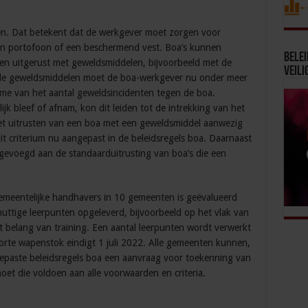
en. Dat betekent dat de werkgever moet zorgen voor
een portofoon of een beschermend vest. Boa’s kunnen
Bele
en uitgerust met geweldsmiddelen, bijvoorbeeld met de
Veili
 de geweldsmiddelen moet de boa-werkgever nu onder meer
me van het aantal geweldsincidenten tegen de boa.
jk bleef of afnam, kon dit leiden tot de intrekking van het
het uitrusten van een boa met een geweldsmiddel aanwezig
it criterium nu aangepast in de beleidsregels boa. Daarnaast
gevoegd aan de standaarduitrusting van boa’s die een
emeentelijke handhavers in 10 gemeenten is geëvalueerd
uttige leerpunten opgeleverd, bijvoorbeeld op het vlak van
 belang van training. Een aantal leerpunten wordt verwerkt
korte wapenstok eindigt 1 juli 2022. Alle gemeenten kunnen,
ngepaste beleidsregels boa een aanvraag voor toekenning van
oet die voldoen aan alle voorwaarden en criteria.