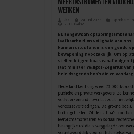
Meer instrumenten voor boa
werken
sbo
24 juni 2022
Openbare ord
231 Bekeken
Buitengewoon opsporingsambtenaren 
leefbaarheid en veiligheid van ons 
kunnen uitoefenen is een goede opl
bewapening noodzakelijk. Om op str
stellen krijgen boa’s vanaf volgend 
laat minister Yeşilgöz-Zegerius van 
beleidsagenda boa’s die ze vandaa
Nederland kent ongeveer 23.000 boa’s di
publieke en private werkgevers. Zo kenn
veelvoorkomende overlast zoals hinderlij
verkeersovertredingen. De groene boa’s, 
buitengebieden. Of de ov-boa’s: conducte
leerplichtambtenaren en sociaal rechercheu
belangrijke rol die is weggelegd voor werkg
verantwoordelijk voor dit hele stelsel van 