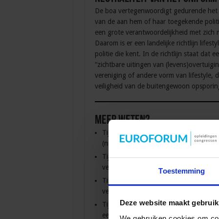
De boa vertegenwoordigt gedurende het 
van de aan hem of haar toegekende poli
een grote verantwoordelijkheid met zich m
Daarom is er een landelijke richtlijn lifest
politie die kent. In de richtlijn staat da
“zichtbare uitingen van (levens)overtuigin
vereniging of andere vorm van lifestyle, d
veiligheid van de buitengewoon opspori
Meer weten?
Tijdens de
cursus Wet- en regelgeving 
(nieuwe) wetten op openbare orde en ve
Tijdens de
opleiding Beleidsmedewerke
veiligheidsbeleid opstellen voor jouw 
Toestemming
Tijdens de
jaaropleiding Regie in bestu
veiligheidsvraagstukken in een politiek
Deze website maakt gebruik
Tijdens de
cursus Aanpak complexe wo
een duurzame oplossing voor de overla
We gebruiken cookies om cont