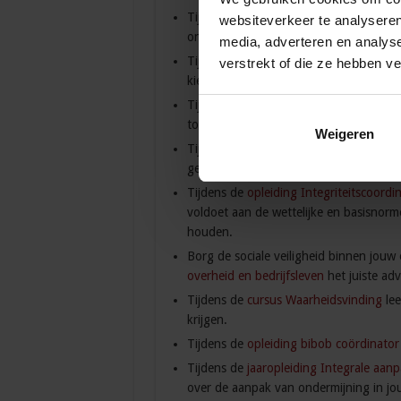
Tijdens de
cursus Open bronnenonder
websiteverkeer te analyseren
onderzoeksvraag tot rapportage.
media, adverteren en analys
Tijdens de
masterclasstour Openbare O
verstrekt of die ze hebben v
kiezen uit 10 OOV-thema’s die passen b
Tijdens de
opleiding Aanpak van jeugdc
tot een preventieve integrale aanpak t
Weigeren
Tijdens de
opleiding Gebiedsgerichte a
gebieden transformeren naar een veili
Tijdens de
opleiding Integriteitscoordi
voldoet aan de wettelijke en basisnorme
houden.
Borg de sociale veiligheid binnen jouw 
overheid en bedrijfsleven
het juiste ad
Tijdens de
cursus Waarheidsvinding
lee
krijgen.
Tijdens de
opleiding bibob coördinator
Tijdens de
jaaropleiding Integrale aan
over de aanpak van ondermijning in jo