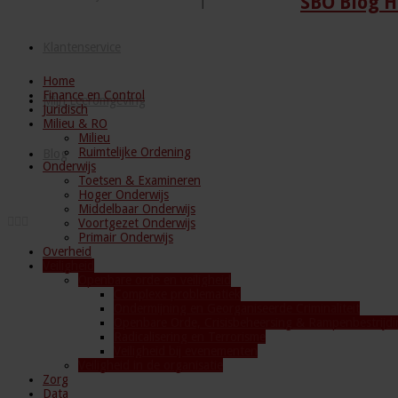
SBO Blog H
Klantenservice
Home
Finance en Control
Mijn Leeromgeving
Juridisch
Milieu & RO
Milieu
Ruimtelijke Ordening
Blog
Onderwijs
Toetsen & Examineren
Hoger Onderwijs
Middelbaar Onderwijs
Voortgezet Onderwijs
Primair Onderwijs
Overheid
Veiligheid
Openbare orde en veiligheid
Complexe problematiek
Ondermijning en Georganiseerde Criminaliteit
Openbare Orde, Crisisbeheersing & Rampenbestrijdi
Radicalisering en Terrorisme
Veiligheid bij evenementen
Veiligheid in de organisatie
Zorg
Data