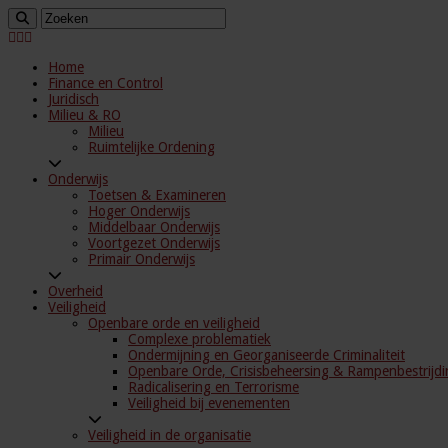
Home
Finance en Control
Juridisch
Milieu & RO
Milieu
Ruimtelijke Ordening
Onderwijs
Toetsen & Examineren
Hoger Onderwijs
Middelbaar Onderwijs
Voortgezet Onderwijs
Primair Onderwijs
Overheid
Veiligheid
Openbare orde en veiligheid
Complexe problematiek
Ondermijning en Georganiseerde Criminaliteit
Openbare Orde, Crisisbeheersing & Rampenbestrijdi
Radicalisering en Terrorisme
Veiligheid bij evenementen
Veiligheid in de organisatie