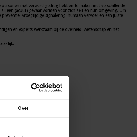
eze personen met verward gedrag hebben te maken met verschillende
en zij een (acuut) gevaar vormen voor zich zelf en hun omgeving. Om
reventie, vroegtijdige signalering, humaan vervoer en een juiste
ndigen en experts werkzaam bij de overheid, wetenschap en het
raktijk.
Over