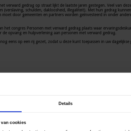
et verward gedrag op straat lijkt de laatste jaren gestegen. Veel van d
n (verslaving, schulden, dakloosheid, illegaliteit). Met hun gedrag kunn
 moet door gemeenten en partners worden geïnvesteerd in onder andere p
van het congres Personen met verward gedrag plaats waar ervaringsdesku
er de opvang en hulpverlening aan personen met verward gedrag.
og eens op een rij gezet, zodat u deze kunt toepassen in uw dagelijkse p
Details
 van cookies