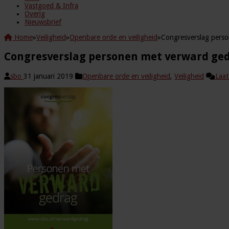
Vastgoed & Infra
Overig
Nieuwsbrief
Home
»
Veiligheid
»
Openbare orde en veiligheid
»
Congresverslag pers
Congresverslag personen met verward ge
sbo
31 januari 2019
Openbare orde en veiligheid
,
Veiligheid
Laat