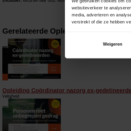
Inclusief:
excursie naar GGZ Noord-Holland-Noord!
We gebruiken cookies om cont
websiteverkeer te analyseren
media, adverteren en analys
verstrekt of die ze hebben v
Gerelateerde Opleidingen en Cursu
Weigeren
Opleiding Coördinator nazorg ex-gedetineerd
Veiligheid