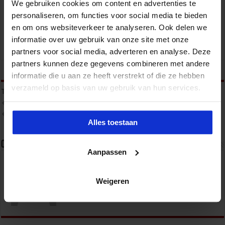
We gebruiken cookies om content en advertenties te
VEILIGHEID
personaliseren, om functies voor social media te bieden
en om ons websiteverkeer te analyseren. Ook delen we
informatie over uw gebruik van onze site met onze
partners voor social media, adverteren en analyse. Deze
partners kunnen deze gegevens combineren met andere
tweet
informatie die u aan ze heeft verstrekt of die ze hebben
verzameld op basis van uw gebruik van hun services.
Tags
BIBOB
BIBOB BELEID
INTEGRITEIT
INTEGRITEITSCOORDINATOR IN HET PUBLIEKE DOMEIN
ONDERMIJNING
ONDERMIJNING EN GEORGANISEERDE CRIMINALITEIT
WET BIBOB
Alles toestaan
Over sbo
Aanpassen
Het Studiecentrum voor Bedrijf en Overheid (SBO)
organiseert jaarlijks zo’n 200 opleidingen en
Weigeren
congressen over o.a. onderwijs, veiligheid, milieu
& RO, zorg, bouw & infra en overheid.