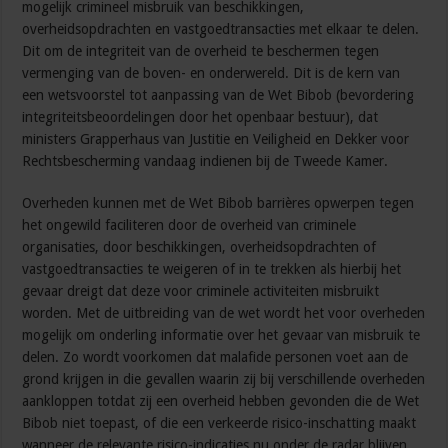
mogelijk crimineel misbruik van beschikkingen,
overheidsopdrachten en vastgoedtransacties met elkaar te delen.
Dit om de integriteit van de overheid te beschermen tegen
vermenging van de boven- en onderwereld. Dit is de kern van
een wetsvoorstel tot aanpassing van de Wet Bibob (bevordering
integriteitsbeoordelingen door het openbaar bestuur), dat
ministers Grapperhaus van Justitie en Veiligheid en Dekker voor
Rechtsbescherming vandaag indienen bij de Tweede Kamer.
Overheden kunnen met de Wet Bibob barrières opwerpen tegen
het ongewild faciliteren door de overheid van criminele
organisaties, door beschikkingen, overheidsopdrachten of
vastgoedtransacties te weigeren of in te trekken als hierbij het
gevaar dreigt dat deze voor criminele activiteiten misbruikt
worden. Met de uitbreiding van de wet wordt het voor overheden
mogelijk om onderling informatie over het gevaar van misbruik te
delen. Zo wordt voorkomen dat malafide personen voet aan de
grond krijgen in die gevallen waarin zij bij verschillende overheden
aankloppen totdat zij een overheid hebben gevonden die de Wet
Bibob niet toepast, of die een verkeerde risico-inschatting maakt
wanneer de relevante risico-indicaties nu onder de radar blijven.