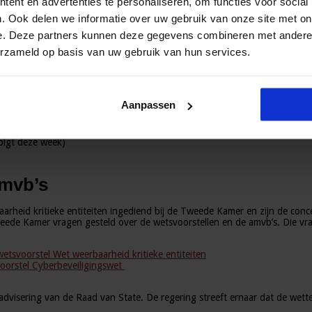
ent en advertenties te personaliseren, om functies voor social
. Ook delen we informatie over uw gebruik van onze site met on
e. Deze partners kunnen deze gegevens combineren met andere i
e regelingen. Reageren is mogelijk van 10 november tot en met 21 decembe
erzameld op basis van uw gebruik van hun services.
in te zien en kan worden deelgenomen aan de consultatie:
deze week)
Aanpassen
eling
en
regeling Weerbaarheid Kritieke Entiteiten
volgt deze week)
amvb’s
baarheid kritieke entiteiten ingediend bij de Tweede Kamer en zijn de co
eede Kamer vragen gesteld over de wetsvoorstellen en de amvb’s. Die vra
wetsvoorstel Wet weerbaarheid kritieke entiteiten
oorstel Cyberbeveiligingswet
dvisering van de Raad van State. De regering streeft ernaar dat de wette