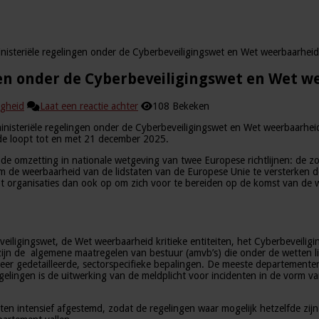
inisteriële regelingen onder de Cyberbeveiligingswet en Wet weerbaarheid k
en onder de Cyberbeveiligingswet en Wet we
igheid
Laat een reactie achter
108 Bekeken
isteriële regelingen onder de Cyberbeveiligingswet en Wet weerbaarheid kr
ode loopt tot en met 21 december 2025.
de omzetting in nationale wetgeving van twee Europese richtlijnen: de zog
om de weerbaarheid van de lidstaten van de Europese Unie te versterken doo
ept organisaties dan ook op om zich voor te bereiden op de komst van de
ligingswet, de Wet weerbaarheid kritieke entiteiten, het Cyberbeveiliging
en zijn de algemene maatregelen van bestuur (amvb’s) die onder de wetten
meer gedetailleerde, sectorspecifieke bepalingen. De meeste departementen
egelingen is de uitwerking van de meldplicht voor incidenten in de vorm 
nten intensief afgestemd, zodat de regelingen waar mogelijk hetzelfde zijn