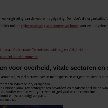
nwerkingtreding van de wet- en regelgeving. De risico’s die organisaties 
. Bekijk ook de
Cyberbeveiligingswet doorverwijsboom
voor een uitgebreid
ationaal Coördinator Terrorismebestrijding en Veiligheid
aarheid kritieke entiteiten
ngen voor overheid, vitale sectoren e
d
antwoord, wissel hierover samen met experts en vakgenoten kennis en erv
rmt tegen cybersecurity dreigingen.
lang binnen jouw gemeentegrenzen bevordert en maatschappelijke ontwric
chtoffer worden van cybercrime of gedigitaliseerde criminaliteit.
rkomt en (waar nodig) aanpakt.
emeenschap.