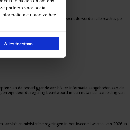
 media te bieden en om ons
ze partners voor social
nformatie die u aan ze heeft
r 2025. Na afloop van de consultatieperiode worden alle reacties per
Alles toestaan
ncepten van de onderliggende amvb’s ter informatie aangeboden aan de
gen zijn door de regering beantwoord in een nota naar aanleiding van
n, amvb’s en ministeriële regelingen in het tweede kwartaal van 2026 in