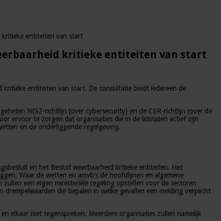
ritieke entiteiten van start
erbaarheid kritieke entiteiten van start
itieke entiteiten van start. De consultatie biedt iedereen de
eheten NIS2-richtlijn (over cybersecurity) en de CER-richtlijn (over de
r ervoor te zorgen dat organisaties die in de lidstaten actief zijn
 wetten en de onderliggende regelgeving.
sbesluit en het Besluit weerbaarheid kritieke entiteiten. Het
 liggen. Waar de wetten en amvb’s de hoofdlijnen en algemene
 zullen een eigen ministeriële regeling opstellen voor de sectoren
van drempelwaarden die bepalen in welke gevallen een melding verplicht
 en elkaar niet tegenspreken. Meerdere organisaties zullen namelijk