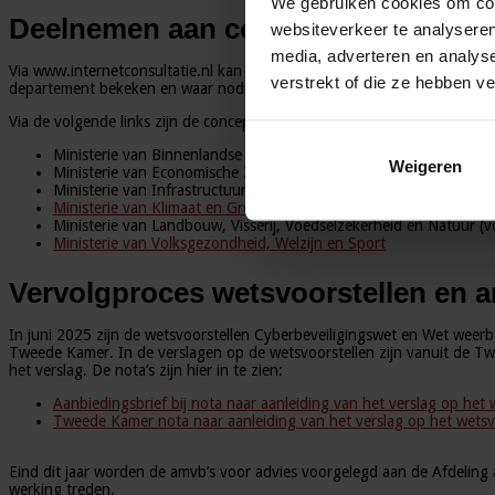
We gebruiken cookies om cont
Deelnemen aan consultatie
websiteverkeer te analyseren
media, adverteren en analys
Via www.internetconsultatie.nl kan iedereen reageren op de ministeriël
verstrekt of die ze hebben v
departement bekeken en waar nodig verwerkt.
Via de volgende links zijn de concepten van de ministeriële regelingen 
Ministerie van Binnenlandse Zaken en Koninkrijksrelaties (volgt 
Weigeren
Ministerie van Economische Zaken (volgt deze week)
Ministerie van Infrastructuur en Waterstaat:
Cyberbeveiligingsreg
Ministerie van Klimaat en Groene Groei
Ministerie van Landbouw, Visserij, Voedselzekerheid en Natuur (
Ministerie van Volksgezondheid, Welzijn en Sport
Vervolgproces wetsvoorstellen en 
In juni 2025 zijn de wetsvoorstellen Cyberbeveiligingswet en Wet weer
Tweede Kamer. In de verslagen op de wetsvoorstellen zijn vanuit de Tw
het verslag. De nota’s zijn hier in te zien:
Aanbiedingsbrief bij nota naar aanleiding van het verslag op het 
Tweede Kamer nota naar aanleiding van het verslag op het wetsv
Eind dit jaar worden de amvb’s voor advies voorgelegd aan de Afdeling a
werking treden.