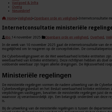
Vastgoed & Infra
Overig
Nieuwsbrief
Home
»
Veiligheid
»
Openbare orde en veiligheid
»
Internetconsultatie m
Internetconsultatie ministeriële regeling
sbo
14 november 2025
Openbare orde en veiligheid
,
Overheid
,
Veil
In de week van 10 november 2025 gaat de internetconsultatie van de min
mogelijkheid om te reageren op de conceptteksten. De consultatieperi
De Cyberbeveiligingswet en de Wet weerbaarheid kritieke entiteiten zijn 
weerbaarheid van kritieke entiteiten). Deze richtlijnen hebben als doel 
voldoende weerbaar zijn tegen allerlei dreigingen. De Rijksoverheid ro
Ministeriële regelingen
De ministeriële regelingen vormen de nadere uitwerking van de Cyberbevei
Cyberbeveiligingsbesluit en het Besluit weerbaarheid kritieke entiteit
verplichtingen vastleggen, bevatten de ministeriële regelingen juist de 
waarvoor zij verantwoordelijk zijn. Een belangrijk onderdeel van deze r
is.
Bij de uitwerking van de ministeriële regelingen is tussen de departeme