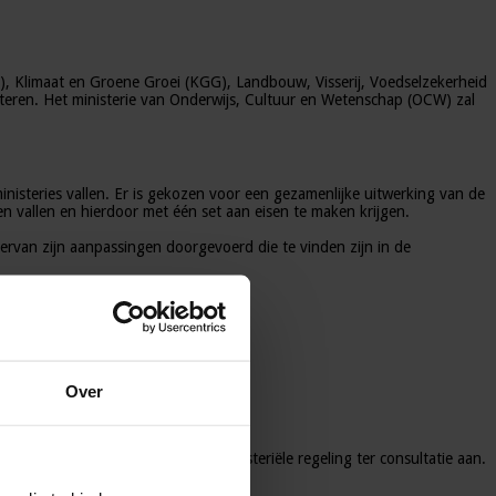
Z), Klimaat en Groene Groei (KGG), Landbouw, Visserij, Voedselzekerheid
teren. Het ministerie van Onderwijs, Cultuur en Wetenschap (OCW) zal
nisteries vallen. Er is gekozen voor een gezamenlijke uitwerking van de
oren vallen en hierdoor met één set aan eisen te maken krijgen.
ervan zijn aanpassingen doorgevoerd die te vinden zijn in de
en daardoor wel van elkaar.
Over
isterie van KGG bieden nu hun ministeriële regeling ter consultatie aan.