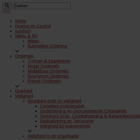
Home
Finance en Control
Juridisch
Milieu & RO
Milieu
Ruimtelijke Ordening
Onderwijs
Toetsen & Examineren
Hoger Onderwijs
Middelbaar Onderwijs
Voortgezet Onderwijs
Primair Onderwijs
Overheid
Veiligheid
Openbare orde en veiligheid
Complexe problematiek
Ondermijning en Georganiseerde Criminaliteit
Openbare Orde, Crisisbeheersing & Rampenbestrijdi
Radicalisering en Terrorisme
Veiligheid bij evenementen
Veiligheid in de organisatie