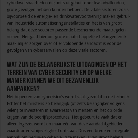
cyberkwetsbaarheden die, mits uitgebuit door kwaadwillenden,
grote gevolgen hebben kunnen hebben. De vitale sectoren zoals
bijvoorbeeld de energie- en drinkwatervoorziening maken gebruik
van industriële automatiseringsinstallaties en het is van groot
belang dat deze sectoren passende beschermende maatregelen
nemen. Het gaat hier om grote maatschappelijke belangen en ik
maak mij er zorgen over of er voldoende aandacht is voor de
gevolgen van cyberaanvallen op deze vitale sectoren.
Wat zijn de belangrijkste uitdagingen op het
terrein van cyber security en op welke
manier kunnen we dit gezamenlijk
aanpakken?
Het beperken van cyberrisico’s wordt vaak gezocht in de techniek.
Echter het minstens zo belangrijk (of zelfs belangrijker volgens
velen) te investeren in awareness van mensen en het op orde
krijgen van de bedrijfsprocedures. Het gebeurt te vaak dat er
alleen ingezet wordt op maar één van deze aandachtgebieden
waardoor er schijnveiligheid ontstaat. Dus een brede en integrale
aanpak om bedrijven cyberveilig te maken is van groot belang