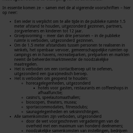
In essentie komen ze – samen met de al vigerende voorschriften – hier
op neer:
Een ieder is verplicht om te alle tijde in de publieke ruimte 1.5
meter afstand te houden, uitgezonderd gezinnen, partners,
zorgverleners en kinderen tot 12 jaar.
Groepsvorming – meer dan drie personen – in de publieke
ruimte is verboden, uitgezonderd gezinnen.
Om de 1.5 meter afstandseis tussen personen te realiseren in
winkels, het openbaar vervoer, gemeenschappelijke ruimten op
campings en in havens, recreatieparken, pretparken en markten
neemt de beheerder/marktmeester de noodzakelijke
maatregelen.
Het is verboden om een contactberoep uit te oefenen,
uitgezonderd een (para)medisch beroep.
Het is verboden om geopend te houden:
horecagelegenheden, uitgezonderd
hotels voor gasten, restaurants en coffeeshops in
afhaalfunctie;
casino’s, speelautomaathallen;
bioscopen, theaters, musea;
sportaccommodaties, fitnessclubs;
saunagelegenheden en seksinrichtingen.
Alle samenkomsten zijn verboden, uitgezonderd
door de wet voorgeschreven vergaderingen van de
overheid met een maximum van honderd deelnemers;
noodzakelijke samenkomsten van instellingen, bedrijven