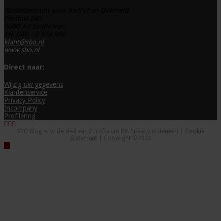
Studiecentrum voor Bedrijf en Overheid
Postbus 845
5600 AV Eindhoven
Tel. 040 - 2 974 980
klant@sbo.nl
www.sbo.nl
Direct naar:
Wijzig uw gegevens
Klantenservice
Privacy Policy
Incompany
Profilering
SBO Blog is onderdeel van Euroforum BV.
Privacy statement
|
Cookie
statement
| Copyright ©2026