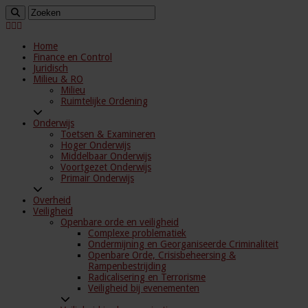
Home
Finance en Control
Juridisch
Milieu & RO
Milieu
Ruimtelijke Ordening
Onderwijs
Toetsen & Examineren
Hoger Onderwijs
Middelbaar Onderwijs
Voortgezet Onderwijs
Primair Onderwijs
Overheid
Veiligheid
Openbare orde en veiligheid
Complexe problematiek
Ondermijning en Georganiseerde Criminaliteit
Openbare Orde, Crisisbeheersing &
Rampenbestrijding
Radicalisering en Terrorisme
Veiligheid bij evenementen