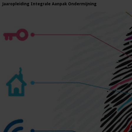
Jaaropleiding Integrale Aanpak Ondermijning