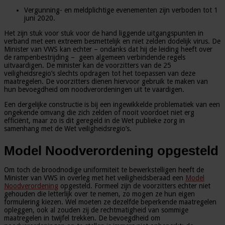
Vergunning- en meldplichtige evenementen zijn verboden tot 1
juni 2020.
Het zijn stuk voor stuk voor de hand liggende uitgangspunten in
verband met een extreem besmettelijk en niet zelden dodelijk virus. De
Minister van VWS kan echter – ondanks dat hij de leiding heeft over
de rampenbestrijding – geen algemeen verbindende regels
uitvaardigen. De minister kan de voorzitters van de 25
veiligheidsregio’s slechts opdragen tot het toepassen van deze
maatregelen. De voorzitters dienen hiervoor gebruik te maken van
hun bevoegdheid om noodverordeningen uit te vaardigen.
Een dergelijke constructie is bij een ingewikkelde problematiek van een
ongekende omvang die zich zelden of nooit voordoet niet erg
efficiënt, maar zo is dit geregeld in de Wet publieke zorg in
samenhang met de Wet veiligheidsregio’s.
Model Noodverordening opgesteld
Om toch de broodnodige uniformiteit te bewerkstelligen heeft de
Minister van VWS in overleg met het veiligheidsberaad een
Model
Noodverordening
opgesteld. Formeel zijn de voorzitters echter niet
gehouden die letterlijk over te nemen, zo mogen ze hun eigen
formulering kiezen. Wel moeten ze dezelfde beperkende maatregelen
opleggen, ook al zouden zij de rechtmatigheid van sommige
maatregelen in twijfel trekken. De bevoegdheid om