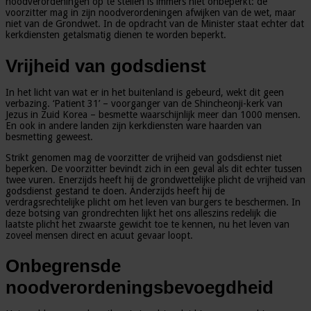
noodverordeningen op te stellen is immers niet onbeperkt: de
voorzitter mag in zijn noodverordeningen afwijken van de wet, maar
niet van de Grondwet. In de opdracht van de Minister staat echter dat
kerkdiensten getalsmatig dienen te worden beperkt.
Vrijheid van godsdienst
In het licht van wat er in het buitenland is gebeurd, wekt dit geen
verbazing. ‘Patient 31’ – voorganger van de Shincheonji-kerk van
Jezus in Zuid Korea – besmette waarschijnlijk meer dan 1000 mensen.
En ook in andere landen zijn kerkdiensten ware haarden van
besmetting geweest.
Strikt genomen mag de voorzitter de vrijheid van godsdienst niet
beperken. De voorzitter bevindt zich in een geval als dit echter tussen
twee vuren. Enerzijds heeft hij de grondwettelijke plicht de vrijheid van
godsdienst gestand te doen. Anderzijds heeft hij de
verdragsrechtelijke plicht om het leven van burgers te beschermen. In
deze botsing van grondrechten lijkt het ons alleszins redelijk die
laatste plicht het zwaarste gewicht toe te kennen, nu het leven van
zoveel mensen direct en acuut gevaar loopt.
Onbegrensde
noodverordeningsbevoegdheid