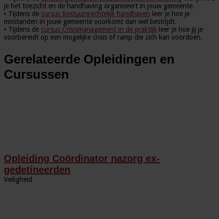
je het toezicht en de handhaving organiseert in jouw gemeente.
• Tijdens de
cursus Bestuursrechtelijk handhaven
leer je hoe je
misstanden in jouw gemeente voorkomt dan wel bestrijdt.
• Tijdens de
cursus Crisismanagement in de praktijk
leer je hoe jij je
voorbereidt op een mogelijke crisis of ramp die zich kan voordoen.
Gerelateerde Opleidingen en
Cursussen
Opleiding Coördinator nazorg ex-
gedetineerden
Veiligheid