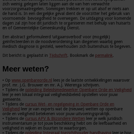
zich weinig gelegen laten liggen aan de van hen verwachte
voorzorgsmaatregelen. Sommigen trekken er op uit alsof er niets aan
de hand is. In een dergelijke geval dient de voorzitter het gebruik van
voornoemde bevoegdheid te overwegen. De uitdaging voor komende
dagen zal zijn hoe dit juridisch te organiseren met behulp van huisarts
en of Gemeentelijke Geneeskundig Dienst.
Een abstract geformuleerd ‘uitgaansverbod’ voor (mogelijk)
geïnfecteerden in de noodverordening kan diegenen waarbij geen
medisch diagnose is gesteld, weerhouden zich buitenshuis te begeven.
Dit bericht is geplaatst in
Tijdschrift
. Bookmark de
permalink
.
Meer weten?
• Op
www.openbareorde.nl
lees je de laatste ontwikkelingen waarover
prof. mr. J.G. Brouwer en mr. A.J. Wierenga schrijven.
• Tijdens de
opleiding Beleidsmedewerker Openbare Orde en Veiligheid
leer je een lokaal integraal veiligheidsbeleid opstellen voor jouw
gemeente.
• Tijdens de
cursus Wet- en regelgeving in Openbare Orde en
Veiligheid
leer je van experts wat de (nieuwe) wetten op openbare
orde en veiligheid betekenen voor jouw uitvoeringspraktijk.
• Tijdens de
cursus APV & Bijzondere Wetten
leer je welk juridisch
instrumentarium je tot jouw beschikking hebt om de leefbaarheid en
veiligheid in wijken en buurten te waarborgen.
• Tijdens de
opleiding Integraal toezichthouder handhaving
leer je hoe