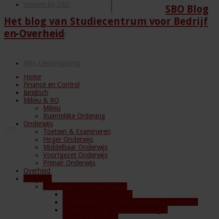
Werken bij SBO
SBO Blog
Het blog van Studiecentrum voor Bedrijf
en Overheid
Klantenservice
Mijn Leeromgeving
Home
Finance en Control
Juridisch
Blog
Milieu & RO
Milieu
Ruimtelijke Ordening
Onderwijs
Toetsen & Examineren
Hoger Onderwijs
Middelbaar Onderwijs
Voortgezet Onderwijs
Primair Onderwijs
Overheid
Veiligheid
Openbare orde en veiligheid
Complexe problematiek
Ondermijning en Georganiseerde Criminaliteit
Openbare Orde, Crisisbeheersing &
Rampenbestrijding