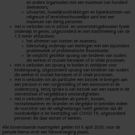
en andere organisaties met een maximum van honderd
deelnemers;
uitvaarten, huwelijksvoltrekkingen en bijeenkomsten van
religieuze of levensbeschouwelijke aard met een
maximum van dertig personen.
Het is verboden om in school- en universiteitsgebouwen fysiek
onderwijs te geven, uitgezonderd en met inachtneming van de
1.5 meter afstandseis:
het afnemen van toetsen en examens;
kleinschalig onderwijs aan leerlingen met een bijzondere
problematiek of problematische thuissituatie;
de verplicht gestelde opvang van kinderen van ouders
die werken in cruciale beroepen of in vitale processen.
Het is verboden om opvang te bieden in verblijven voor
kinderopvang, uitgezonderd opvang van kinderen van ouders
die werken in cruciale beroepen of in vitale processen.
Het is verboden om als particulier een bezoek te brengen aan
een persoon in een zorginstelling of een woonvorm in de
ouderenzorg, tenzij sprake is van bezoek aan een naaste in de
stervensfase of vergelijkbare omstandigheden.
Het is verboden om gebieden als parken, bossen,
recreatiewateren en stranden en dergelijke te betreden indien
de voorzitter van de veiligheidsregio heeft gesloten dat dit
noodzakelijke is ter bestrijding van COVID-19, uitgezonderd
personen die daar wonen of werken.
Alle bovenstaande maatregelen gelden tot 6 april 2020; voor de
periode hierna vindt een heroverweging plaats.