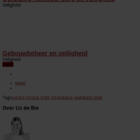
Veiligheid
Gebouwbeheer en veiligheid
Veiligheid
Delen
tweet
Tags
corona
corona crisis
coronavirus
openbare orde
Over Liz de Bie