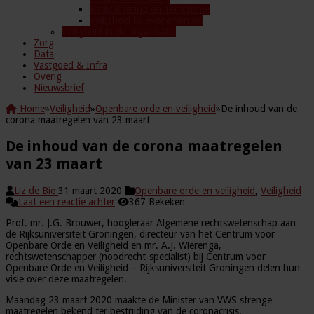
Radicalisering en Terrorisme
Veiligheid bij evenementen
Veiligheid in de organisatie
Zorg
Data
Vastgoed & Infra
Overig
Nieuwsbrief
Home
»
Veiligheid
»
Openbare orde en veiligheid
»
De inhoud van de
corona maatregelen van 23 maart
De inhoud van de corona maatregelen
van 23 maart
Liz de Bie
31 maart 2020
Openbare orde en veiligheid
,
Veiligheid
Laat een reactie achter
367 Bekeken
Prof. mr. J.G. Brouwer, hoogleraar Algemene rechtswetenschap aan
de Rijksuniversiteit Groningen, directeur van het Centrum voor
Openbare Orde en Veiligheid en mr. A.J. Wierenga,
rechtswetenschapper (noodrecht-specialist) bij Centrum voor
Openbare Orde en Veiligheid – Rijksuniversiteit Groningen delen hun
visie over deze maatregelen.
Maandag 23 maart 2020 maakte de Minister van VWS strenge
maatregelen bekend ter bestrijding van de coronacrisis.