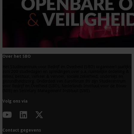
Over het SBO
Het Studiecentrum voor Bedrijf en Overheid (SBO) organiseert jaarlijks
zo’n 200 studiedagen en opleidingen over o.a. ruimtelijke ordening &
milieu, bestuur, verkeer & vervoer, sociale zekerheid, onderwijs en
gezondheidszorg. Onderdeel van Euroforum BV zijn Studiecentrum
voor Bedrijf en Overheid (SBO), Nederlands Instituut voor de Bouw
(NIB) en Secretary Management Instituut (SMI).
Volg ons via
Contact gegevens