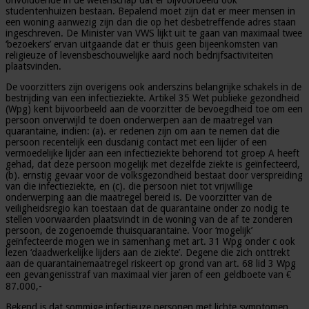
onvoldoende in de wetenschap dat er bijvoorbeeld ook
studentenhuizen bestaan. Bepalend moet zijn dat er meer mensen in
een woning aanwezig zijn dan die op het desbetreffende adres staan
ingeschreven. De Minister van VWS lijkt uit te gaan van maximaal twee
‘bezoekers’ ervan uitgaande dat er thuis geen bijeenkomsten van
religieuze of levensbeschouwelijke aard noch bedrijfsactiviteiten
plaatsvinden.
De voorzitters zijn overigens ook anderszins belangrijke schakels in de
bestrijding van een infectieziekte. Artikel 35 Wet publieke gezondheid
(Wpg) kent bijvoorbeeld aan de voorzitter de bevoegdheid toe om een
persoon onverwijld te doen onderwerpen aan de maatregel van
quarantaine, indien: (a). er redenen zijn om aan te nemen dat die
persoon recentelijk een dusdanig contact met een lijder of een
vermoedelijke lijder aan een infectieziekte behorend tot groep A heeft
gehad, dat deze persoon mogelijk met dezelfde ziekte is geïnfecteerd,
(b). ernstig gevaar voor de volksgezondheid bestaat door verspreiding
van die infectieziekte, en (c). die persoon niet tot vrijwillige
onderwerping aan die maatregel bereid is. De voorzitter van de
veiligheidsregio kan toestaan dat de quarantaine onder zo nodig te
stellen voorwaarden plaatsvindt in de woning van de af te zonderen
persoon, de zogenoemde thuisquarantaine. Voor ‘mogelijk’
geïnfecteerde mogen we in samenhang met art. 31 Wpg onder c ook
lezen ‘daadwerkelijke lijders aan de ziekte’. Degene die zich onttrekt
aan de quarantainemaatregel riskeert op grond van art. 68 lid 3 Wpg
een gevangenisstraf van maximaal vier jaren of een geldboete van €
87.000,-
Bekend is dat sommige infectieuze personen met lichte symptomen