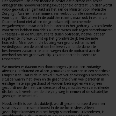
Het probleem van deze theorie is echter dat hiermee een schier
onbegrensde noodverordeningsbevoegdheid ontstaat. En daar wordt
volop gebruik van gemaakt als het aan de Minister voor Medische
Zorg ligt. Aan hem staat immers een verbod op alle samenkomsten
voor ogen. Niet alleen in de publieke ruimte, maar ook in woningen.
Daarmee komt niet alleen de grondwettelijk beschermde
vergadervrijheid maar ook het huisrecht in het gedrang. Verschillende
voorzitters hebben inmiddels al laten weten ook tegen samenkomsten
– feestjes – in de thuissituatie te zullen optreden, hoewel dat een
regelrechte inbreuk vormt op het grondwettelijk beschermde
huisrecht. Maar ook in die botsing van grondrechten is het
verdedigbaar om de plicht om het leven van onderdanen te
beschermen zwaarder te laten wegen dan de opdracht aan de
overheid om het grondwettelijk gegarandeerde huisrecht te
respecteren.
We moeten er daarom van doordrongen zijn dat een zodanige
afweging uitsluitend en alleen gemaakt kan worden in een specifieke
rampsituatie. Dat is de in artikel 1 Wet veiligheidsregio’s beschreven
situatie waarin ‘het leven en de gezondheid van veel personen in
ernstige mate zijn geschaad of worden bedreigd en waarbij een
gecoördineerde inzet van diensten of organisaties van verschillende
disciplines is vereist om de dreiging weg te nemen of de schadelijke
gevolgen te beperken’.
Noodzakelijk is ook dat duidelijk wordt gecommuniceerd wanneer
sprake is van een samenkomst in de besloten sfeer. Alleen
gezinsbijeenkomsten van het begrip samenkomst uitzonderen, is