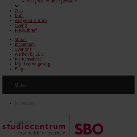
Veiligheid in de organisatie
Zorg
Data
Vastgoed & Infra
Overig
Nieuwsbrief
Sbo.nl
Incompany
Over ons
Werken bij SBO
Klantenservice
Mijn Leeromgeving
Blog
Sbo.nl
Incompany
Over ons